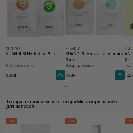
XUANDI SI
XUANDI SI
ANIL
XUANDI SI Hydrating 6 шт
XUANDI SI маска та есенція
ANI
6 шт
Kit
Набір пробників
Набір пробників
Тест
200₴
200₴
165
Товари зі знижками в категорії Мініатюри засобів
для волосся
-20%
-20%
-26