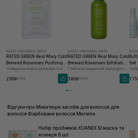
RATED GREEN
|
REAL MARY
RATED GREEN
|
REAL MARY
BJOR
RATED GREEN Real Mary Cold
RATED GREEN Real Mary Cold
BJO
Brewed Rosemary Purifyng
Brewed Rosemary Exfoliating
Set
Очищаюча маска для шкіри голови з морською сіллю
Глибокоочищаючий відлущуючий шампунь з соком розмарину
Набі
Scalp Scaler 50 мл
Scalp Shampoo 100 мл
236₴
380₴
1 7
295₴
475₴
Відгуки про Мініатюри засобів для волосся для
волосся Фарбоване волосся Moremo
Набір пробників XUANDI SI маска та
есенція 6 шт