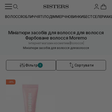
ВОЛОССЯ
ОБЛИЧЧЯ
ТІЛО
ДІМ
МЕРЧ
НОВИНКИ
БЕСТСЕЛЕРИ
АК
Мініатюри засобів для волосся для волосся
Фарбоване волосся Moremo
|
|
Інтернет магазин косметики
Волосся
Мініатюри засобів для волосся для волосся
Фільтр
Сортувати
2
-20%