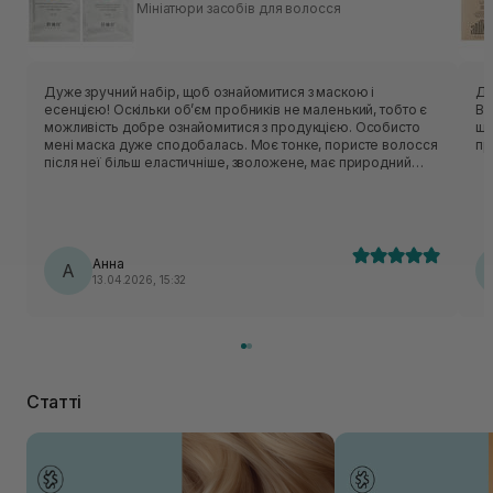
Мініатюри засобів для волосся
Дуже зручний набір, щоб ознайомитися з маскою і
Ду
есенцією! Оскільки обʼєм пробників не маленький, тобто є
Во
можливість добре ознайомитися з продукцією. Особисто
ще. Для власниць пористого вол
мені маска дуже сподобалась. Моє тонке, пористе волосся
пр
після неї більш еластичніше, зволожене, має природний
блиск. Есенція комфортна у використанні, полегшує
розчісування, не обтяжує , без якогось вираженого запаху.
Використовуючи есенцію і в якості термозахисту перед
сушінням феном.
Анна
А
13.04.2026, 15:32
Статті