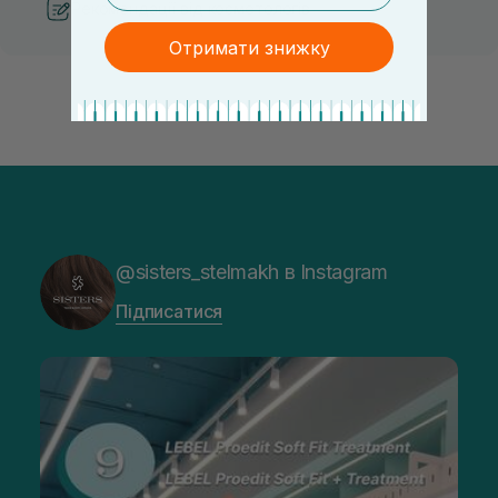
Рекомендації від косметологів
Отримати знижку
@sisters_stelmakh в Instagram
Підписатися