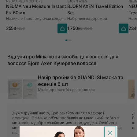
NEUMA
|
NEU MOISTURE
BJORN AXEN
NEU
NEUMA Neu Moisture Instant
BJORN AXEN Travel Edition
NEU
Fix 60 мл
Set
Tre
Незмивний зволожуючий кондиціонер для живлення та розплутування волосся
Набір для подорожей
255₴
1 750₴
234
425₴
2 355₴
Відгуки про Мініатюри засобів для волосся для
волосся Bjorn Axen Кучеряве волосся
Набір пробників XUANDI SI маска та
есенція 6 шт
Мініатюри засобів для волосся
Дуже зручний набір, щоб ознайомитися з маскою і
Ду
есенцією! Оскільки обʼєм пробників не маленький, тобто є
Во
можливість добре ознайомитися з продукцією. Особисто
ще. Для власниць пористого вол
мені маска дуже сподобалась. Моє тонке, пористе волосся
пр
після неї більш еластичніше, зволожене, має природний