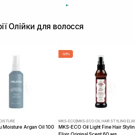
рії Олійки для волосся
-50%
OISTURE
MKS-ECO
|
MKS-ECO OIL HAIR STYLING ELIX
Moisture Argan Oil 100
MKS-ECO Oil Light Fine Hair Styli
Elixir Original Scent 60 мл