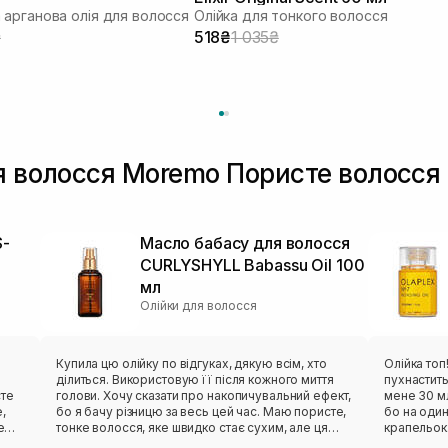
арганова олія для волосся
Олійка для тонкого волосся
₴
518₴
1 035₴
ля волосся Moremo Пористе волосся
S-
Масло бабасу для волосся
CURLYSHYLL Babassu Oil 100
мл
Олійки для волосся
Купила цю олійку по відгуках, дякую всім, хто
Олійка топ
ділиться. Використовую її після кожного миття
пухнастить
сте
голови. Хочу сказати про накопичувальний ефект,
мене 30 м
,
бо я бачу різницю за весь цей час. Маю пористе,
бо на один
е
тонке волосся, яке швидко стає сухим, але ця
крапельок
олія робить диво, волосся одразу після
волосся т