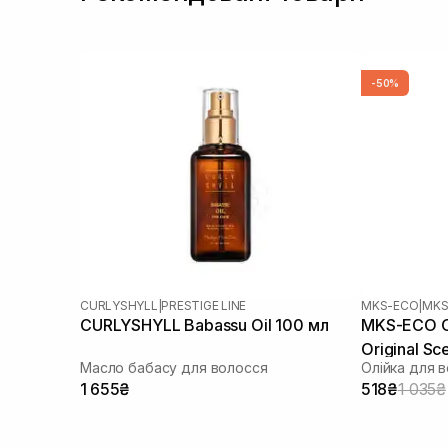
-50%
CURLYSHYLL
|
PRESTIGE LINE
MKS-ECO
|
MKS-
CURLYSHYLL Babassu Oil 100 мл
MKS-ECO Oil
Original Sc
Масло бабасу для волосся
Олійка для 
1 655₴
518₴
1 035₴