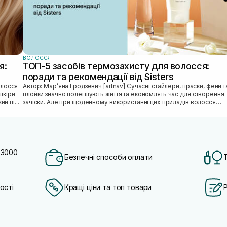
ВОЛОССЯ
я:
ТОП-5 засобів термозахисту для волосся:
поради та рекомендації від Sisters
Автор: Марʼяна Гродзевич [artnav] Сучасні стайлери, праски, фени та
шкіри
плойки значно полегшують життя та економлять час для створення
й пі...
зачіски. Але при щоденному використанні цих приладів волосся
може...
 3000
Безпечні способи оплати
ості
Кращі ціни та топ товари