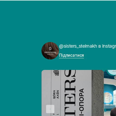
@sisters_stelmakh в Instag
Підписатися