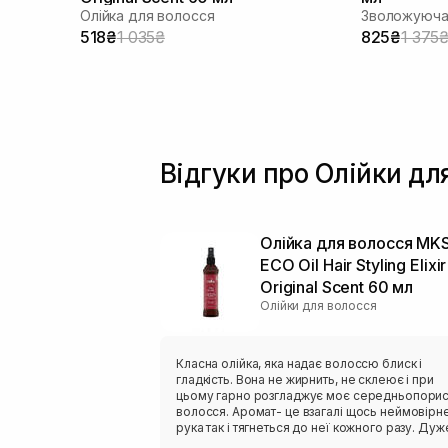
Олійка для волосся
Зволожуюча 
518₴
1 035₴
825₴
1 375
Відгуки про Олійки д
Олійка для волосся MK
ECO Oil Hair Styling Elixir
Original Scent 60 мл
Олійки для волосся
Класна олійка, яка надає волоссю блиск і
гладкість. Вона не жирнить, не склеює і при
цьому гарно розгладжує моє середньопори
волосся. Аромат- це взагалі щось неймовірне
рука так і тягнеться до неї кожного разу. Дуж
економна у використанні, вартує своєї ціни)