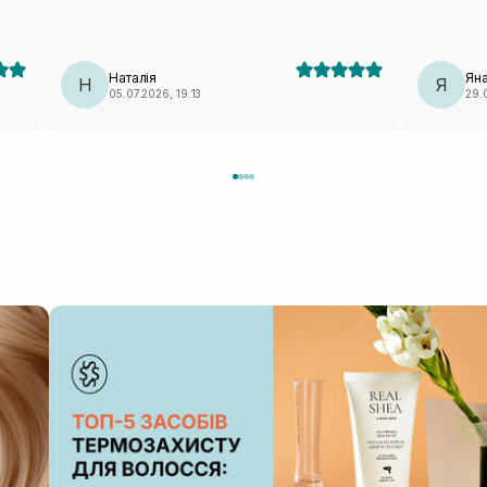
використання стає мʼяким та блискучим. Буду
брати ще не один раз!
Наталія
Ян
Н
Я
05.07.2026, 19:13
29.