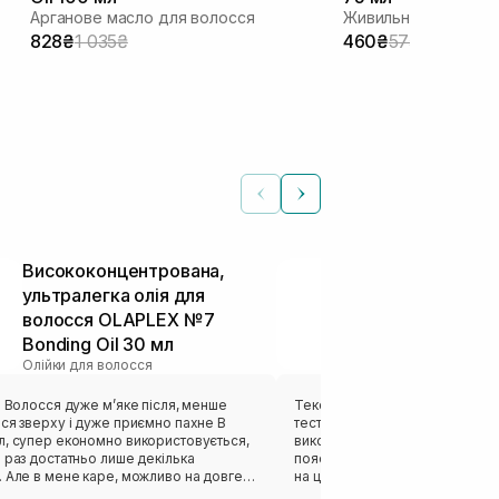
Арганове масло для волосся
Живильна олія з ро
828₴
1 035₴
460₴
575₴
Висококонцентрована,
Олійка для 
ультралегка олія для
MKS-ECO Oil 
волосся OLAPLEX №7
Styling Elixir
Bonding Oil 30 мл
мл
Олійки для волосся
Олійки для воло
! Волосся дуже мʼяке після, менше
Текстура сама легенька, з усіх
ся зверху і дуже приємно пахне В
тестувала, за рахунок цього з
л, супер економно використовується,
використанні, адже навіть на
 раз достатньо лише декілька
поясниці вистачає 2-3 натиски
. Але в мене каре, можливо на довге
на це - моє волосся не обтяжу
реба буде трошки більше Рекомендую
пасма. Надає волоссю блиску,