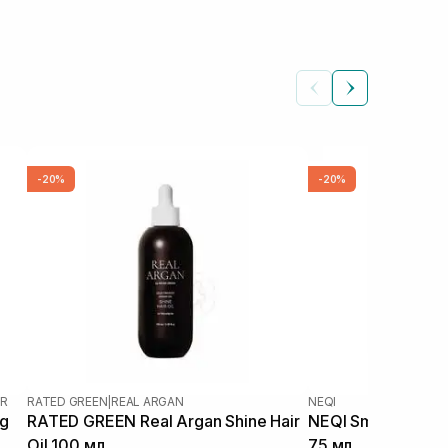
-20%
-20%
IR
RATED GREEN
|
REAL ARGAN
NEQI
ng
RATED GREEN Real Argan Shine Hair
NEQI Smooth Stren
Oil 100 мл
75 мл