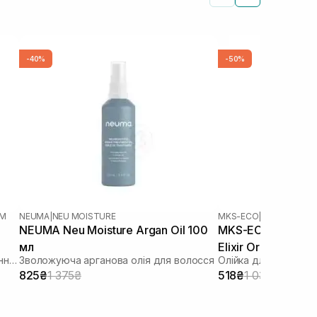
-40%
-50%
UM
NEUMA
|
NEU MOISTURE
MKS-ECO
|
MKS-ECO OIL 
NEUMA Neu Moisture Argan Oil 100
MKS-ECO Oil Light 
мл
Elixir Original Sce
Незмивна захисна олія для відновлення всіх типів волосся
Зволожуюча арганова олія для волосся
Олійка для тонкого
825₴
1 375₴
518₴
1 035₴