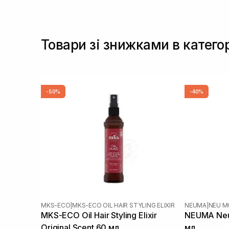
Товари зі знижками в катего
-50%
-40%
MKS-ECO
|
MKS-ECO OIL HAIR STYLING ELIXIR
NEUMA
|
NEU M
MKS-ECO Oil Hair Styling Elixir
NEUMA Neu 
Original Scent 60 мл
мл