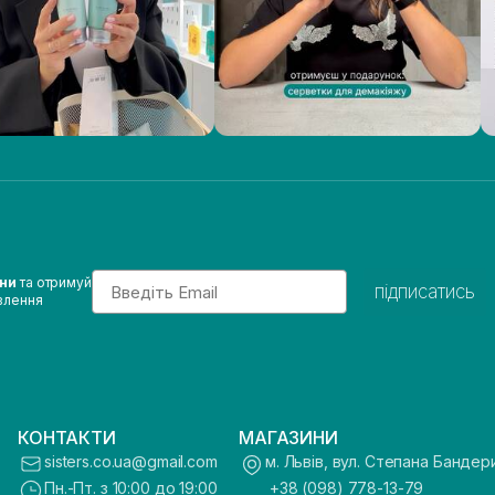
Email
ини
та отримуй
підписатись
влення
КОНТАКТИ
МАГАЗИНИ
sisters.co.ua@gmail.com
м. Львів, вул. Степана Бандер
Пн.-Пт. з 10:00 до 19:00
+38 (098) 778-13-79