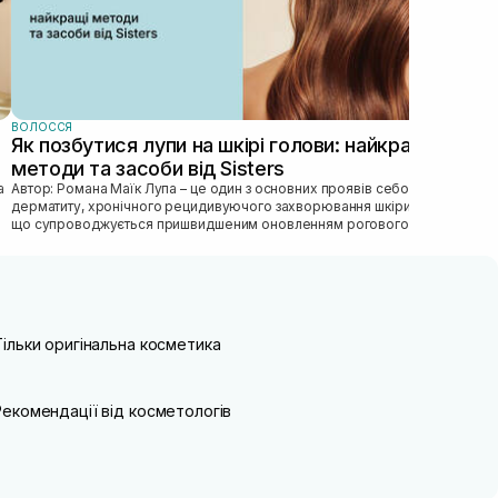
ВОЛОССЯ
Як позбутися лупи на шкірі голови: найкращі
методи та засоби від Sisters
Автор: Романа Маїк Лупа – це один з основних проявів себорейного
дерматиту, хронічного рецидивуючого захворювання шкіри голови,
що супроводжується пришвидшеним оновленням рогового
епітелію, порушен...
Тільки оригінальна косметика
Рекомендації від косметологів