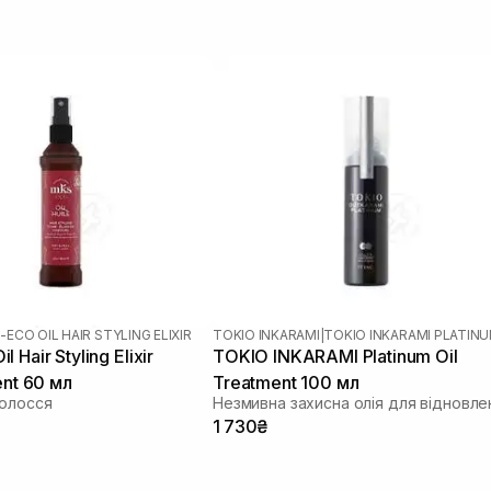
ECO OIL HAIR STYLING ELIXIR
TOKIO INKARAMI
|
TOKIO INKARAMI PLATIN
 Hair Styling Elixir
TOKIO INKARAMI Platinum Oil
ent 60 мл
Treatment 100 мл
волосся
1 730₴