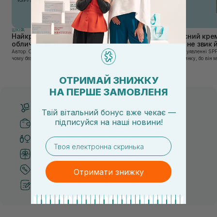
ШКIРА
ШКIРА
Найкращі тонери та тоніки для
Сонцезахисний крем
обличчя: ТОП-7 засобів
тих, хто ще не звик
Автор: Олеся Вакулко [artnav] У цій статті ми пояснимо,
Якщо у вашому уявленні SPF
чому без тонера ваш крем працює лише на 50%, і як
лише на відпочинку, бо він 
знайти засіб під потреби саме вашої шкіри. Хибною є
шкірі, може бути вибагливи
думка, що тонізація — це зайвий е...
чи скочується під макіяжем і
ОТРИМАЙ ЗНИЖКУ
НА ПЕРШЕ ЗАМОВЛЕНЯ
Безкоштовна доставка від 3000 UAH
Твій вітальний бонус вже чекає —
підписуйся
на
наші новини!
Безпечні способи оплати
Тільки оригінальна косметика
email
Система бонусів та лояльності
Кращі ціни та топ товари
Отримати знижку
Рекомендації від косметологів