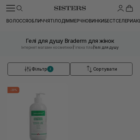
ВОЛОССЯ
ОБЛИЧЧЯ
ТІЛО
ДІМ
МЕРЧ
НОВИНКИ
БЕСТСЕЛЕРИ
АК
Гелі для душу Braderm для жінок
|
|
Інтернет магазин косметики
Гігієна тіла
Гелі для душу
Фільтр
Сортувати
2
-20%