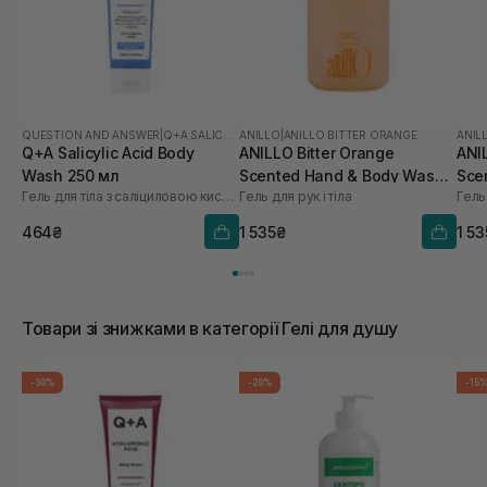
QUESTION AND ANSWER
|
Q+A SALICYLIC ACID
ANILLO
|
ANILLO BITTER ORANGE
ANIL
Q+A Salicylic Acid Body
ANILLO Bitter Orange
ANI
Wash 250 мл
Scented Hand & Body Wash
Sce
Гель для тіла з саліциловою кислотою
Гель для рук і тіла
Гель 
450 мл
450
464₴
1 535₴
1 5
Товари зі знижками в категорії Гелі для душу
-30%
-20%
-15