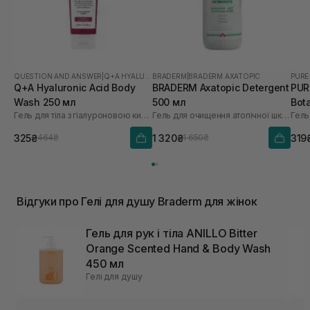
QUESTION AND ANSWER
|
Q+A HYALURONIC ACID
BRADERM
|
BRADERM AXATOPIC
PURE
Q+A Hyaluronic Acid Body
BRADERM Axatopic Detergent
PUR
Wash 250 мл
500 мл
Bot
Гель для тіла з гіалуроновою кислотою
Гель для очищення атопічної шкіри
Гель
325₴
1 320₴
319
464₴
1 650₴
Відгуки про Гелі для душу Braderm для жінок
Гель для рук і тіла ANILLO Bitter
Orange Scented Hand & Body Wash
450 мл
Гелі для душу