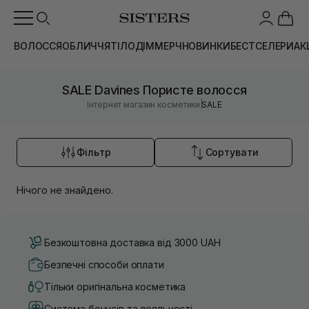
ВОЛОССЯ
ОБЛИЧЧЯ
ТІЛО
ДІМ
МЕРЧ
НОВИНКИ
БЕСТСЕЛЕРИ
АК
SALE Davines Пористе волосся
|
Інтернет магазин косметики
SALE
Фільтр
Сортувати
Нічого не знайдено.
Безкоштовна доставка від 3000 UAH
Безпечні способи оплати
Тільки оригінальна косметика
Система бонусів та лояльності