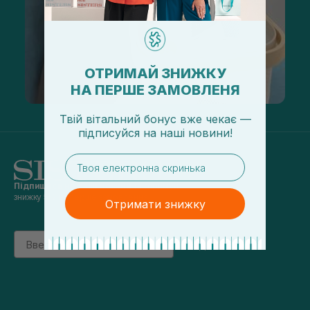
ОТРИМАЙ ЗНИЖКУ
НА ПЕРШЕ ЗАМОВЛЕНЯ
Твій вітальний бонус вже чекає —
підписуйся
на
наші новини!
email
Підпишись на наші новини
та отримуй
знижку 5% на перше замовлення
Отримати знижку
Email
підписатись