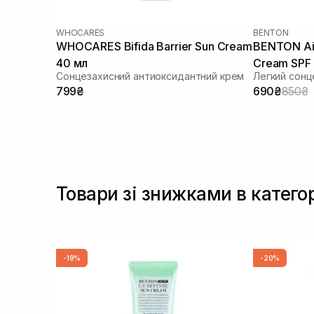
WHOCARES
BENTON
WHOCARES Bifida Barrier Sun Cream
BENTON Air
40 мл
Cream SPF
Сонцезахисний антиоксидантний крем
Легкий сонц
799₴
690₴
850₴
Товари зі знижками в категор
-19%
-20%