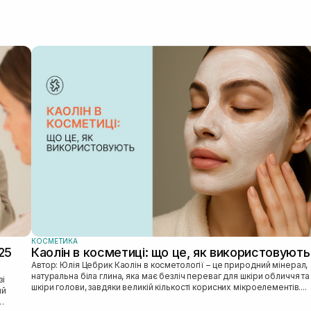
КОСМЕТИКА
25
Каолін в косметиці: що це, як використовують
Автор: Юлія Цебрик Каолін в косметології – це природний мінерал,
натуральна біла глина, яка має безліч переваг для шкіри обличчя та
шкіри голови, завдяки великій кількості корисних мікроелементів....
ий