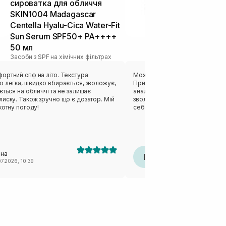
сироватка для обличчя
TRANSPARE
SKIN1004 Madagascar
Lightweight 
Centella Hyalu-Cica Water-Fit
50+ 100 мл
Засоби з SPF на 
Sun Serum SPF50+ PA++++
50 мл
Засоби з SPF на хімічних фільтрах
ортний спф на літо. Текстура
Можу співати оди кохання цьо
 легка, швидко вбирається, зволожує,
Приємна молочкова текстура (
ється на обличчі та не залишає
аналогом Needly), надає шкірі
иску. Також зручно що є дозатор. Мій
зволоження,потім макіяж лягає
котну погоду!
себопрофіцитну шкіру, СПФ не
не було відчуття липкості. Ви
круглий рік, цей засіб має збі
перевагою і + для мене і відпо
виходить дуже вигідна ціна!
ана
Інна
І
07.2026, 10:39
18.07.2026, 14:39