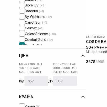
Biore UV
(+1)
Braderm
(+1)
By Wishtrend
(+2)
Carrot Sun
(+1)
Celimax
(+2)
ColoreScience
(+10)
COS DE BAHA
Comfort Zone
(+2)
COS DE BAH
Cos De Baha
50+ PA+++
Cosmedix
(+1)
Мінеральний
ЦІНА
Cu Skin
(+6)
357₴
595₴
Dear, Klairs
(+6)
Менше 100 UAH
1000 – 2000 UAH
Derma-B
100 – 500 UAH
2000 – 5000 UAH
(+1)
500 – 1000 UAH
Більше 5000 UAH
Dr. Althea
(+2)
Dr. Ceuracle
(+9)
Від
До
HydroPeptide
(+4)
I'm From
(+3)
КРАЇНА
IS Clinical
(+2)
Instytutum
(+2)
Корея
(1)