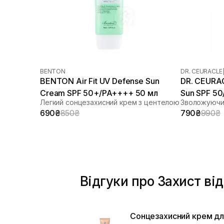
BENTON
DR. CEURACLE
BENTON Air Fit UV Defense Sun
DR. CEURAC
Cream SPF 50+/PA++++ 50 мл
Sun SPF 5
Легкий сонцезахисний крем з центелою
690₴
850₴
790₴
990₴
Відгуки про Захист ві
Сонцезахисний крем дл