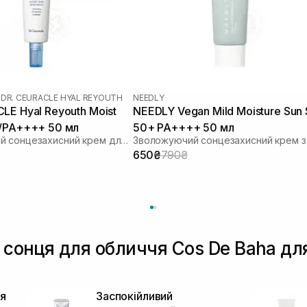
|
DR. CEURACLE HYAL REYOUTH
NEEDLY
LE Hyal Reyouth Moist
NEEDLY Vegan Mild Moisture Sun
0/PA++++ 50 мл
50+ PA++++ 50 мл
Зволожуючий сонцезахисний крем для обличчя з гіалуроновою кислотою
650₴
790₴
д сонця для обличчя Cos De Baha дл
я
Заспокійливий