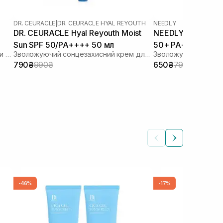
DR. CEURACLE
|
DR. CEURACLE HYAL REYOUTH
NEEDLY
DR. CEURACLE Hyal Reyouth Moist
NEEDLY Vegan Mild
Sun SPF 50/PA++++ 50 мл
50+ PA++++ 50 м
Сонцезахисний лосьйон з ліпосомами на стабільних фільтрах
Зволожуючий сонцезахисний крем для обличчя з гіалуроновою кислотою
790₴
990₴
650₴
790₴
-46%
-17%