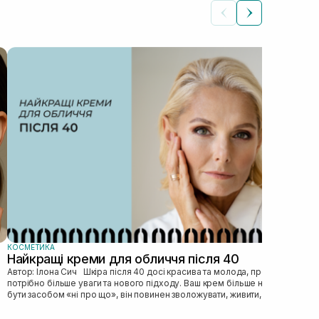
КОС
Як
Автор: Ілона Сич
зас
прав
пі...
КОСМЕТИКА
Найкращі креми для обличчя після 40
Автор: Ілона Сич Шкіра після 40 досі красива та молода, просто їй
потрібно більше уваги та нового підходу. Ваш крем більше не може
бути засобом «ні про що», він повинен зволожувати, живити, покр...