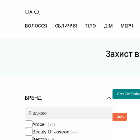
UA
ВОЛОССЯ
ОБЛИЧЧЯ
ТІЛО
ДІМ
МЕРЧ
Захист в
Cos De Bah
БРЕНД
-40%
Arocell
(+2)
Beauty Of Joseon
(+3)
Benton
(+8)