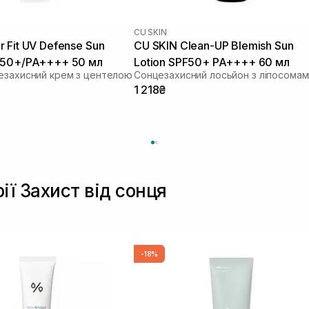
CU SKIN
 Fit UV Defense Sun
CU SKIN Clean-UP Blemish Sun
 50+/PA++++ 50 мл
Lotion SPF50+ PA++++ 60 мл
езахисний крем з центелою
1 218₴
ії Захист від сонця
-18%