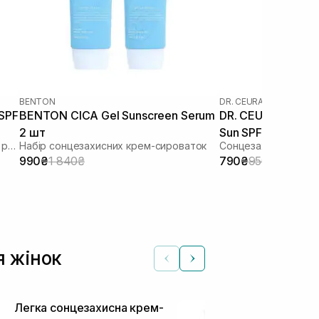
BENTON
DR. CEURACLE
|
DR. CEU
 SPF
BENTON CICA Gel Sunscreen Serum
DR. CEURACLE Cic
2 шт
Sun SPF 50+ PA++
Зволожуючий сонцезахисний крем з рослинним скваланом
Набір сонцезахисних крем-сироваток
Сонцезахисний вега
шкіри 50 мл
990₴
1 840₴
790₴
950₴
я жінок
Легка сонцезахисна крем-
Легкий сонц