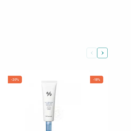
-20%
-18%