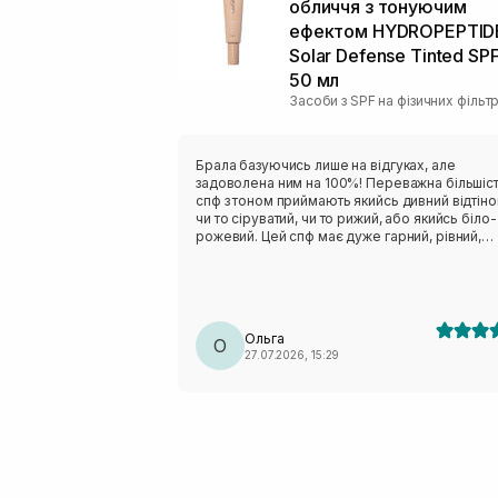
обличчя з тонуючим
ефектом HYDROPEPTID
Solar Defense Tinted SP
50 мл
Засоби з SPF на фізичних фільт
Брала базуючись лише на відгуках, але
задоволена ним на 100%! Переважна більшіс
спф з тоном приймають якийсь дивний відтіно
чи то сіруватий, чи то рижий, або якийсь біло-
рожевий. Цей спф має дуже гарний, рівний,
напівпрозорий тон, чому я дуже рада! Не ду
люблю на щодень тональні. Не важкий, не
жирнить, не липкий. Просто ідеальний! Буду
купувати ще❤️
Ольга
О
27.07.2026, 15:29