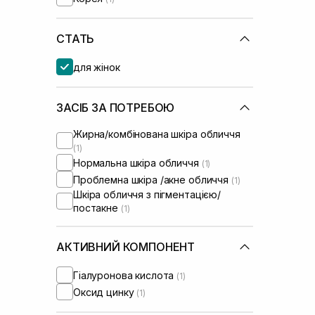
Isehan
(+1)
Medik8
(+1)
Needly
СТАТЬ
(+3)
OMI
(+1)
для жінок
Purito
(+2)
Question and Answer
(+1)
Rejuran
(+2)
ЗАСІБ ЗА ПОТРЕБОЮ
Round Lab
(+4)
Жирна/комбінована шкіра обличчя
Skin1004
(+4)
(1)
Sorted Skin
(+2)
Нормальна шкіра обличчя
(1)
Transparent-Lab
(+3)
Проблемна шкіра /акне обличчя
(1)
UIQ
(+1)
Шкіра обличчя з пігментацією/
Usolab
(+1)
постакне
(1)
WhoCares
(+2)
АКТИВНИЙ КОМПОНЕНТ
Гіалуронова кислота
(1)
Оксид цинку
(1)