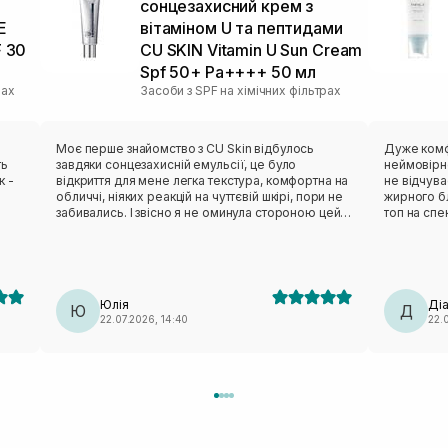
сонцезахисний крем з
E
вітаміном U та пептидами
F 30
CU SKIN Vitamin U Sun Cream
Spf 50+ Pa++++ 50 мл
рах
Засоби з SPF на хімічних фільтрах
Моє перше знайомство з CU Skin відбулось
Дуже комф
ть
завдяки сонцезахисній емульсії, це було
неймовірно
к -
відкриття для мене легка текстура, комфортна на
не відчува
обличчі, ніяких реакцій на чуттєвій шкірі, пори не
жирного бл
забивались. І звісно я не оминула стороною цей
топ на спе
же
новий сонцезахисний крем, який ще виконує
функцію догляду. Текстура надлегка, гелева,
вбирається шкірою швидко, фініш матовий
(можливо через те що я наносила на азелаїнову
сироватку). Окремий лайк за упаковку, усі засоби
Юлія
Ді
цієї ТМ виглядають на мільйон✨✨✨
Ю
Д
22.07.2026, 14:40
22.