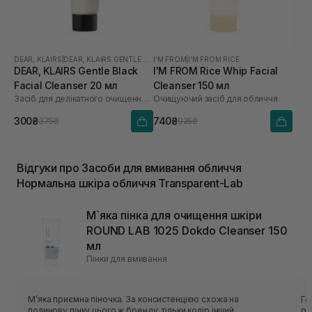
DEAR, KLAIRS
|
DEAR, KLAIRS GENTLE BLACK
I'M FROM
|
I'M FROM RICE
DEAR, KLAIRS Gentle Black
I'M FROM Rice Whip Facial
Facial Cleanser 20 мл
Cleanser 150 мл
Засіб для делікатного очищення обличчя
Очищуючий засіб для обличчя
300₴
740₴
375₴
925₴
Відгуки про Засоби для вмивання обличчя
Нормальна шкіра обличчя Transparent-Lab
М`яка пінка для очищення шкіри
ROUND LAB 1025 Dokdo Cleanser 150
мл
Пінки для вмивання
Мʼяка приємна піночка. За консистенцією схожа на
Гарн
полинову пінку цього ж бренду, тільки колір інший.
рі