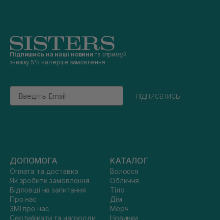
Підпишись на наші новини
та отримуй
знижку 5% на перше замовлення
Email
підписатись
ДОПОМОГА
КАТАЛОГ
Оплата та доставка
Волосся
Як зробити замовлення
Обличчя
Відповіді на запитання
Тіло
Про нас
Дім
ЗМІ про нас
Мерч
Сертифікати та нагороди
Новинки