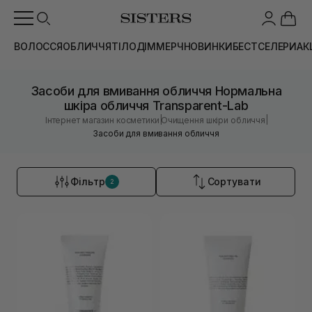
ВОЛОССЯ
ОБЛИЧЧЯ
ТІЛО
ДІМ
МЕРЧ
НОВИНКИ
БЕСТСЕЛЕРИ
АК
Засоби для вмивання обличчя Нормальна
шкіра обличчя Transparent-Lab
|
|
Інтернет магазин косметики
Очищення шкіри обличчя
Засоби для вмивання обличчя
Фільтр
Сортувати
2