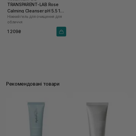
TRANSPARENT-LAB Rose
Calming Cleanser pH 5.5 150
Ніжний гель для очищення для
мл
обличчя
1 209₴
Рекомендовані товари