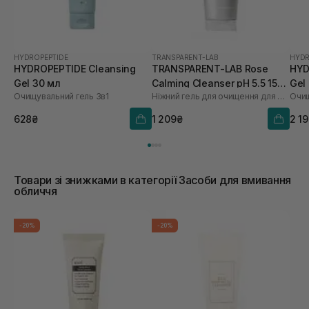
HYDROPEPTIDE
TRANSPARENT-LAB
HYDR
HYDROPEPTIDE Cleansing
TRANSPARENT-LAB Rose
HYD
Gel 30 мл
Calming Cleanser pH 5.5 150
Gel
Очищувальний гель 3в1
Ніжний гель для очищення для обличчя
Очищ
мл
628₴
1 209₴
2 1
Товари зі знижками в категорії Засоби для вмивання
обличчя
-20%
-20%