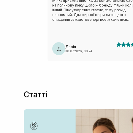
Мʼяка приємна піночка. За консистенцією сх
на полинову пінку цього ж бренду, тільки колі
інший. Піноутворення класне, тому розхід
економний. Для жирної шкіри лише цього
очищення замало, ввечері все ж хочеться
чогось активнішого. Але після сонця навпаки,
дуже делікатно очищає, не пересушуючи шкі
На розацеа очисник не тригерив, отже тест н
чутливість пройшов успішно.
Дарія
Д
30.07.2026, 00:24
Статті