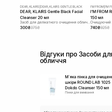
DEAR, KLAIRS
|
DEAR, KLAIRS GENTLE BLACK
I'M FROM
|
I'M 
DEAR, KLAIRS Gentle Black Facial
I'M FROM Ri
Cleanser 20 мл
150 мл
Засіб для делікатного очищення обличчя
Очищуючий з
300₴
375₴
740₴
925₴
Відгуки про Засоби дл
обличчя
М`яка пінка для очищен
шкіри ROUND LAB 1025
Dokdo Cleanser 150 мл
Пінки для вмивання