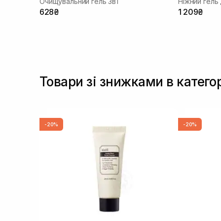
Очищувальний гель 3в1
Ніжний гель
628₴
1 209₴
Товари зі знижками в катего
-20%
-20%