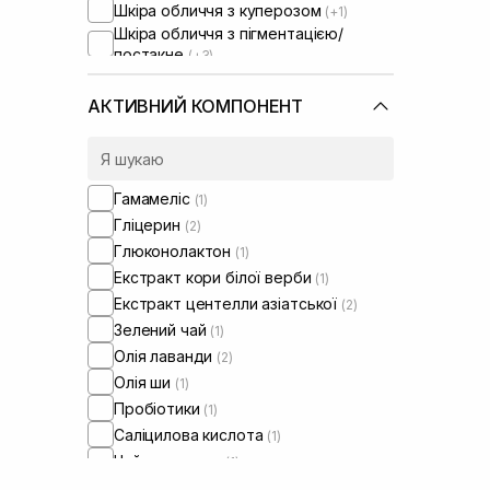
Шкіра обличчя з куперозом
(+1)
Шкіра обличчя з пігментацією/
постакне
(+3)
Шкіра обличчя з розширеними
порами
(+3)
АКТИВНИЙ КОМПОНЕНТ
Шкіра обличчя з порушеним
барʼєром
(+2)
Шкіра обличчя з порушеним
мікробіомом
(+2)
Гамамеліс
(1)
Гліцерин
(2)
Глюконолактон
(1)
Екстракт кори білої верби
(1)
Екстракт центелли азіатської
(2)
Зелений чай
(1)
Олія лаванди
(2)
Олія ши
(1)
Пробіотики
(1)
Саліцилова кислота
(1)
Чайне дерево
(1)