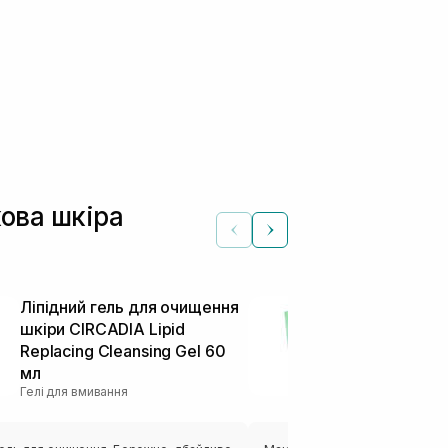
кова шкіра
Ліпідний гель для очищення
Очищувальни
шкіри CIRCADIA Lipid
вмивання з 
Replacing Cleansing Gel 60
BEAUTY OF 
мл
Plum Refresh
Гелі для вмивання
мл
Гелі для вмиван