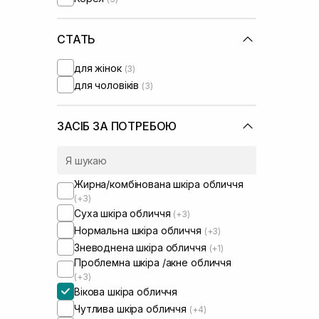
Usolab
(+3)
СТАТЬ
для жінок
(3)
для чоловіків
(3)
ЗАСІБ ЗА ПОТРЕБОЮ
Жирна/комбінована шкіра обличчя
(+3)
Суха шкіра обличчя
(+3)
Нормальна шкіра обличчя
(+3)
Зневоднена шкіра обличчя
(+1)
Проблемна шкіра /акне обличчя
(+3)
Вікова шкіра обличчя
Чутлива шкіра обличчя
(+4)