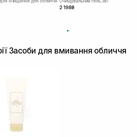
 для очищення для обличчя
Очищувальний гель 3в1
2 198₴
рії Засоби для вмивання обличчя