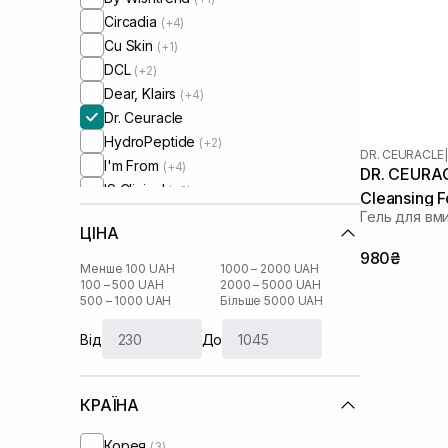
Circadia
(+4)
Cu Skin
(+1)
DCL
(+2)
Dear, Klairs
(+4)
Dr. Ceuracle
HydroPeptide
(+2)
DR. CEURACLE
|
I'm From
(+4)
DR. CEURAC
IS Clinical
(+2)
Cleansing 
Medicube
(+1)
Гель для вм
ЦІНА
Medik8
(+6)
980₴
Purito
(+1)
Менше 100 UAH
1000 – 2000 UAH
Question and Answer
100 – 500 UAH
2000 – 5000 UAH
(+2)
500 – 1000 UAH
Більше 5000 UAH
Real Barrier
(+1)
Rejuran
(+1)
Від
До
Round Lab
(+1)
Skin1004
(+2)
КРАЇНА
Transparent-Lab
(+4)
UIQ
(+2)
Корея
(3)