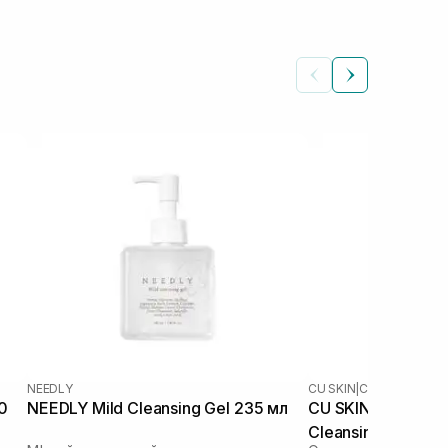
NEEDLY
CU SKIN
|
CU DR.SOLUTI
0
NEEDLY Mild Cleansing Gel 235 мл
CU SKIN Dr.Soluti
Cleansing Gel Foa