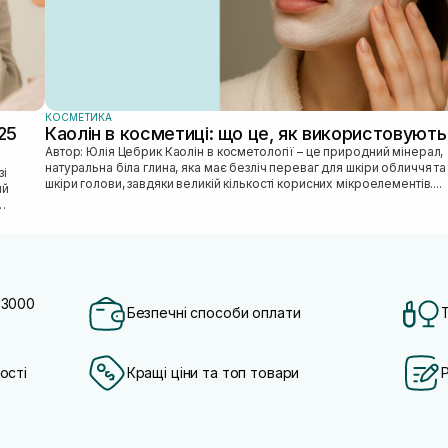
КОСМЕТИКА
25
Каолін в косметиці: що це, як використовують
Автор: Юлія Цебрик Каолін в косметології – це природний мінерал,
натуральна біла глина, яка має безліч переваг для шкіри обличчя та
шкіри голови, завдяки великій кількості корисних мікроелементів....
ий
 3000
Безпечні способи оплати
ості
Кращі ціни та топ товари