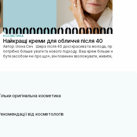
КОСМЕТИКА
Найкращі креми для обличчя після 40
Автор: Ілона Сич Шкіра після 40 досі красива та молода, просто їй
потрібно більше уваги та нового підходу. Ваш крем більше не може
бути засобом «ні про що», він повинен зволожувати, живити, покр...
Тільки оригінальна косметика
Рекомендації від косметологів