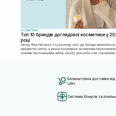
КОСМЕТИКА
Топ 10 брендів доглядової косметики у 20
році
Автор: Віка Нагорна У сучасному світі, де тренди змінюються зі
швидкістю світла, а ринок популярної косметики переповнен
новими пропозиціями, вибір засобу для себе стає справжнім
викликом. 2025 р...
Безкоштовна доставка від
UAH
Система бонусів та лояльн