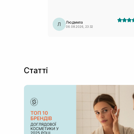
Однозначно мій фаворит, буду купувати і
користуватися даним засобом ще!!!
Людмила
Л
06.08.2026, 23:32
Статті