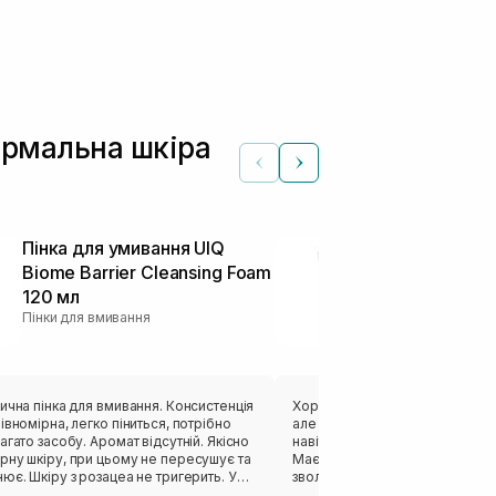
ормальна шкіра
Пінка для умивання UIQ
Ліпідний ге
Biome Barrier Cleansing Foam
шкіри CIRCAD
120 мл
Replacing Cl
Пінки для вмивання
мл
Гелі для вмиван
 пінка для вмивання. Консистенція
Хороший гель для очищення. 
івномірна, легко піниться, потрібно
але ефективно очищає шкіру о
у. Аромат відсутній. Якісно
навіть макіяж. Не пересушує і н
рну шкіру, при цьому не пересушує та
Має заспокійливий ефект, спр
ює. Шкіру з розацеа не тригерить. У
зволоженню шкіри. Має ледь ві
зим, але він взагалі не агресивний,
прозорого кольору. Гель варти