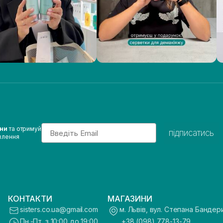
Email
ини
та отримуй
підписатись
влення
КОНТАКТИ
МАГАЗИНИ
sisters.co.ua@gmail.com
м. Львів, вул. Степана Бандер
Пн.-Пт. з 10:00 до 19:00
+38 (098) 778-13-79