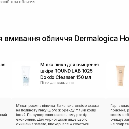
асіб для обличчя
ля вмивання обличчя Dermalogica Н
для
М`яка пінка для очищення
шкіри ROUND LAB 1025
g
Dokdo Cleanser 150 мл
Пінки для вмивання
Мʼяка приємна піночка. За консистенцією схожа
Гарна класична
на полинову пінку цього ж бренду, тільки колір
приємна, р
нний
інший. Піноутворення класне, тому розхід
зовсім небагато засоб
економний. Для жирної шкіри лише цього
очищує жи
очищення замало, ввечері все ж хочеться
не подразн
х.
чогось активнішого. Але після сонця навпаки,
складі є ен