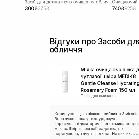
Засіб для делікатного очищення обличчя
Очищуючий з
300₴
375₴
740₴
925₴
Відгуки про Засоби д
обличчя
М'яка очищаюча пінка 
чутливої ​​шкіри MEDIK8
Gentle Cleanse Hydratin
Rosemary Foam 150 мл
Пінки для вмивання
Користуюся цією пінкою приблизно 3 місяці.
Вона дуже ніжна у текстурі, зручна в
користуванні дозатором і легко змиває щоде
макіяж. Шкіра після неї гладенька, не
пересушена, відчуття легкості. Не викликає
подразнення, висипів і має не виражений запа