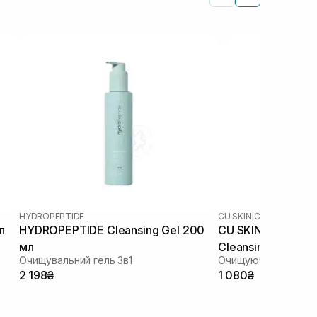
HYDROPEPTIDE
CU SKIN
|
CU DR.SOLUTI
л
HYDROPEPTIDE Cleansing Gel 200
CU SKIN Dr.Soluti
мл
Cleansing Gel Foa
Очищувальний гель 3в1
Очищуюча гель-пінк
2 198₴
1 080₴