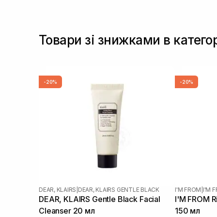
Товари зі знижками в катего
-20%
-20%
DEAR, KLAIRS
|
DEAR, KLAIRS GENTLE BLACK
I'M FROM
|
I'M 
DEAR, KLAIRS Gentle Black Facial
I'M FROM Ri
Cleanser 20 мл
150 мл