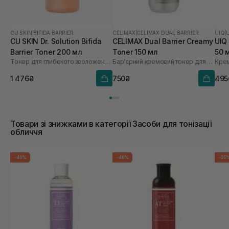
CU SKIN
|
BIFIDA BARRIER
CELIMAX
|
CELIMAX DUAL BARRIER
UIQ
|
CU SKIN Dr. Solution Bifida
CELIMAX Dual Barrier Creamy
UIQ
Barrier Toner 200 мл
Toner 150 мл
50 
Тонер для глибокого зволоження з лізатом біфідобактерій 85%
Бар'єрний кремовий тонер для обличчя
Крем
1 476₴
750₴
495
Товари зі знижками в категорії Засоби для тонізації
обличчя
-40%
-40%
-35