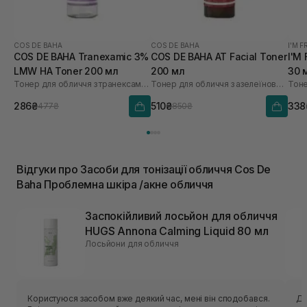
COS DE BAHA
COS DE BAHA
I'M 
COS DE BAHA Tranexamic 3%
COS DE BAHA AT Facial Toner
I'M
LMW HA Toner 200 мл
200 мл
30 
Тонер для обличчя з транексамовою кислотою
Тонер для обличчя з азелеїновою кислотою
Тоне
286₴
510₴
338
477₴
850₴
Відгуки про Засоби для тонізації обличчя Cos De
Baha Проблемна шкіра /акне обличчя
Заспокійливий лосьйон для обличчя
HUGS Annona Calming Liquid 80 мл
Лосьйони для обличчя
Користуюся засобом вже деякий час, мені він сподобався.
Ду