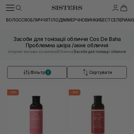
ВОЛОССЯ
ОБЛИЧЧЯ
ТІЛО
ДІМ
МЕРЧ
НОВИНКИ
БЕСТСЕЛЕРИ
АК
Засоби для тонізації обличчя Cos De Baha
Проблемна шкіра /акне обличчя
|
|
Інтернет магазин косметики
Обличчя
Засоби для тонізації обличчя
Фільтр
Сортувати
2
-40%
-40%