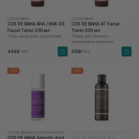
COS DE BAHA
COS DE BAHA
COS DE BAHA AHA / BHA GS
COS DE BAHA AT Facial
Facial Toner 200 мл
Toner 200 мл
Тонік-ексфоліант з кислотами
Тонер для обличчя з
азелеїновою кислотою
444₴
510₴
740₴
850₴
-40%
-40%
COS DE BAHA
|
COS DE BAHA SALICYLIC ACID
COS DE BAHA
|
COS DE BAHA PEPTIDE
COS DE BAHA Salicylic Acid
COS DE BAHA PT M.A