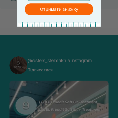
Отримати знижку
@sisters_stelmakh в Instagram
Підписатися