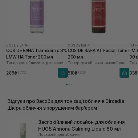
COS DE BAHA
COS DE BAHA
I'M 
COS DE BAHA Tranexamic 3%
COS DE BAHA AT Facial Toner
I'M
LMW HA Toner 200 мл
200 мл
30 
Тонер для обличчя з транексамовою кислотою
Тонер для обличчя з азелеїновою кислотою
Тоне
286₴
510₴
338
477₴
850₴
Відгуки про Засоби для тонізації обличчя Circadia
Шкіра обличчя з порушеним барʼєром
Заспокійливий лосьйон для обличчя
HUGS Annona Calming Liquid 80 мл
Лосьйони для обличчя