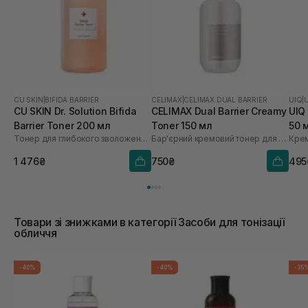
CU SKIN
|
BIFIDA BARRIER
CELIMAX
|
CELIMAX DUAL BARRIER
UIQ
|
CU SKIN Dr. Solution Bifida
CELIMAX Dual Barrier Creamy
UIQ
Barrier Toner 200 мл
Toner 150 мл
50 
Тонер для глибокого зволоження з лізатом біфідобактерій 85%
Бар'єрний кремовий тонер для обличчя
Крем
1 476₴
750₴
495
Товари зі знижками в категорії Засоби для тонізації
обличчя
-40%
-40%
-35