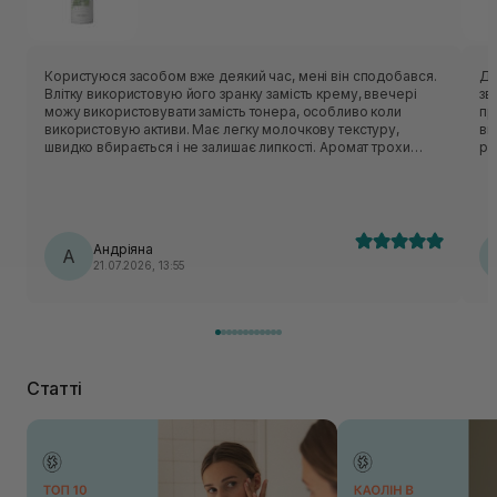
Користуюся засобом вже деякий час, мені він сподобався.
Ду
Влітку використовую його зранку замість крему, ввечері
зв
можу використовувати замість тонера, особливо коли
пр
використовую активи. Має легку молочкову текстуру,
ви
швидко вбирається і не залишає липкості. Аромат трохи
рі
незвичний - нагадує суміш трав:)
Андріяна
А
21.07.2026, 13:55
Статті