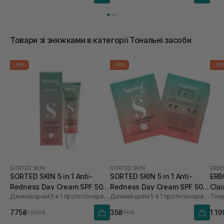
Товари зі знижками в категорії Тональні засоби
-50%
-50%
-20
SORTED SKIN
SORTED SKIN
ERBO
SORTED SKIN 5 in 1 Anti-
SORTED SKIN 5 in 1 Anti-
ERB
Redness Day Cream SPF 50
Redness Day Cream SPF 50 2
Clai
Денний крем 5 в 1 проти почервоніння
Денний крем 5 в 1 проти почервоніння
Тону
30 мл
мл
775₴
35₴
1 19
1 550₴
70₴