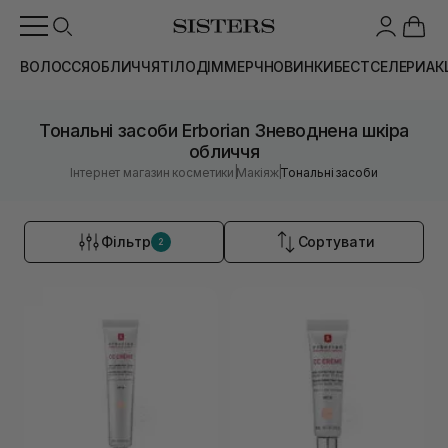
ВОЛОССЯ
ОБЛИЧЧЯ
ТІЛО
ДІМ
МЕРЧ
НОВИНКИ
БЕСТСЕЛЕРИ
АК
Тональні засоби Erborian Зневоднена шкіра
обличчя
|
|
Інтернет магазин косметики
Макіяж
Тональні засоби
Фільтр
Сортувати
2