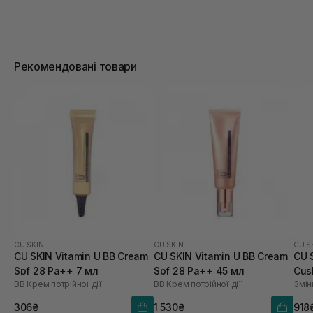
Рекомендовані товари
CU SKIN
CU SKIN
CU S
CU SKIN Vitamin U BB Cream
CU SKIN Vitamin U BB Cream
CU 
Spf 28 Pa++ 7 мл
Spf 28 Pa++ 45 мл
Cus
BB Крем потрійної дії
BB Крем потрійної дії
Змін
21 
306₴
1 530₴
918