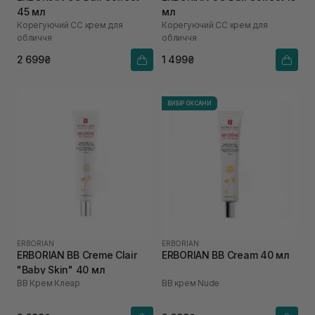
45 мл
мл
Корегуючий СС крем для
Корегуючий СС крем для
обличчя
обличчя
2 699₴
1 499₴
ВИБІР ОКСАНИ
ERBORIAN
ERBORIAN
ERBORIAN BB Creme Clair
ERBORIAN BB Cream 40 мл
"Baby Skin" 40 мл
ВВ Крем Клеар
ВВ крем Nude