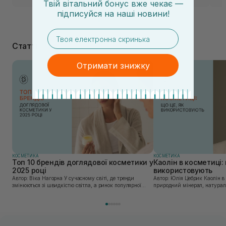
Твій вітальний бонус вже чекає —
підписуйся
на
наші новини!
email
Статті
Отримати знижку
КОСМЕТИКА
КОСМЕТИКА
Топ 10 брендів доглядової косметики у
Каолін в косметиці: 
2025 році
використовують
Автор: Віка Нагорна У сучасному світі, де тренди
Автор: Юлія Цебрик Каолін в косметології – це
змінюються зі швидкістю світла, а ринок популярної
природний мінерал, натураль
косметики переповнений новими пропозиціями, вибір
безліч переваг для шкіри обл
засобу для себе стає справжнім викликом. 2025 р...
завдяки великій кількості ко