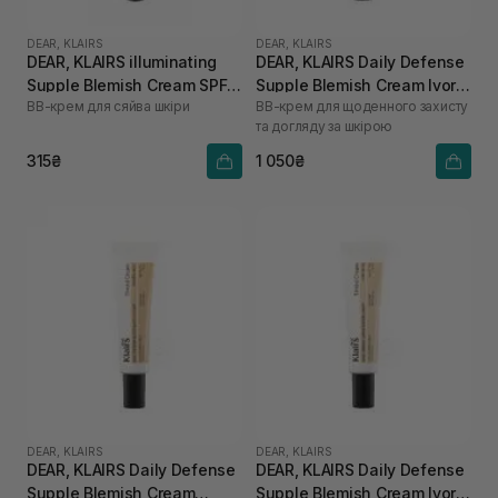
DEAR, KLAIRS
DEAR, KLAIRS
DEAR, KLAIRS illuminating
DEAR, KLAIRS Daily Defense
Supple Blemish Cream SPF
Supple Blemish Cream Ivory
ВВ-крем для сяйва шкіри
BB-крем для щоденного захисту
40 10 мл
Beige 40 г
та догляду за шкірою
315₴
1 050₴
DEAR, KLAIRS
DEAR, KLAIRS
DEAR, KLAIRS Daily Defense
DEAR, KLAIRS Daily Defense
Supple Blemish Cream
Supple Blemish Cream Ivory