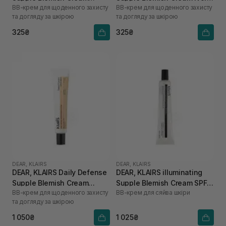
BB-крем для щоденного захисту
BB-крем для щоденного захисту
Natural Beige 10 г
Beige 10 г
та догляду за шкірою
та догляду за шкірою
325₴
325₴
DEAR, KLAIRS
DEAR, KLAIRS
DEAR, KLAIRS Daily Defense
DEAR, KLAIRS illuminating
Supple Blemish Cream
Supple Blemish Cream SPF
BB-крем для щоденного захисту
ВВ-крем для сяйва шкіри
Natural Beige 40 г
40 40 мл
та догляду за шкірою
1 050₴
1 025₴