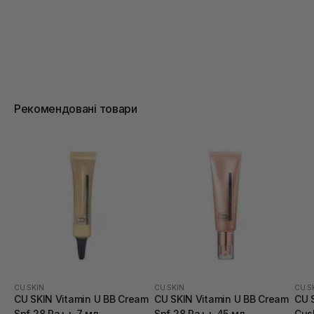
Рекомендовані товари
CU SKIN
CU SKIN
CU S
CU SKIN Vitamin U BB Cream
CU SKIN Vitamin U BB Cream
CU 
Spf 28 Pa++ 7 мл
Spf 28 Pa++ 45 мл
Cus