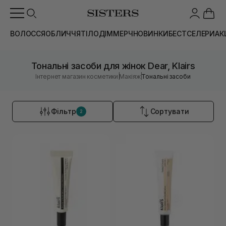
ВОЛОССЯ
ОБЛИЧЧЯ
ТІЛО
ДІМ
МЕРЧ
НОВИНКИ
БЕСТСЕЛЕРИ
АК
Тональні засоби для жінок Dear, Klairs
|
|
Інтернет магазин косметики
Макіяж
Тональні засоби
Фільтр
Сортувати
2