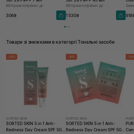
BB Крем потрійної дії
BB Крем потрійної дії
Змін
21 
306₴
1 530₴
918
Товари зі знижками в категорії Тональні засоби
-50%
-50%
-15
SORTED SKIN
SORTED SKIN
PURI
SORTED SKIN 5 in 1 Anti-
SORTED SKIN 5 in 1 Anti-
PUR
Redness Day Cream SPF 50
Redness Day Cream SPF 50 2
Cen