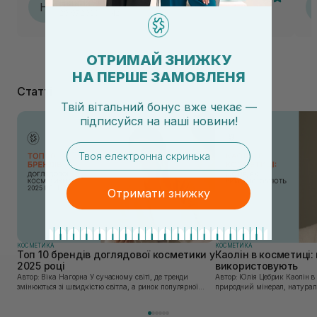
Наталія
Н
29.07.2026, 11:42
ОТРИМАЙ ЗНИЖКУ
НА ПЕРШЕ ЗАМОВЛЕНЯ
Статті
Твій вітальний бонус вже чекає —
підписуйся
на
наші новини!
email
Отримати знижку
КОСМЕТИКА
КОСМЕТИКА
Топ 10 брендів доглядової косметики у
Каолін в косметиці: 
2025 році
використовують
Автор: Віка Нагорна У сучасному світі, де тренди
Автор: Юлія Цебрик Каолін в косметології – це
змінюються зі швидкістю світла, а ринок популярної
природний мінерал, натураль
косметики переповнений новими пропозиціями, вибір
безліч переваг для шкіри обл
засобу для себе стає справжнім викликом. 2025 р...
завдяки великій кількості ко