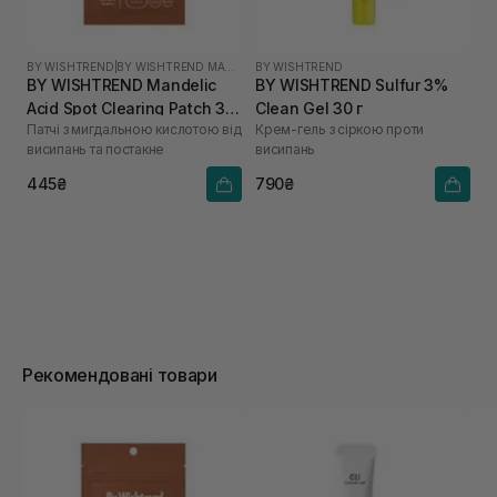
BY WISHTREND
|
BY WISHTREND MANDELIC ACID
BY WISHTREND
BY WISHTREND Mandelic
BY WISHTREND Sulfur 3%
Acid Spot Clearing Patch 39
Clean Gel 30 г
Патчі з мигдальною кислотою від
Крем-гель з сіркою проти
шт
висипань та постакне
висипань
445₴
790₴
Рекомендовані товари