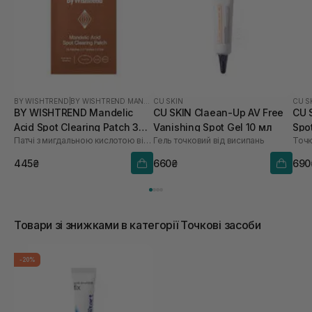
BY WISHTREND
|
BY WISHTREND MANDELIC ACID
CU SKIN
CU S
BY WISHTREND Mandelic
CU SKIN Claean-Up AV Free
CU 
Acid Spot Clearing Patch 39
Vanishing Spot Gel 10 мл
Spot
Патчі з мигдальною кислотою від висипань та постакне
Гель точковий від висипань
Точк
шт
445₴
660₴
690
Товари зі знижками в категорії Точкові засоби
-20%