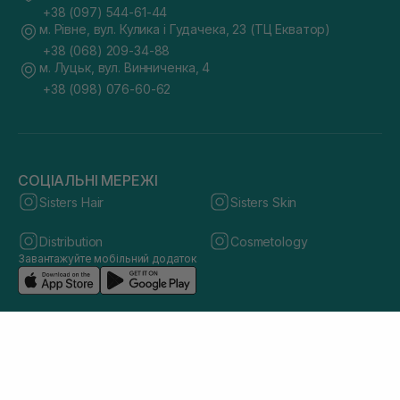
+38 (097) 544-61-44
м. Рівне, вул. Кулика і Гудачека, 23 (ТЦ Екватор)
+38 (068) 209-34-88
м. Луцьк, вул. Винниченка, 4
+38 (098) 076-60-62
СОЦІАЛЬНІ МЕРЕЖІ
Sisters Hair
Sisters Skin
Distribution
Cosmetology
Завантажуйте мобільний додаток
© 2026 sisters.co.ua. Всі права захищено