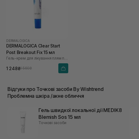
DERMALOGICA
DERMALOGICA Clear Start
Post Breakout Fix 15 мл
Гель-крем для лікування плям після висипань
1 248₴
1 560₴
Відгуки про Точкові засоби By Wishtrend
Проблемна шкіра /акне обличчя
Гель швидкої локальної дії MEDIK8
Blemish Sos 15 мл
Точкові засоби