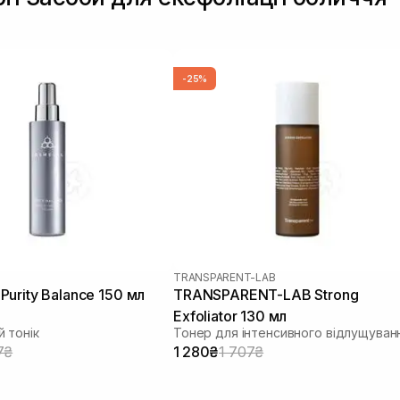
-25%
TRANSPARENT-LAB
urity Balance 150 мл
TRANSPARENT-LAB Strong
Exfoliator 130 мл
 тонік
Тонер для інтенсивного відлущуван
7₴
1 280₴
1 707₴