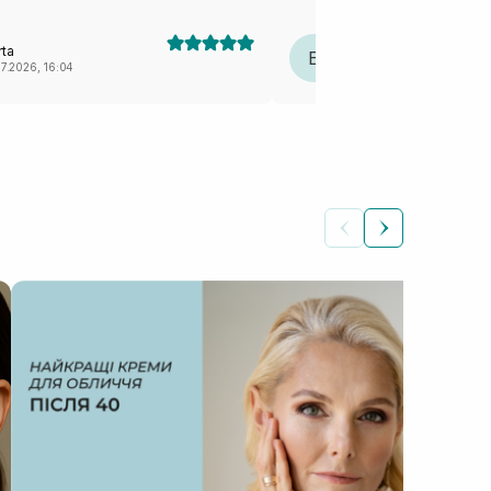
аромат, характерний для всієї 
🤤, який приємно огортає та залиша
очищення шкіра ніжна, не пер
ta
Елена Барановська
стягується. Подобається відчу
Е
07.2026, 16:04
22.06.2026, 12:33
Враховуючи всі позивні сторон
шт, коли була спеціальна пропо
КОС
Як
Автор: Ілона Сич
зас
прав
пі...