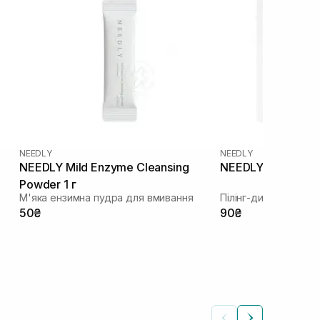
NEEDLY
NEEDLY
NEEDLY Mild Enzyme Cleansing
NEEDLY Daily Tone
Powder 1 г
М'яка ензимна пудра для вмивання
Пілінг-диск з BHA і
50₴
90₴