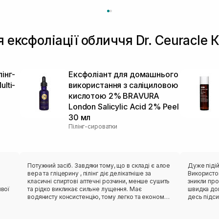
 ексфоліації обличчя Dr. Ceuracle 
інг-
Ексфоліант для домашнього
lti-
використання з саліциловою
кислотою 2% BRAVURA
London Salicylic Acid 2% Peel
30 мл
Пілінг-сироватки
Потужний засіб. Завдяки тому, що в складі є алое
Дуже підій
вера та гліцерину , пілінг діє делікатніше за
Використов
класичні спиртові аптечні розчини, менше сушить
зникли про
ивої
та рідко викликає сильне лущення. Має
швидка доп
водянисту консистенцію, тому легко та економно
десь підси
розподіляти продукт по обличчю.