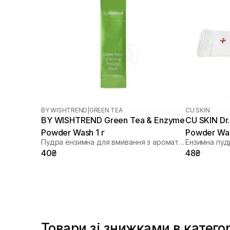
BY WISHTREND
|
GREEN TEA
CU SKIN
BY WISHTREND Green Tea & Enzyme
CU SKIN Dr
Powder Wash 1 г
Powder Was
Пудра ензимна для вмивання з ароматом матчі
проблемної
40₴
48₴
г
Товари зі знижками в категор