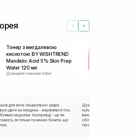
Корея
Тонер з мигдалевою
Ензимна пуд
кислотою BY WISHTREND
Enzyme Powd
Mandelic Acid 5% Skin Prep
мл
Ензимна пудра
Water 120 мл
Домашній хімічний пілінг
шов для моєї неідеальної шкіри.
Дуже ніжна ензимна пудра, яка
ую двічі на тиждень - вирівнявся тон,
нуль без залишку абразивів. М
блемні недоліки. Насправді - це як
використовувати ензимну пудр
омога, як тільки починаю бачити, що
обличчя, але і на тіло замість
пає.
так максимально комфортно і
для моєї чутливої шкіри, тому 
досить збільшений 😅 В неї д