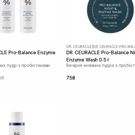
DR. CEURACLE
|
DR. CEURACLE PRO BA
LE Pro-Balance Enzyme
DR. CEURACLE Pro-Balance Ni
Enzyme Wash 0.5 г
них пудр з пробіотиками
Вечірня ензимна пудра з пробіо
0₴
75₴