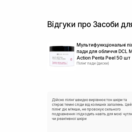
Відгуки про Засоби для
Мультифункціональні піл
пади для обличчя DCL Mu
Action Penta Peel 50 шт
Пілінг пади (диски)
Дійсно пілінг швидко вирівнює тон шкіри та
стирає темні сліди від колишніх запалень. Цей
пілінг діє м'якше, не провокує сильного
подразнення і підходить навіть для моєї чутл
чи реактивної шкіри