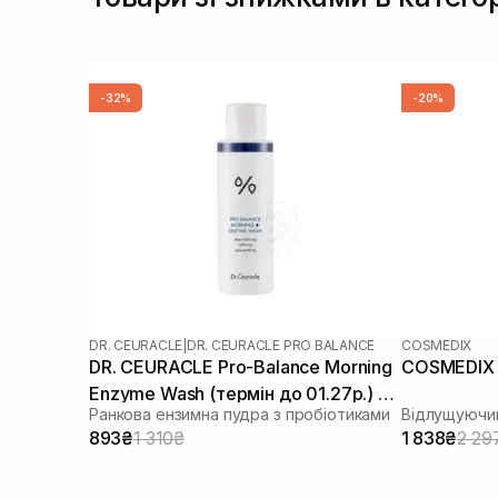
-32%
-20%
DR. CEURACLE
|
DR. CEURACLE PRO BALANCE
COSMEDIX
DR. CEURACLE Pro-Balance Morning
COSMEDIX P
Enzyme Wash (термін до 01.27р.) 50
Ранкова ензимна пудра з пробіотиками
Відлущуючий
г
893₴
1 310₴
1 838₴
2 29