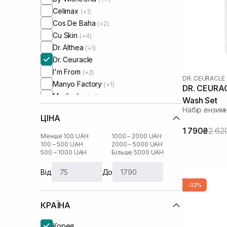
Celimax
(+1)
Cos De Baha
(+2)
Cu Skin
(+4)
Dr. Althea
(+1)
Dr. Ceuracle
I'm From
(+2)
DR. CEURACLE
Manyo Factory
(+1)
DR. CEURAC
Medicube
(+2)
Wash Set
Needly
(+9)
Набір ензим
ЦІНА
Round Lab
(+1)
1 790₴
2 62
Usolab
(+1)
Менше 100 UAH
1000 – 2000 UAH
100 – 500 UAH
2000 – 5000 UAH
500 – 1000 UAH
Більше 5000 UAH
Від
До
-32%
КРАЇНА
Корея