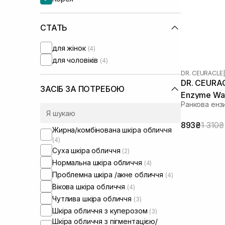
СТАТЬ
для жінок
(4)
для чоловіків
(4)
DR. CEURACLE
|
DR. CEURAC
ЗАСІБ ЗА ПОТРЕБОЮ
Enzyme Was
Ранкова енз
г
893₴
1 310₴
Жирна/комбінована шкіра обличчя
(4)
Суха шкіра обличчя
(2)
Нормальна шкіра обличчя
(4)
Проблемна шкіра /акне обличчя
(4)
Вікова шкіра обличчя
(4)
Чутлива шкіра обличчя
(3)
Шкіра обличчя з куперозом
(3)
Шкіра обличчя з пігментацією/