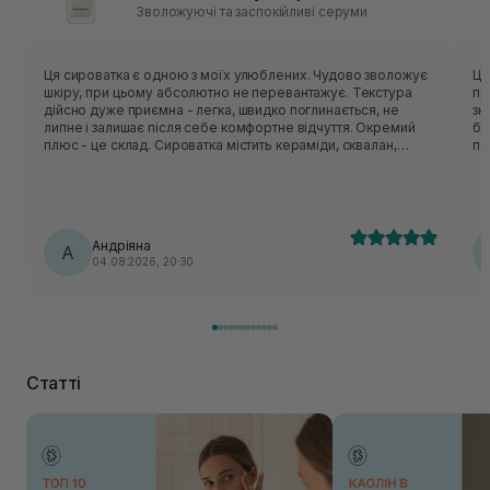
Зволожуючі та заспокійливі серуми
Ця сироватка є одною з моїх улюблених. Чудово зволожує
Це
шкіру, при цьому абсолютно не перевантажує. Текстура
пру
дійсно дуже приємна - легка, швидко поглинається, не
зн
липне і залишає після себе комфортне відчуття. Окремий
ба
плюс - це склад. Сироватка містить кераміди, сквалан,
по
пантенол, центелу, пептиди. Вони класно відновлюють
оч
захисний бар’єр шкіри, заспокоюють шкіру і утримують
вологу. Шкода, що цю версію знімають з виробництва, але
вже чекаю на оновлену формулу, по опису вона теж мала
би підійти моїй шкірі🥹
Андріяна
А
04.08.2026, 20:30
Статті