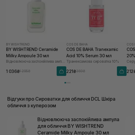
BY WISHTREND
COS DE BAHA
COS 
BY WISHTREND Ceramide
COS DE BAHA Tranexamic
COS
Milky Ampoule 30 мл
Acid 10% Serum 30 мл
20%
Відновлююча заспокійлива ампула для обличчя
Транексамова сироватка 10%
Серу
1 036₴
221₴
212
1 295₴
369₴
Відгуки про Сироватки для обличчя DCL Шкіра
обличчя з куперозом
Відновлююча заспокійлива ампула
для обличчя BY WISHTREND
Ceramide Milky Ampoule 30 мл