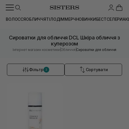
ВОЛОССЯ
ОБЛИЧЧЯ
ТІЛО
ДІМ
МЕРЧ
НОВИНКИ
БЕСТСЕЛЕРИ
АК
Сироватки для обличчя DCL Шкіра обличчя з
куперозом
|
|
Інтернет магазин косметики
Обличчя
Сироватки для обличчя
Фільтр
Сортувати
2