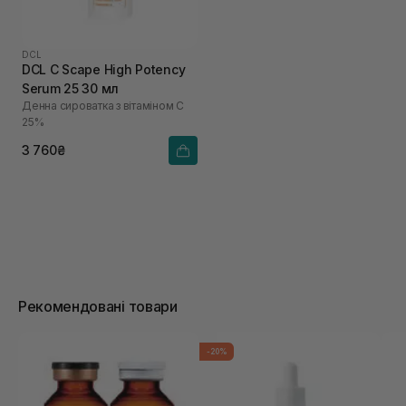
DCL
DCL C Scape High Potency
Serum 25 30 мл
Денна сироватка з вітаміном С
25%
3 760₴
Рекомендовані товари
-20%