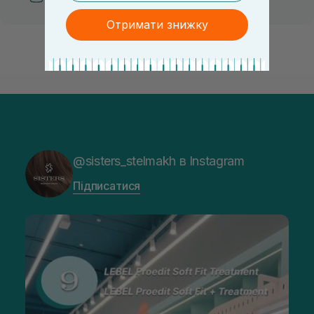
Отримати знижку
@sisters_stelmakh в Instagram
Підписатися