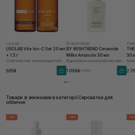
USOLAB
BY WISHTREND
THER
USOLAB Vita Ion-C Set 20 мл
BY WISHTREND Ceramide
THE
+ 1,5 г
Milky Ampoule 30 мл
30 
Освітлюючий, антиоксидантний та омолоджуючий набір
Відновлююча заспокійлива ампула для обличчя
925₴
1 036₴
2 7
1 295₴
Товари зі знижками в категорії Сироватки для
обличчя
-20%
-40%
-40