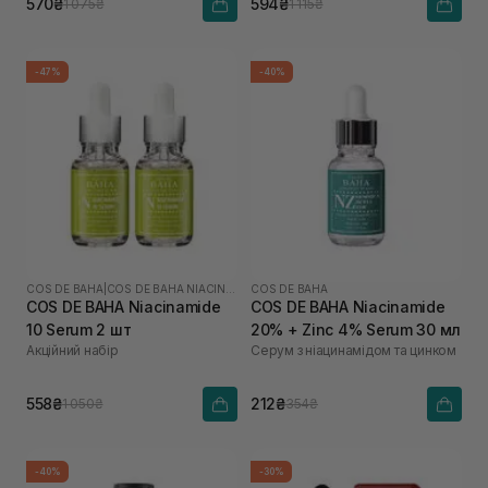
570₴
594₴
1 075₴
1 115₴
-47%
-40%
COS DE BAHA
|
COS DE BAHA NIACINAMIDE
COS DE BAHA
COS DE BAHA Niacinamide
COS DE BAHA Niacinamide
10 Serum 2 шт
20% + Zinc 4% Serum 30 мл
Акційний набір
Серум з ніацинамідом та цинком
558₴
212₴
1 050₴
354₴
-40%
-30%