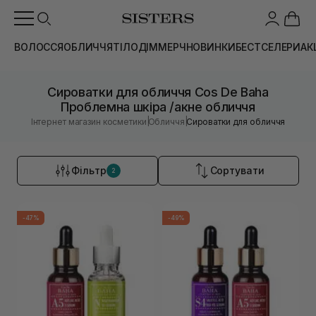
ВОЛОССЯ
ОБЛИЧЧЯ
ТІЛО
ДІМ
МЕРЧ
НОВИНКИ
БЕСТСЕЛЕРИ
АК
Сироватки для обличчя Cos De Baha
Проблемна шкіра /акне обличчя
|
|
Інтернет магазин косметики
Обличчя
Сироватки для обличчя
Фільтр
Сортувати
2
-47%
-49%