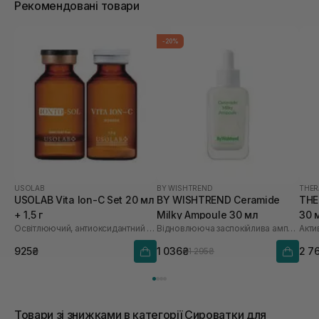
Рекомендовані товари
-20%
USOLAB
BY WISHTREND
THER
USOLAB Vita Ion-C Set 20 мл
BY WISHTREND Ceramide
THE
+ 1,5 г
Milky Ampoule 30 мл
30 
Освітлюючий, антиоксидантний та омолоджуючий набір
Відновлююча заспокійлива ампула для обличчя
925₴
1 036₴
2 7
1 295₴
Товари зі знижками в категорії Сироватки для