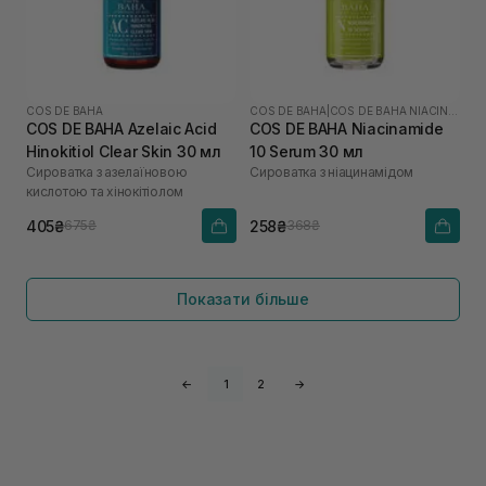
COS DE BAHA
COS DE BAHA
|
COS DE BAHA NIACINAMIDE
COS DE BAHA Azelaic Acid
COS DE BAHA Niacinamide
Hinokitiol Clear Skin 30 мл
10 Serum 30 мл
Сироватка з азелаїновою
Сироватка з ніацинамідом
кислотою та хінокітіолом
405₴
258₴
675₴
368₴
Показати більше
←
1
2
→