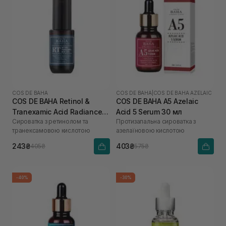
COS DE BAHA
COS DE BAHA
|
COS DE BAHA AZELAIC
COS DE BAHA Retinol &
COS DE BAHA A5 Azelaic
Tranexamic Acid Radiance
Acid 5 Serum 30 мл
Сироватка з ретинолом та
Протизапальна сироватка з
Boost Facial Serum RT 30
транексамовою кислотою
азелаїновою кислотою
мл
243₴
403₴
405₴
575₴
-40%
-30%