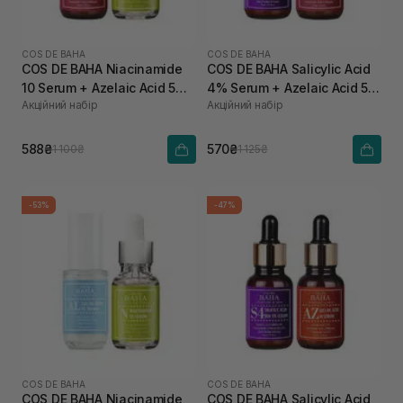
COS DE BAHA
COS DE BAHA
COS DE BAHA Niacinamide
COS DE BAHA Salicylic Acid
10 Serum + Azelaic Acid 5
4% Serum + Azelaic Acid 5
Акційний набір
Акційний набір
Serum
Serum
588₴
570₴
1 100₴
1 125₴
-53%
-47%
COS DE BAHA
COS DE BAHA
COS DE BAHA Niacinamide
COS DE BAHA Salicylic Acid