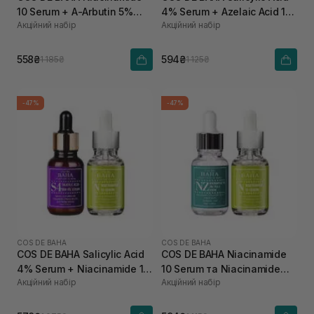
10 Serum + A-Arbutin 5%
4% Serum + Azelaic Acid 10
Акційний набір
Акційний набір
Licorice AL
Serum
558₴
594₴
1 185₴
1 125₴
-47%
-47%
COS DE BAHA
COS DE BAHA
COS DE BAHA Salicylic Acid
COS DE BAHA Niacinamide
4% Serum + Niacinamide 10
10 Serum та Niacinamide
Акційний набір
Акційний набір
Serum
20% + Zinc 4% Serum