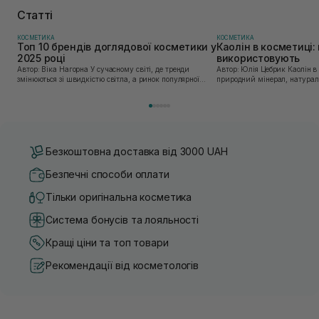
Статті
КОСМЕТИКА
КОСМЕТИКА
Топ 10 брендів доглядової косметики у
Каолін в косметиці: 
2025 році
використовують
Автор: Віка Нагорна У сучасному світі, де тренди
Автор: Юлія Цебрик Каолін в косметології – це
змінюються зі швидкістю світла, а ринок популярної
природний мінерал, натураль
косметики переповнений новими пропозиціями, вибір
безліч переваг для шкіри обл
засобу для себе стає справжнім викликом. 2025 р...
завдяки великій кількості ко
Безкоштовна доставка від 3000 UAH
Безпечні способи оплати
Тільки оригінальна косметика
Система бонусів та лояльності
Кращі ціни та топ товари
Рекомендації від косметологів