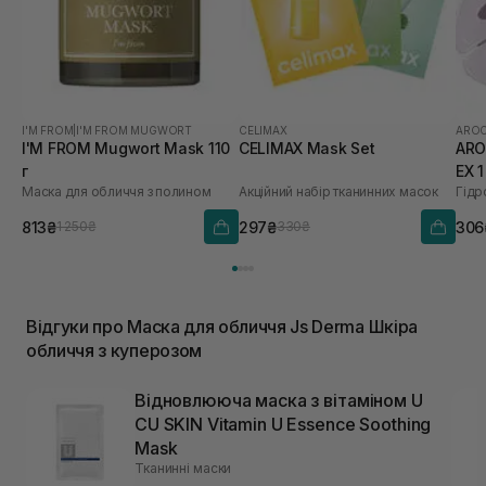
I'M FROM
|
I'M FROM MUGWORT
CELIMAX
AROC
I'M FROM Mugwort Mask 110
CELIMAX Mask Set
ARO
г
EX 
Маска для обличчя з полином
Акційний набір тканинних масок
813₴
297₴
306
1 250₴
330₴
Відгуки про Маска для обличчя Js Derma Шкіра
обличчя з куперозом
Відновлююча маска з вітаміном U
CU SKIN Vitamin U Essence Soothing
Mask
Тканинні маски