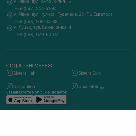
м. Рівне, вул. 16-го Липня, 15
+38 (097) 544-61-44
м. Рівне, вул. Кулика і Гудачека, 23 (ТЦ Екватор)
+38 (068) 209-34-88
м. Луцьк, вул. Винниченка, 4
+38 (098) 076-60-62
СОЦІАЛЬНІ МЕРЕЖІ
Sisters Hair
Sisters Skin
Distribution
Cosmetology
Завантажуйте мобільний додаток
© 2026 sisters.co.ua. Всі права захищено