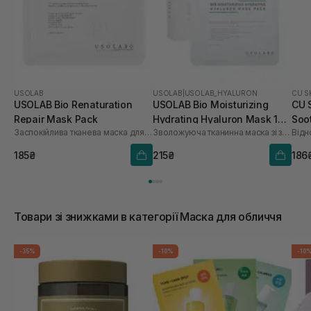
USOLAB
USOLAB
|
USOLAB_HYALURON
CU S
USOLAB Bio Renaturation
USOLAB Bio Moisturizing
CU 
Repair Mask Pack
Hydrating Hyaluron Mask 1
Soo
Заспокійлива тканева маска для обличчя
Зволожуюча тканинна маска зі заспокійливою та антивіковою дією
Відн
шт
185₴
215₴
186
Товари зі знижками в категорії Маска для обличчя
-35%
-10%
-10