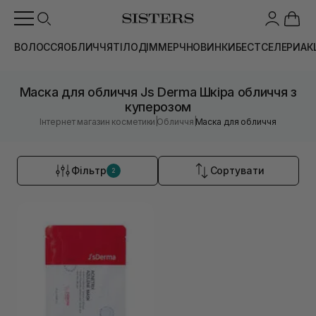
ВОЛОССЯ
ОБЛИЧЧЯ
ТІЛО
ДІМ
МЕРЧ
НОВИНКИ
БЕСТСЕЛЕРИ
АК
Маска для обличчя Js Derma Шкіра обличчя з
куперозом
|
|
Інтернет магазин косметики
Обличчя
Маска для обличчя
Фільтр
Сортувати
2