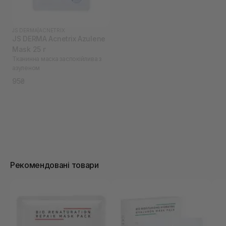
JS DERMA
|
ACNETRIX
JS DERMA Acnetrix Azulene
Mask 25 г
Тканинна маска заспокійлива з
азуленом
95₴
Рекомендовані товари