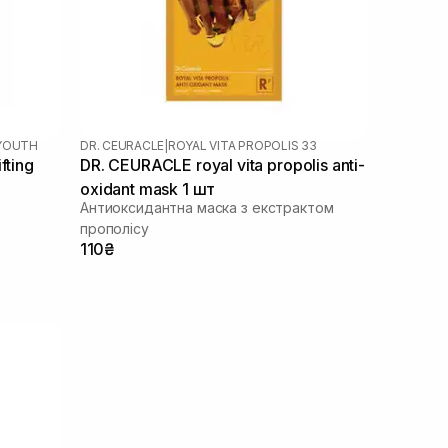
EYOUTH
DR. CEURACLE
|
ROYAL VITA PROPOLIS 33
fting
DR. CEURACLE royal vita propolis anti-
oxidant mask 1 шт
Антиоксидантна маска з екстрактом
прополісу
110₴