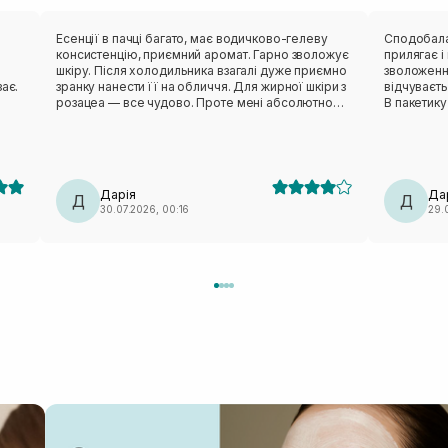
в
Есенції в пачці багато, має водичково-гелеву
Сподобалася ця мас
консистенцію, приємний аромат. Гарно зволожує
прилягає і ніку
шкіру. Після холодильника взагалі дуже приємно
зволоження
ає.
зранку нанести її на обличчя. Для жирної шкіри з
відчуваєт
розацеа — все чудово. Проте мені абсолютно
В пакетику
незручне лекало. Вона не сиділа нормально,
тіло зволожити пі
відтопирювалася, ще й сповзала. Також від цього
пакетик бе
бренду мала маску з чайним деревом — те саме:
педи. Такі маски завжди тримаю в холодильнику,
лекало максимально невдале. Тому я особисто
так більше п
вдруге не повторю (лише через лекало).
класна ма
Дарія
Да
Д
Д
30.07.2026, 00:16
29.