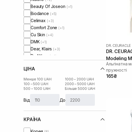
Beauty Of Joseon
(+1)
Biodance
(+5)
Celimax
(+3)
Comfort Zone
(+1)
Cu Skin
(+4)
DMK
(+1)
DR. CEURACLE
Dear, Klairs
(+3)
DR. CEURAC
Dr. Althea
(+4)
Modeling M
Dr. Ceuracle
Альгінатна м
ЦІНА
El’Code
пружності
(+1)
165₴
HydroPeptide
(+3)
Менше 100 UAH
1000 – 2000 UAH
I'm From
100 – 500 UAH
2000 – 5000 UAH
(+11)
500 – 1000 UAH
Більше 5000 UAH
IS Clinical
(+1)
Image Skincare
(+2)
Від
До
Instytutum
(+1)
Lalarecipe
(+3)
КРАЇНА
Manyo Factory
(+6)
Medicube
(+8)
Корея
(8)