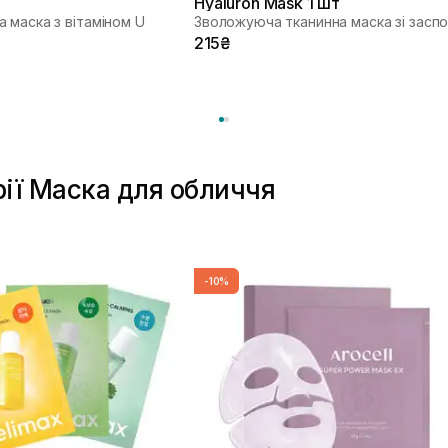
Hyaluron Mask 1 шт
 маска з вітаміном U
215₴
рії Маска для обличчя
-10%