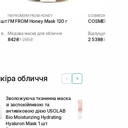
I'M FROM
|
I'M FROM HONEY
COSMEDIX
 шт
I'M FROM Honey Mask 120 г
COSMEDIX Pure E
Гідрогелева маска з колагеном та 10 видами гіалуронової кислоти
Медова маска для обличчя
842₴
1 295₴
2 538₴
3 172₴
шкіра обличчя
Зволожуюча тканинна маска
Ліфтинг мас
зі заспокійливою та
MEDICUBE Col
антивіковою дією USOLAB
Mask 27 г
Тканинні маски
Bio Moisturizing Hydrating
Hyaluron Mask 1 шт