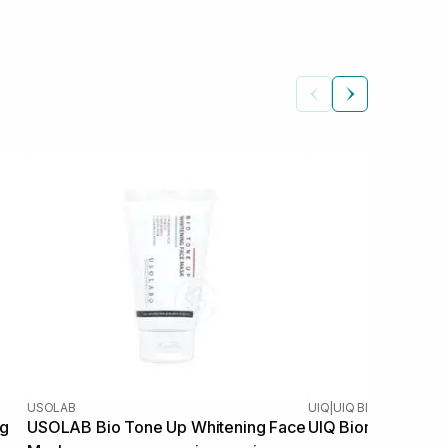
USOLAB
UIQ
|
UIQ BIOME BARRIER
ng
USOLAB Bio Tone Up Whitening Face
UIQ Biome Barrier