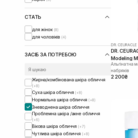
Medik8
(+3)
Needly
(+4)
Patchology
СТАТЬ
(+3)
Purito
(+1)
для жінок
(8)
RARE Paris
(+7)
для чоловіків
(4)
Real Barrier
(+3)
DR. CEURACLE
Rejuran
(+3)
DR. CEURAC
Rosy Drop
(+1)
ЗАСІБ ЗА ПОТРЕБОЮ
Modeling M
Round Lab
(+7)
Альгінатна м
SISTERS
(+2)
набряків
Skin1004
(+3)
2 200₴
Жирна/комбінована шкіра обличчя
UIQ
(+2)
(+8)
Usolab
(+3)
Суха шкіра обличчя
(+8)
VT Cosmetics
(+1)
Нормальна шкіра обличчя
(+8)
Зневоднена шкіра обличчя
Проблемна шкіра /акне обличчя
(+6)
Вікова шкіра обличчя
(+7)
Чутлива шкіра обличчя
(+8)