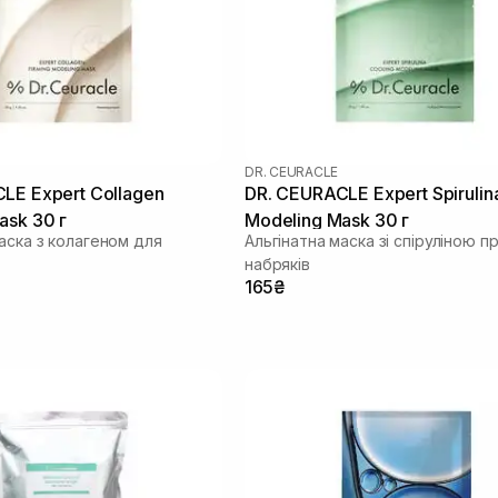
DR. CEURACLE
LE Expert Collagen
DR. CEURACLE Expert Spirulin
ask 30 г
Modeling Mask 30 г
аска з колагеном для
Альгінатна маска зі спіруліною п
набряків
165₴