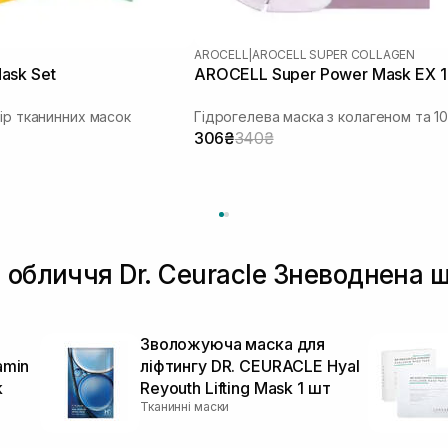
AROCELL
|
AROCELL SUPER COLLAGEN
ask Set
AROCELL Super Power Mask EX 1
бір тканинних масок
306₴
340₴
 обличчя Dr. Ceuracle Зневоднена 
Зволожуюча маска для
amin
ліфтингу DR. CEURACLE Hyal
k
Reyouth Lifting Mask 1 шт
Тканинні маски