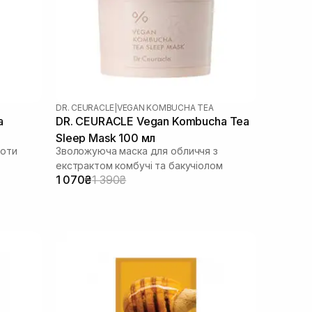
DR. CEURACLE
|
VEGAN KOMBUCHA TEA
a
DR. CEURACLE Vegan Kombucha Tea
Sleep Mask 100 мл
роти
Зволожуюча маска для обличчя з
екстрактом комбучі та бакучіолом
1 070₴
1 390₴