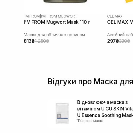
I'M FROM
|
I'M FROM MUGWORT
CELIMAX
I'M FROM Mugwort Mask 110 г
CELIMAX M
Маска для обличчя з полином
Акційний на
813₴
1 250₴
297₴
330₴
Відгуки про Маска для
Відновлююча маска з
вітаміном U CU SKIN Vit
U Essence Soothing Mas
Тканинні маски