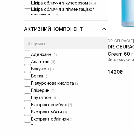
Шкіра обличчя з куперозом
(+6)
Шкіра обличчя з пігментацією/
постакне
(+7)
Шкіра обличчя з розширеними
порами
(+5)
АКТИВНИЙ КОМПОНЕНТ
Шкіра обличчя з порушеним
барʼєром
(+6)
DR. CEURACLE
|
Шкіра обличчя з порушеним
DR. CEURAC
мікробіомом
(+7)
Cream 60 г
Аденозин
(2)
Зволожуючий
Алантоїн
(3)
Бакучіол
(1)
1 420₴
Бетаїн
(1)
Гіалуронова кислота
(2)
Гліцерин
(1)
Глутатіон
(1)
Екстракт комбучі
(2)
Екстракт м’яти
(1)
Екстракт обліпихи
(1)
Екстракт портулаку
(3)
Екстракт ромашки
(1)