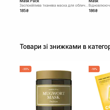
Mask Pack
Mask
Заспокійлива тканева маска для обличчя
Відновлююча
185₴
186₴
Товари зі знижками в катего
-35%
-10%