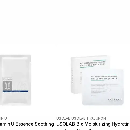
IN U
USOLAB
|
USOLAB_HYALURON
tamin U Essence Soothing
USOLAB Bio Moisturizing Hydrati