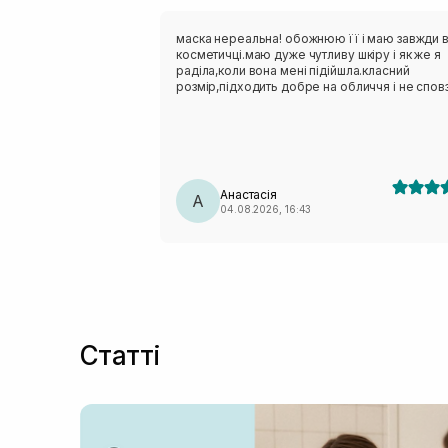
маска нереальна! обожнюю її і маю завжди 
косметичці.маю дуже чутливу шкіру і як же я
раділа,коли вона мені підійшла.класний
розмір,підходить добре на обличчя і не сповз
Анастасія
А
04.08.2026, 16:43
Статті