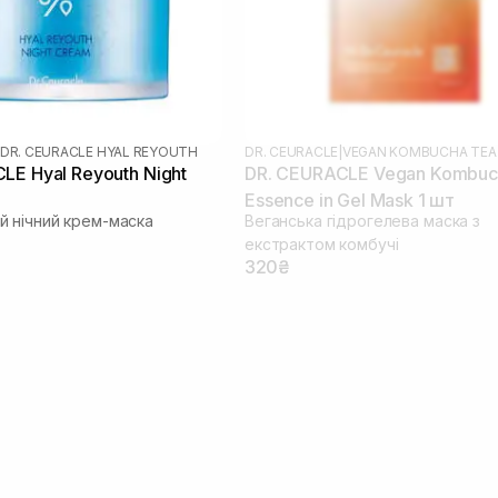
DR. CEURACLE HYAL REYOUTH
DR. CEURACLE
|
VEGAN KOMBUCHA TEA
LE Hyal Reyouth Night
DR. CEURACLE Vegan Kombuc
Essence in Gel Mask 1 шт
 нічний крем-маска
Веганська гідрогелева маска з
екстрактом комбучі
320₴