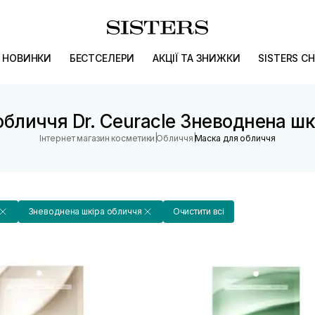
НОВИНКИ
БЕСТСЕЛЕРИ
АКЦІЇ ТА ЗНИЖКИ
SISTERS CH
бличчя Dr. Ceuracle Зневоднена ш
|
|
Інтернет магазин косметики
Обличчя
Маска для обличчя
Зневоднена шкіра обличчя
Очистити всі