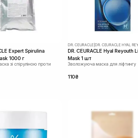
DR. CEURACLE
|
DR. CEURACLE HYAL R
LE Expert Spirulina
DR. CEURACLE Hyal Reyouth Li
ask 1000 г
Mask 1 шт
аска зі спіруліною проти
Зволожуюча маска для ліфтингу
110₴