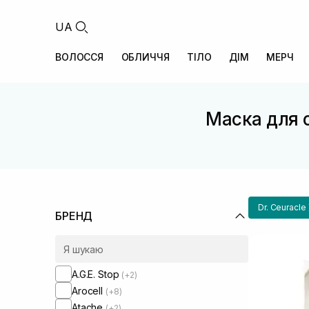
UA
ВОЛОССЯ
ОБЛИЧЧЯ
ТІЛО
ДІМ
МЕРЧ
Маска для о
Dr. Ceuracle
БРЕНД
A.G.E. Stop
(+2)
Arocell
(+8)
Atache
(+2)