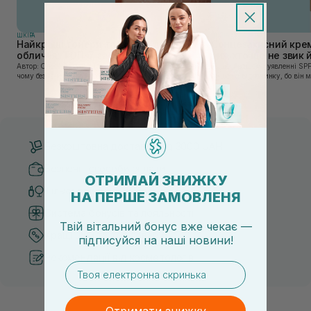
ШКIРА
ШКIРА
Найкращі тонери та тоніки для
Сонцезахисний крем
обличчя: ТОП-7 засобів
тих, хто ще не звик
Автор: Олеся Вакулко [artnav] У цій статті ми пояснимо,
Якщо у вашому уявленні SPF
чому без тонера ваш крем працює лише на 50%, і як
лише на відпочинку, бо він 
знайти засіб під потреби саме вашої шкіри. Хибною є
шкірі, може бути вибагливи
думка, що тонізація — це зайвий е...
чи скочується під макіяжем і
Безкоштовна доставка від 3000 UAH
Безпечні способи оплати
ОТРИМАЙ ЗНИЖКУ
Тільки оригінальна косметика
НА ПЕРШЕ ЗАМОВЛЕНЯ
Система бонусів та лояльності
Твій вітальний бонус вже чекає —
Кращі ціни та топ товари
підписуйся
на
наші новини!
Рекомендації від косметологів
email