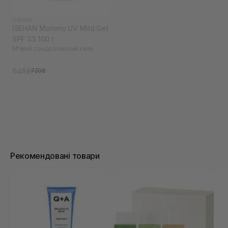
ISEHAN
ISEHAN Mommy UV Mild Gel
SPF 33 100 г
М'який сонцезахисний гель
648₴
720₴
Рекомендовані товари