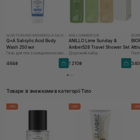
QUESTION AND ANSWER
|
Q+A SALICYLIC ACID
ANILLO
|
AMBER 528
BIOR
Q+A Salicylic Acid Body
ANILLO Lime Sunday &
BIO
Wash 250 мл
Amber528 Travel Shower Set
Atti
Гель для тіла з саліциловою кислотою
Дорожній набір
464₴
1 210₴
340
Товари зі знижками в категорії Тіло
-20%
-20%
-20