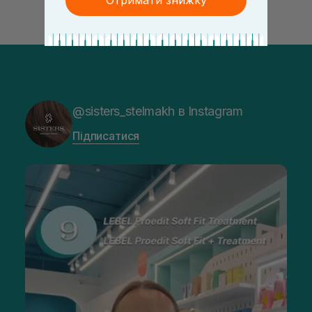
Отримати знижку
@sisters_stelmakh в Instagram
Підписатися