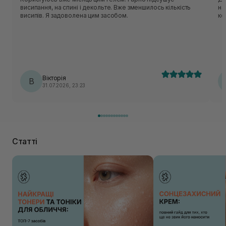
висипання, на спині і декольте. Вже зменшилось кількість
на
висипів. Я задоволена цим засобом.
ко
Вікторія
В
31.07.2026, 23:23
Статті