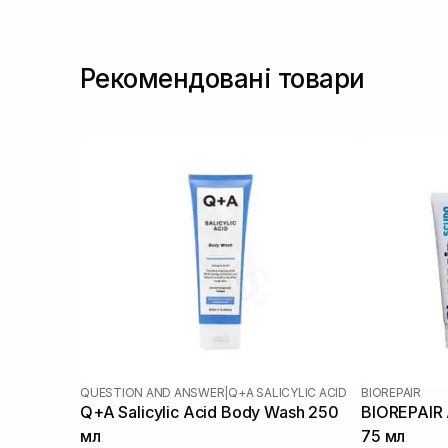
Цинк
(1)
Рекомендовані товари
QUESTION AND ANSWER
|
Q+A SALICYLIC ACID
BIOREPAIR
Q+A Salicylic Acid Body Wash 250
BIOREPAIR 
мл
75 мл