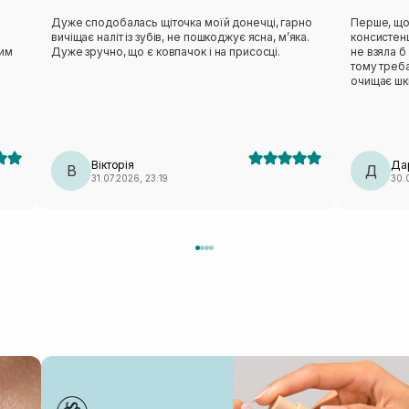
Дуже сподобалась щіточка моїй донечці, гарно
Перше, що
вичіщає наліт із зубів, не пошкоджує ясна, мʼяка.
консистенц
цим
Дуже зручно, що є ковпачок і на присосці.
не взяла б
тому треба шви
очищає шкіру добре. На
надовго. Н
ефірна олі
морська сі
взагалі ві
холодний, 
Вікторія
Да
В
без морських нот. Гель 
Д
31.07.2026, 23:19
30.
взагалі, т
приємна на дот
приємна у 