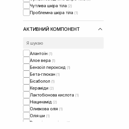
Чутлива шкіра тіла
(2)
Проблемна шкіра тіла
(1)
АКТИВНИЙ КОМПОНЕНТ
Алантоїн
(1)
Алое вера
(1)
Бензоїл пероксид
(1)
Бета-глюкан
(1)
Бісаболол
(1)
Кераміди
(2)
Лактобіонова кислота
(1)
Ніацинамід
(2)
Оливкова олія
(1)
Олія ши
(1)
Ретиніл пальмітат
(1)