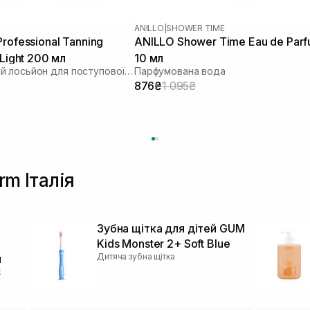
ANILLO
|
SHOWER TIME
rofessional Tanning
ANILLO Shower Time Eau de Par
 Light 200 мл
10 мл
Зволожуючий лосьйон для поступової засмаги
Парфумована вода
876₴
1 095₴
rm Італія
Зубна щітка для дітей GUM
Kids Monster 2+ Soft Blue
Дитяча зубна щітка
л
х