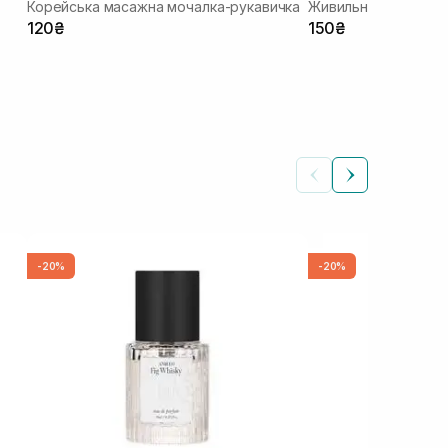
Корейська масажна мочалка-рукавичка
Живильна маска-шка
120₴
150₴
-20%
-20%