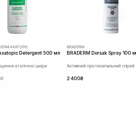
DERM AXATOPIC
BRADERM
atopic Detergent 500 мл
BRADERM Dorsak Spray 100 м
ищення атопічної шкіри
Активний протизапальний спрей 
0₴
2 400₴