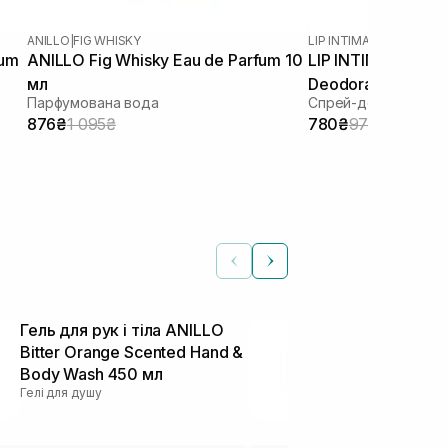
ANILLO
|
FIG WHISKY
LIP INTIMATE CARE
fum
ANILLO Fig Whisky Eau de Parfum 10
LIP INTIMATE CARE
мл
Deodorant Green 
Парфумована вода
Спрей-дезодорант 
876₴
1 095₴
780₴
975₴
Гель для рук і тіла ANILLO
Гель-піна д
Bitter Orange Scented Hand &
чоловіків з 
Body Wash 450 мл
ароматом O’
Гелі для душу
Tonka Extra 
Gel 200 мл
Засоби для чоло