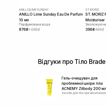
ANILLO
|
LIME SUNDAY
ST.MORIZ
ANILLO Lime Sunday Eau De Parfum
ST. MORIZ P
10 мл
Moisturiser
Парфумована вода
876₴
1 095₴
396₴
495₴
Відгуки про Тіло Brade
Гель-очищувач для
проблемної шкіри тіла
ACNEMY Zitbody 200 м
Засоби для тіла при висипання