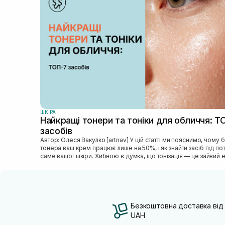
ШКIРА
Найкращі тонери та тоніки для обличчя: Т
засобів
Автор: Олеся Вакулко [artnav] У цій статті ми пояснимо, чому без
тонера ваш крем працює лише на 50%, і як знайти засіб під п
саме вашої шкіри. Хибною є думка, що тонізація — це зайвий е
Безкоштовна доставка від
UAH