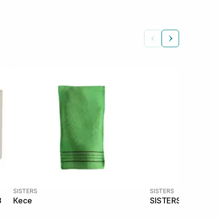
SISTERS
SISTERS
8
Кесе
SISTERS Foot Mask