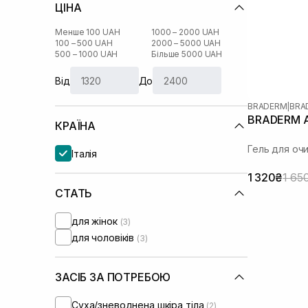
ЦІНА
Менше 100 UAH
1000 – 2000 UAH
100 – 500 UAH
2000 – 5000 UAH
500 – 1000 UAH
Більше 5000 UAH
Від
До
BRADERM
|
BRA
BRADERM Ax
КРАЇНА
Гель для оч
Італія
1 320₴
1 65
СТАТЬ
для жінок
(3)
для чоловіків
(3)
ЗАСІБ ЗА ПОТРЕБОЮ
Суха/зневоднена шкіра тіла
(2)