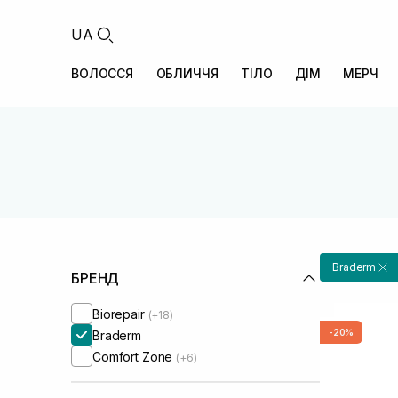
UA
ВОЛОССЯ
ОБЛИЧЧЯ
ТІЛО
ДІМ
МЕРЧ
Braderm
БРЕНД
Biorepair
(+18)
-20%
Braderm
Comfort Zone
(+6)