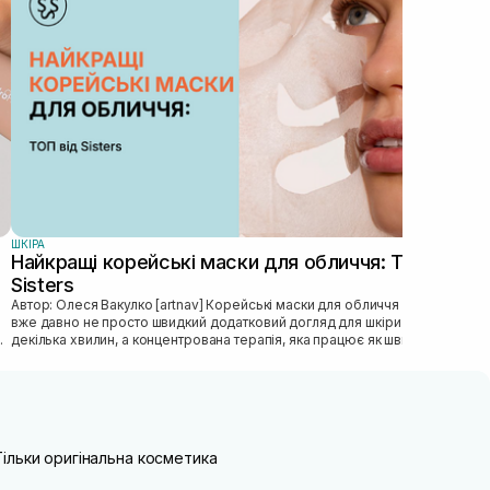
Автор: Роман
діля
особ
ШКIРА
Найкращі корейські маски для обличчя: ТОП від
Sisters
Автор: Олеся Вакулко [artnav] Корейськi маски для обличчя — це
вже давно не просто швидкий додатковий догляд для шкiри на
декiлька хвилин, а концентрована терапiя, яка працює як швидка
допомога...
Тільки оригінальна косметика