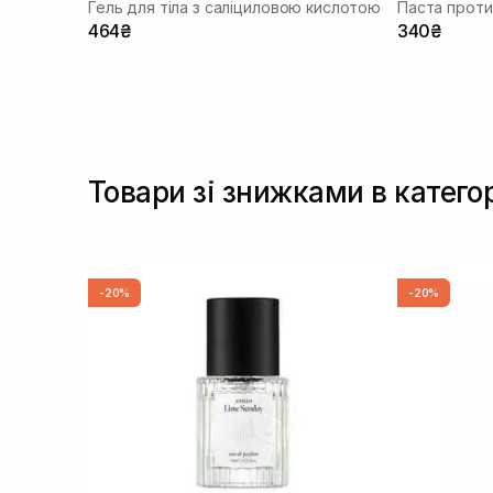
Гель для тіла з саліциловою кислотою
464₴
340₴
Товари зі знижками в категор
-20%
-20%