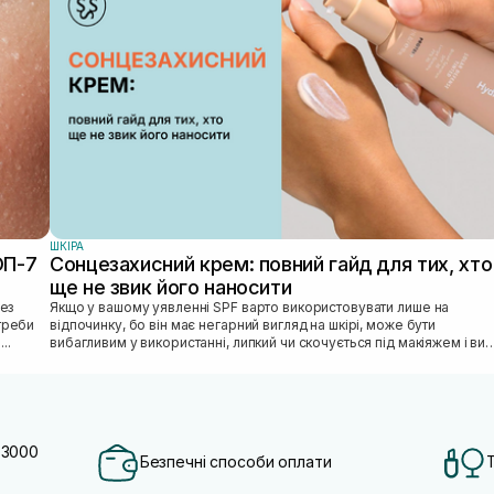
ШКIРА
ОП-7
Сонцезахисний крем: повний гайд для тих, хто
ще не звик його наносити
Якщо у вашому уявленні SPF варто використовувати лише на
отреби
відпочинку, бо він має негарний вигляд на шкірі, може бути
...
вибагливим у використанні, липкий чи скочується під макіяжем і ви
відкладаєте SPF «н...
 3000
Безпечні способи оплати