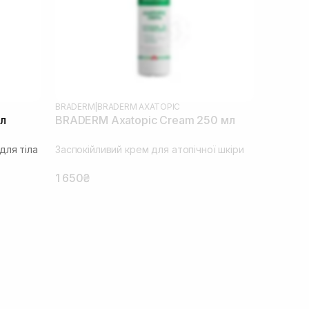
BRADERM
|
BRADERM AXATOPIC
л
BRADERM Axatopic Cream 250 мл
для тіла
Заспокійливий крем для атопічної шкіри
1 650₴