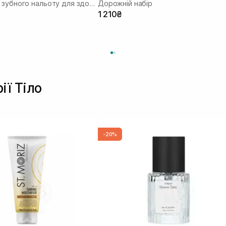
Паста проти зубного нальоту для здорових ясен
Дорожній набір
1 210₴
ії Тіло
-20%