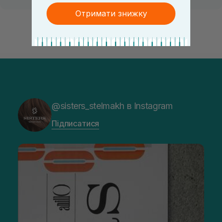
Отримати знижку
@sisters_stelmakh в Instagram
Підписатися