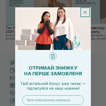
КОСМЕТИКА
КОСМЕТИКА
Топ 10 брендів доглядової косметики у
Каолін в косметиці: 
2025 році
використовують
Автор: Віка Нагорна У сучасному світі, де тренди
Автор: Юлія Цебрик Каолін в косметології – це
змінюються зі швидкістю світла, а ринок популярної
природний мінерал, натураль
косметики переповнений новими пропозиціями, вибір
безліч переваг для шкіри обл
засобу для себе стає справжнім викликом. 2025 р...
завдяки великій кількості ко
Безкоштовна доставка від 3000 UAH
ОТРИМАЙ ЗНИЖКУ
Безпечні способи оплати
НА ПЕРШЕ ЗАМОВЛЕНЯ
Тільки оригінальна косметика
Твій вітальний бонус вже чекає —
Система бонусів та лояльності
підписуйся
на
наші новини!
Кращі ціни та топ товари
email
Рекомендації від косметологів