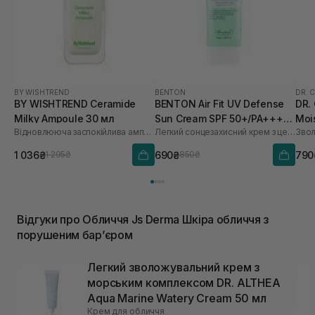
BY WISHTREND
BENTON
DR. 
BY WISHTREND Ceramide
BENTON Air Fit UV Defense
DR.
Milky Ampoule 30 мл
Sun Cream SPF 50+/PA++++
Moi
Відновлююча заспокійлива ампула для обличчя
Легкий сонцезахисний крем з центелою
50 мл
мл
1 036₴
690₴
790
1 295₴
850₴
Відгуки про Обличчя Js Derma Шкіра обличчя з
порушеним барʼєром
Легкий зволожувальний крем з
морським комплексом DR. ALTHEA
Aqua Marine Watery Cream 50 мл
Крем для обличчя