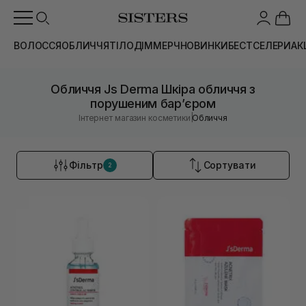
ВОЛОССЯ
ОБЛИЧЧЯ
ТІЛО
ДІМ
МЕРЧ
НОВИНКИ
БЕСТСЕЛЕРИ
АК
Обличчя Js Derma Шкіра обличчя з
порушеним барʼєром
|
Інтернет магазин косметики
Обличчя
Фільтр
Сортувати
2