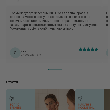
Кремчик супер! Легесенький, як раз для літа, брала із
Не
собою на море, в спеку не хочеться нічого важкого на
не
обличчі. А цей ідеальний, миттево вбирається, не має
ся
запаху. Гарний світло блакитний колір за рахунок гуаязулена.
по
Рекомендую всім із комбі- жирною шкірою
Яна
Я
07.08.2026, 15:18
Статті