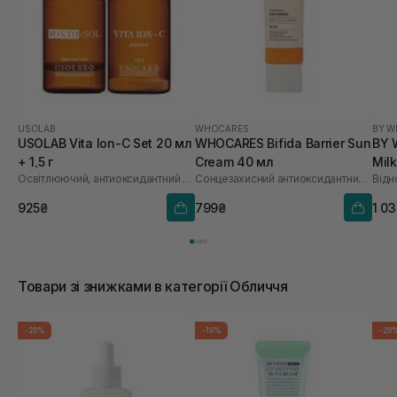
USOLAB
WHOCARES
BY W
USOLAB Vita Ion-C Set 20 мл
WHOCARES Bifida Barrier Sun
BY 
+ 1,5 г
Cream 40 мл
Mil
Освітлюючий, антиоксидантний та омолоджуючий набір
Сонцезахисний антиоксидантний крем
925₴
799₴
1 0
Товари зі знижками в категорії Обличчя
-20%
-19%
-20