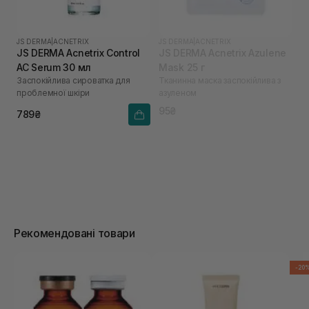
JS DERMA
|
ACNETRIX
JS DERMA
|
ACNETRIX
JS DERMA Acnetrix Control
JS DERMA Acnetrix Azulene
AC Serum 30 мл
Mask 25 г
Заспокійлива сироватка для
Тканинна маска заспокійлива з
проблемної шкіри
азуленом
95₴
789₴
Рекомендовані товари
-20