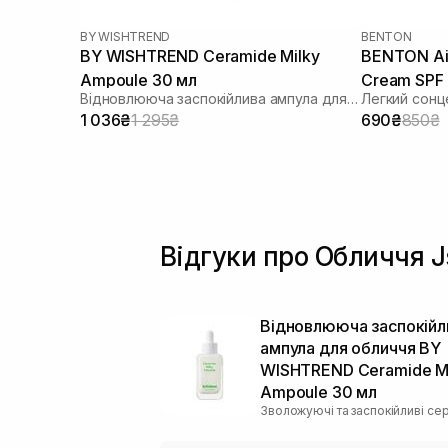
BY WISHTREND
BENTON
BY WISHTREND Ceramide Milky
BENTON Air
Ampoule 30 мл
Cream SPF
Відновлююча заспокійлива ампула для обличчя
Легкий сонц
1 036₴
1 295₴
690₴
850₴
Відгуки про Обличчя J
Відновлююча заспокійл
ампула для обличчя BY
WISHTREND Ceramide Mi
Ampoule 30 мл
Зволожуючі та заспокійливі се