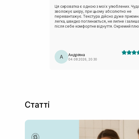
Ця сироватка є одною з моїх улюблених. Чуд
зволожує шкіру, при цьому абсолютно не
перевантажує. Текстура дійсно дуже приємн
легка, швидко поглинається, не липне і залиш
після себе комфортне відчуття. Окремий плю
це склад. Сироватка містить кераміди, сквала
пантенол, центелу, пептиди. Вони класно
відновлюють захисний бар’єр шкіри,
заспокоюють шкіру і утримують вологу. Шкод
що цю версію знімають з виробництва, але в
Андріяна
чекаю на оновлену формулу, по опису вона 
А
04.08.2026, 20:30
мала би підійти моїй шкірі🥹
Статті