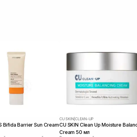
CU SKIN
|
CLEAN-UP
ifida Barrier Sun Cream
CU SKIN Clean Up Moisture Balan
Cream 50 мл