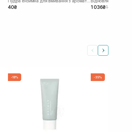
Пудра ензимна для вмивання з ароматом матчі
40₴
1 036₴
1 295₴
-18%
-35%