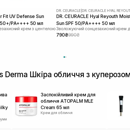
DR. CEURACLE
|
DR. CEURACLE HYAL REYOU
 Fit UV Defense Sun
DR. CEURACLE Hyal Reyouth Mois
 50+/PA++++ 50 мл
Sun SPF 50/PA++++ 50 мл
езахисний крем з центелою
790₴
990₴
s Derma Шкіра обличчя з куперозо
ива
Заспокійливий крем для
обличчя ATOPALM MLE
lky
Cream 65 мл
Крем для обличчя
руми