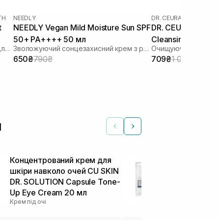
TH
NEEDLY
DR. CEURACLE
|
DR. CEU
t
NEEDLY Vegan Mild Moisture Sun SPF
DR. CEURACLE Pro
50+ PA++++ 50 мл
Cleansing Oil (тер
Зволожуючий сонцезахисний крем для обличчя з гіалуроновою кислотою
Зволожуючий сонцезахисний крем з рослинним скваланом
мл
650₴
790₴
709₴
1 090₴
м
Концентрований крем для
Відновлююча
шкіри навколо очей CU SKIN
вітаміном U 
DR. SOLUTION Capsule Tone-
U Essence So
Тканинні маски
Up Eye Cream 20 мл
Крем під очі