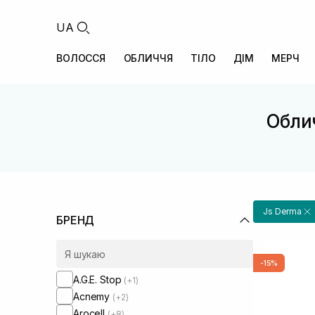
UA
ВОЛОССЯ
ОБЛИЧЧЯ
ТІЛО
ДІМ
МЕРЧ
Обли
Js Derma
БРЕНД
-15%
A.G.E. Stop
(+1)
Acnemy
(+2)
Arocell
(+8)