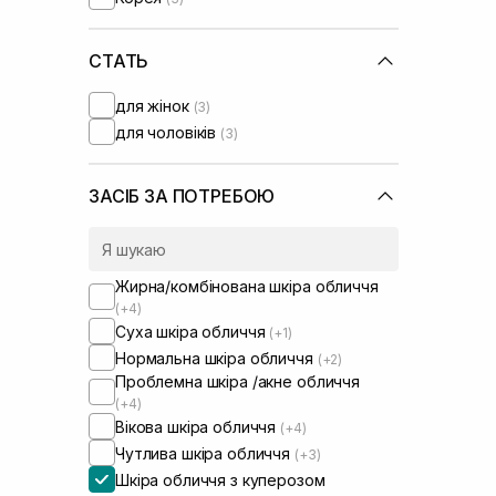
Dr. Althea
(+4)
Dr. Ceuracle
(+31)
Erborian
СТАТЬ
(+14)
Geek and Gorgeous
(+2)
для жінок
(3)
Genesis
(+1)
для чоловіків
(3)
House of Hur
(+3)
Hugs
(+4)
HydroPeptide
(+11)
ЗАСІБ ЗА ПОТРЕБОЮ
I'm From
(+32)
IS Clinical
(+9)
Image Skincare
(+5)
Жирна/комбінована шкіра обличчя
Instytutum
(+16)
(+4)
Isehan
(+1)
Суха шкіра обличчя
(+1)
Js Derma
Нормальна шкіра обличчя
(+2)
Lalarecipe
(+8)
Проблемна шкіра /акне обличчя
Manyo Factory
(+4)
(+29)
Вікова шкіра обличчя
(+4)
Medicube
(+4)
Чутлива шкіра обличчя
(+3)
Medik8
(+29)
Шкіра обличчя з куперозом
Melume
(+1)