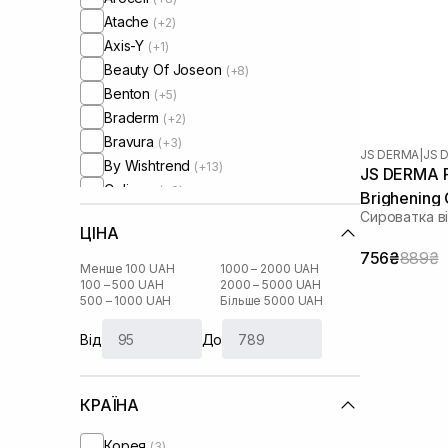
Atache
(+2)
Axis-Y
(+1)
Beauty Of Joseon
(+8)
Benton
(+5)
Braderm
(+2)
Bravura
(+3)
JS DERMA
|
JS 
By Wishtrend
(+13)
JS DERMA Pr
Celimax
(+6)
Brighening
Circadia
(+7)
Сироватка в
ЦІНА
Clinisoothe+
(+2)
756₴
889₴
ColoreScience
(+7)
Менше 100 UAH
1000 – 2000 UAH
Comfort Zone
100 – 500 UAH
2000 – 5000 UAH
(+2)
500 – 1000 UAH
Більше 5000 UAH
Cos De Baha
(+10)
Cosmedix
(+2)
Від
До
Cu Skin
(+40)
DCL
(+8)
КРАЇНА
DMK
(+3)
Dear, Klairs
(+23)
Корея
(3)