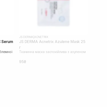
JS DERMA
|
ACNETRIX
C Serum
JS DERMA Acnetrix Azulene Mask 25
г
блемної
Тканинна маска заспокійлива з азуленом
95₴