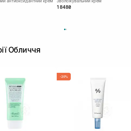
ий антиоксидантний крем
Зволожувальний крем
1 848₴
рії Обличчя
-20%