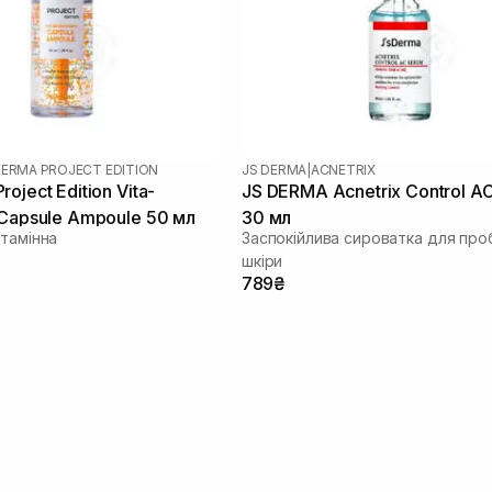
DERMA PROJECT EDITION
JS DERMA
|
ACNETRIX
oject Edition Vita-
JS DERMA Acnetrix Control A
 Capsule Ampoule 50 мл
30 мл
ітамінна
Заспокійлива сироватка для про
шкіри
789₴