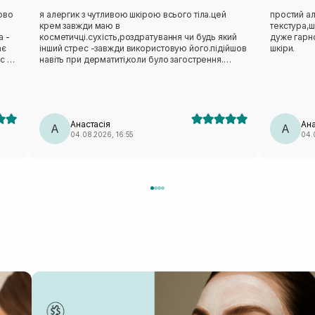
ово
я алергик з чутливою шкірою всього тіла.цей
простий ал
крем завжди маю в
текстура,ш
а -
косметичці.сухість,роздратування чи будь який
дуже гарн
ає
інший стрес -завжди використовую його.підійшов
шкіри.
с -
навіть при дерматиті,коли було загострення.
н,
люблю його.взимку маю міні завжди в сумочці.
а,
же
Анастасія
Ана
теж
А
А
04.08.2026, 16:55
04.