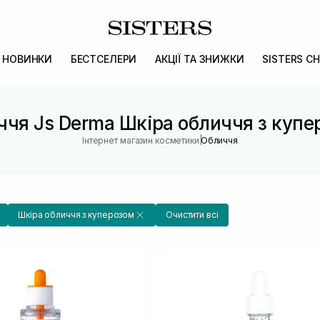
НОВИНКИ
БЕСТСЕЛЕРИ
АКЦІЇ ТА ЗНИЖКИ
SISTERS CH
ччя Js Derma Шкіра обличчя з купе
|
Інтернет магазин косметики
Обличчя
Шкіра обличчя з куперозом
Очистити всі