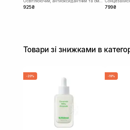
Освітлюючий, антиоксидантний та омолоджуючий набір
Сонцезахисн
925₴
799₴
Товари зі знижками в катего
-20%
-19%