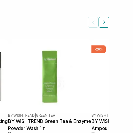
-20%
BY WISHTREND
|
GREEN TEA
BY WISHTREND
cing
BY WISHTREND Green Tea & Enzyme
BY WISHTREND Ce
Powder Wash 1 г
Ampoule 30 мл