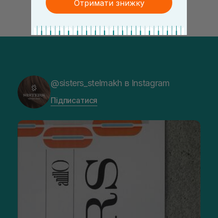
Отримати знижку
@sisters_stelmakh в Instagram
Підписатися