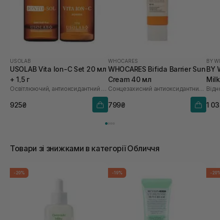
USOLAB
WHOCARES
BY W
USOLAB Vita Ion-C Set 20 мл
WHOCARES Bifida Barrier Sun
BY 
+ 1,5 г
Cream 40 мл
Mil
Освітлюючий, антиоксидантний та омолоджуючий набір
Сонцезахисний антиоксидантний крем
925₴
799₴
1 0
Товари зі знижками в категорії Обличчя
-20%
-19%
-20