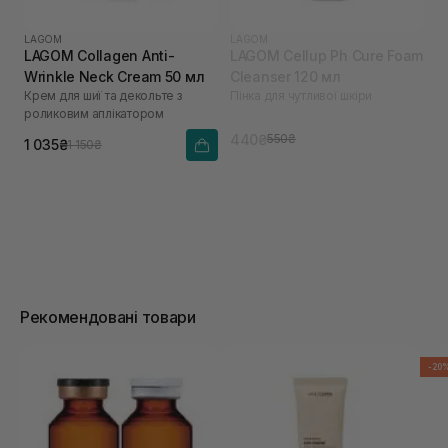
LAGOM
LAGOM
LAGOM Collagen Anti-
LAGOM Cellup Ph Cure Foam
Wrinkle Neck Cream 50 мл
Cleanser 120 мл
Крем для шиї та декольте з
Пінка для чутливої шкіри
роликовим аплікатором
440₴
550₴
1 035₴
1 150₴
Рекомендовані товари
-20