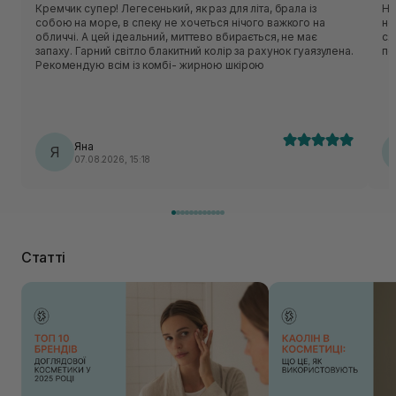
Кремчик супер! Легесенький, як раз для літа, брала із
Не
собою на море, в спеку не хочеться нічого важкого на
не
обличчі. А цей ідеальний, миттево вбирається, не має
ся
запаху. Гарний світло блакитний колір за рахунок гуаязулена.
по
Рекомендую всім із комбі- жирною шкірою
Яна
Я
07.08.2026, 15:18
Статті