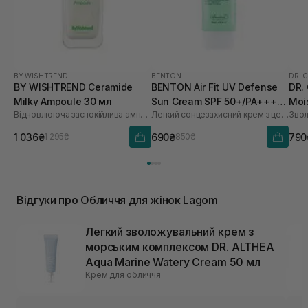
BY WISHTREND
BENTON
DR. 
BY WISHTREND Ceramide
BENTON Air Fit UV Defense
DR.
Milky Ampoule 30 мл
Sun Cream SPF 50+/PA++++
Moi
Відновлююча заспокійлива ампула для обличчя
Легкий сонцезахисний крем з центелою
50 мл
мл
1 036₴
690₴
790
1 295₴
850₴
Відгуки про Обличчя для жінок Lagom
Легкий зволожувальний крем з
морським комплексом DR. ALTHEA
Aqua Marine Watery Cream 50 мл
Крем для обличчя