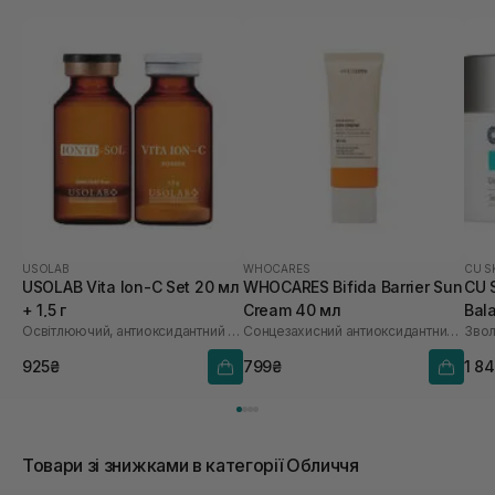
USOLAB
WHOCARES
CU S
USOLAB Vita Ion-C Set 20 мл
WHOCARES Bifida Barrier Sun
CU 
+ 1,5 г
Cream 40 мл
Bal
Освітлюючий, антиоксидантний та омолоджуючий набір
Сонцезахисний антиоксидантний крем
Звол
925₴
799₴
1 8
Товари зі знижками в категорії Обличчя