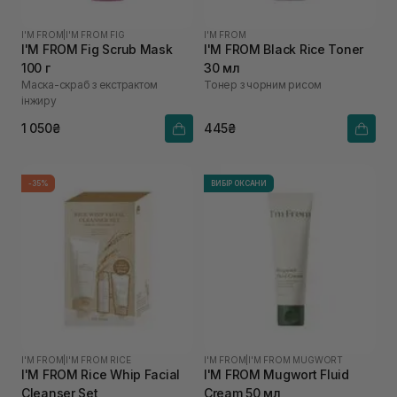
I'M FROM
|
I'M FROM FIG
I'M FROM
I'M FROM Fig Scrub Mask
I'M FROM Black Rice Toner
100 г
30 мл
Маска-скраб з екстрактом
Тонер з чорним рисом
інжиру
1 050₴
445₴
-35%
ВИБІР ОКСАНИ
I'M FROM
|
I'M FROM RICE
I'M FROM
|
I'M FROM MUGWORT
I'M FROM Rice Whip Facial
I'M FROM Mugwort Fluid
Cleanser Set
Cream 50 мл