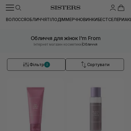
ВОЛОССЯ
ОБЛИЧЧЯ
ТІЛО
ДІМ
МЕРЧ
НОВИНКИ
БЕСТСЕЛЕРИ
АК
Обличчя для жінок I'm From
|
Інтернет магазин косметики
Обличчя
Фільтр
Сортувати
2