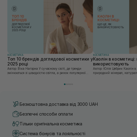
КОСМЕТИКА
КОСМЕТИКА
Топ 10 брендів доглядової косметики у
Каолін в косметиці: 
2025 році
використовують
Автор: Віка Нагорна У сучасному світі, де тренди
Автор: Юлія Цебрик Каолін в косметології – це
змінюються зі швидкістю світла, а ринок популярної
природний мінерал, натураль
косметики переповнений новими пропозиціями, вибір
безліч переваг для шкіри обл
засобу для себе стає справжнім викликом. 2025 р...
завдяки великій кількості ко
Безкоштовна доставка від 3000 UAH
Безпечні способи оплати
Тільки оригінальна косметика
Система бонусів та лояльності