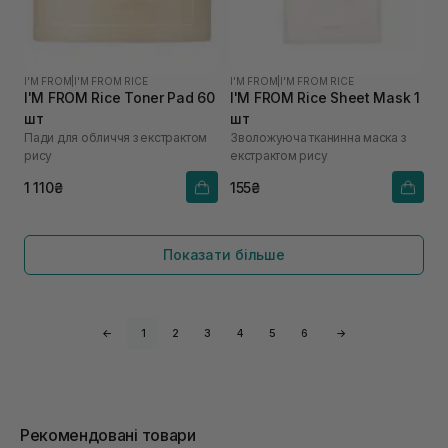
I'M FROM
|
I'M FROM RICE
I'M FROM
|
I'M FROM RICE
I'M FROM Rice Toner Pad 60
I'M FROM Rice Sheet Mask 1
шт
шт
Пади для обличчя з екстрактом
Зволожуюча тканинна маска з
рису
екстрактом рису
1 110₴
155₴
Показати більше
←
1
2
3
4
5
6
→
Рекомендовані товари