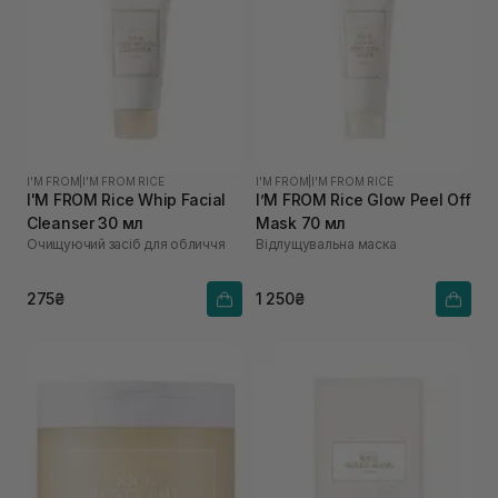
I'M FROM
|
I'M FROM RICE
I'M FROM
|
I'M FROM RICE
I'M FROM Rice Whip Facial
I’M FROM Rice Glow Peel Off
Cleanser 30 мл
Mask 70 мл
Очищуючий засіб для обличчя
Відлущувальна маска
275₴
1 250₴