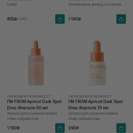
Набір
Легкий крем-флюїд з полином
855₴
1 190₴
1 315₴
I'M FROM
|
I'M FROM APRICOT
I'M FROM
|
I'M FROM APRICOT
I'M FROM Apricot Dark Spot
I'M FROM Apricot Dark Spot
Drop Ampoule 50 мл
Drop Ampoule 10 мл
Ампула для усунення темних
Ампула для усунення темних
плям з абрикосом
плям з абрикосом
1 190₴
390₴