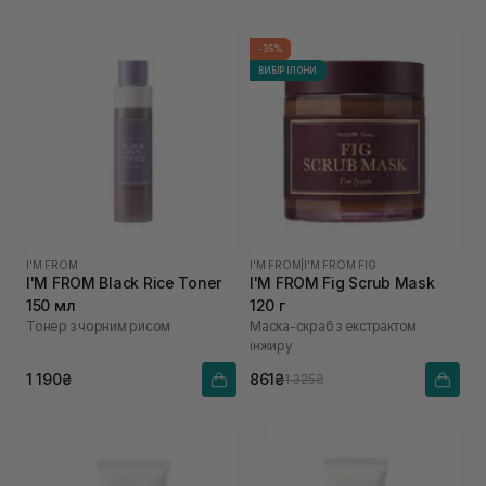
-35%
ВИБІР ІЛОНИ
I'M FROM
I'M FROM
|
I'M FROM FIG
I'M FROM Black Rice Toner
I'M FROM Fig Scrub Mask
150 мл
120 г
Тонер з чорним рисом
Маска-скраб з екстрактом
інжиру
1 190₴
861₴
1 325₴