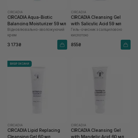
CIRCADIA
CIRCADIA
CIRCADIA Aqua-Biotic
CIRCADIA Cleansing Gel
Balancing Moisturizer 59 мл
with Salicylic Acid 59 мл
Відновлювально-зволожуючий
Гель-очисник з саліциловою
крем
кислотою
3 173₴
855₴
ВИБІР ОКСАНИ
CIRCADIA
CIRCADIA
CIRCADIA Lipid Replacing
CIRCADIA Cleansing Gel
Cleansing Gel 60 мл
with Mandelic Acid 60 мл