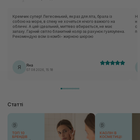
Кремчик супер! Легесенький, як раз для літа, брала із
Не
собою на море, в спеку не хочеться нічого важкого на
не
обличчі. А цей ідеальний, миттево вбирається, не має
ся
запаху. Гарний світло блакитний колір за рахунок гуаязулена.
по
Рекомендую всім із комбі- жирною шкірою
Яна
Я
07.08.2026, 15:18
Статті