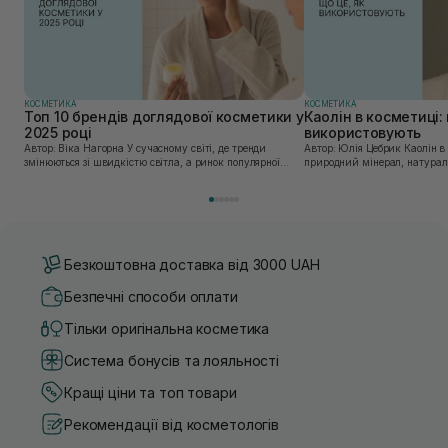
КОСМЕТИКА
КОСМЕТИКА
Топ 10 брендів доглядової косметики у
Каолін в косметиці: 
2025 році
використовують
Автор: Віка Нагорна У сучасному світі, де тренди
Автор: Юлія Цебрик Каолін в косметології – це
змінюються зі швидкістю світла, а ринок популярної
природний мінерал, натураль
косметики переповнений новими пропозиціями, вибір
безліч переваг для шкіри обл
засобу для себе стає справжнім викликом. 2025 р...
завдяки великій кількості ко
Безкоштовна доставка від 3000 UAH
Безпечні способи оплати
Тільки оригінальна косметика
Система бонусів та лояльності
Кращі ціни та топ товари
Рекомендації від косметологів