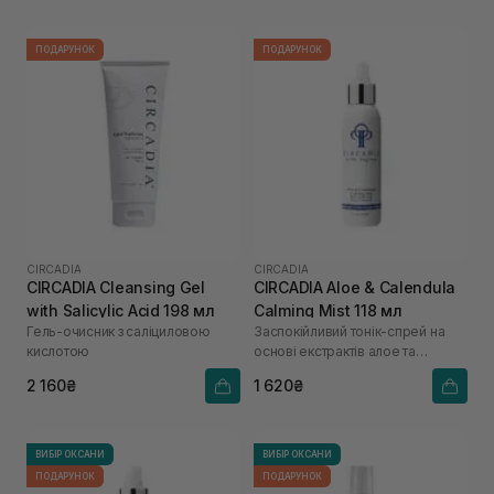
ПОДАРУНОК
ПОДАРУНОК
CIRCADIA
CIRCADIA
CIRCADIA Cleansing Gel
CIRCADIA Aloe & Calendula
with Salicylic Acid 198 мл
Calming Mist 118 мл
Гель-очисник з саліциловою
Заспокійливий тонік-спрей на
кислотою
основі екстрактів алое та
календули
2 160₴
1 620₴
ВИБІР ОКСАНИ
ВИБІР ОКСАНИ
ПОДАРУНОК
ПОДАРУНОК