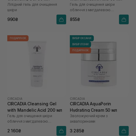
Ліпідний гель для очищення
Гель для очищення шкіри
шкіри
обличчя з мигдалевою
кислотою
990₴
855₴
ПОДАРУНОК
ВИБІР ОКСАНИ
ВИБІР ІЛОНИ
ПОДАРУНОК
CIRCADIA
CIRCADIA
CIRCADIA Cleansing Gel
CIRCADIA AquaPorin
with Mandelic Acid 200 мл
Hydrating Cream 50 мл
Гель для очищення шкіри
Зволожуючий крем з
обличчя з мигдалевою
аквапоринами
кислотою
2 160₴
3 285₴