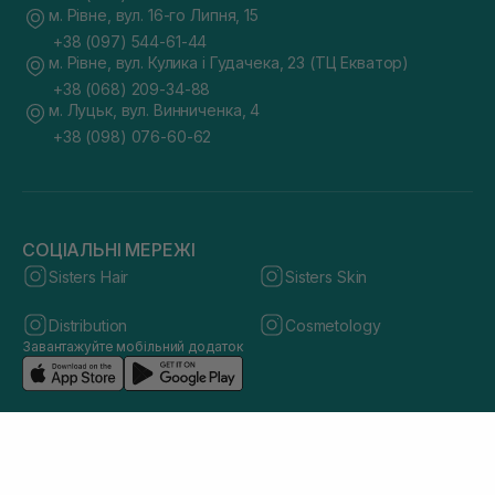
м. Рівне, вул. 16-го Липня, 15
+38 (097) 544-61-44
м. Рівне, вул. Кулика і Гудачека, 23 (ТЦ Екватор)
+38 (068) 209-34-88
м. Луцьк, вул. Винниченка, 4
+38 (098) 076-60-62
СОЦІАЛЬНІ МЕРЕЖІ
Sisters Hair
Sisters Skin
Distribution
Cosmetology
Завантажуйте мобільний додаток
© 2026 sisters.co.ua. Всі права захищено