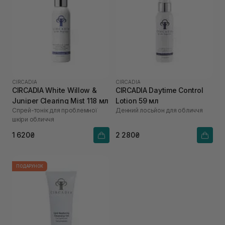
CIRCADIA
CIRCADIA
CIRCADIA White Willow &
CIRCADIA Daytime Control
Juniper Clearing Mist 118 мл
Lotion 59 мл
Спрей-тонік для проблемної
Денний лосьйон для обличчя
шкіри обличчя
1 620₴
2 280₴
ПОДАРУНОК