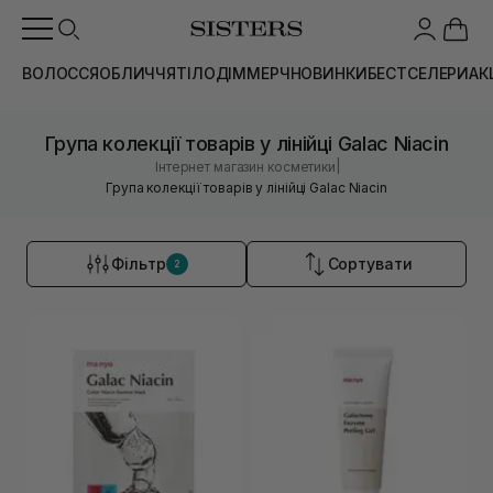
ВОЛОССЯ
ОБЛИЧЧЯ
ТІЛО
ДІМ
МЕРЧ
НОВИНКИ
БЕСТСЕЛЕРИ
АК
Група колекції товарів у лінійці Galac Niacin
|
Інтернет магазин косметики
Група колекції товарів у лінійці Galac Niacin
Фільтр
Сортувати
2