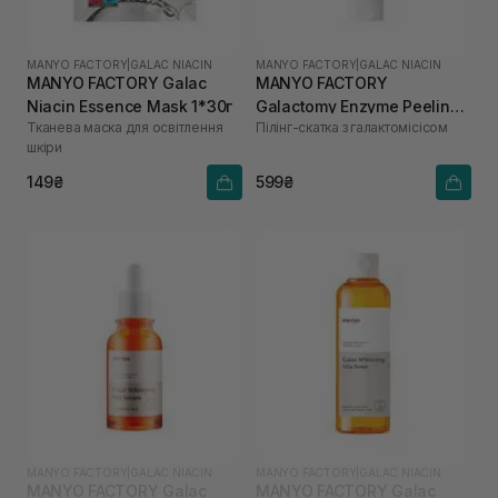
MANYO FACTORY
|
GALAC NIACIN
MANYO FACTORY
|
GALAC NIACIN
MANYO FACTORY Galac
MANYO FACTORY
Niacin Essence Mask 1*30г
Galactomy Enzyme Peeling
Тканева маска для освітлення
Пілінг-скатка з галактомісісом
Gel 75 мл
шкіри
149₴
599₴
MANYO FACTORY
|
GALAC NIACIN
MANYO FACTORY
|
GALAC NIACIN
MANYO FACTORY Galac
MANYO FACTORY Galac