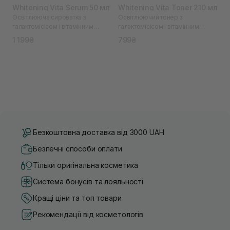
Whitening Vita Serum 50 мл
Whitening Vita Toner 210 мл
Освітлююча сироватка з
Освітлюючий тонер з
галактомісісом і вітамінним
галактомісісом і вітамінним
комплексом
комплексом
1 199₴
799₴
Безкоштовна доставка від 3000 UAH
Безпечні способи оплати
Тільки оригінальна косметика
Система бонусів та лояльності
Кращі ціни та топ товари
Рекомендації від косметологів