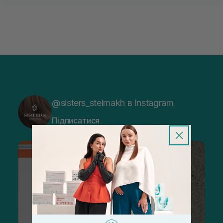
@sisters_stelmakh в Instagram
Підписатися