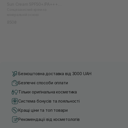
Sun Cream SPF50+/PA++++
Сонцезахисний крем на
50 мл
мінеральній основі
850₴
Безкоштовна доставка від 3000 UAH
Безпечні способи оплати
Тільки оригінальна косметика
Система бонусів та лояльності
Кращі ціни та топ товари
Рекомендації від косметологів