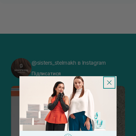
@sisters_stelmakh в Instagram
Підписатися