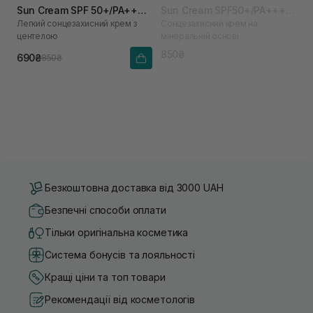
Sun Cream SPF 50+/PA++++
Sun Cream SPF50+/PA++++
Легкий сонцезахисний крем з
Сонцезахисний крем на
50 мл
50 мл
центелою
мінеральній основі
850₴
690₴
850₴
Безкоштовна доставка від 3000 UAH
Безпечні способи оплати
Тільки оригінальна косметика
Система бонусів та лояльності
Кращі ціни та топ товари
Рекомендації від косметологів