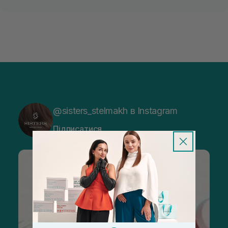
@sisters_stelmakh в Instagram
Підписатися