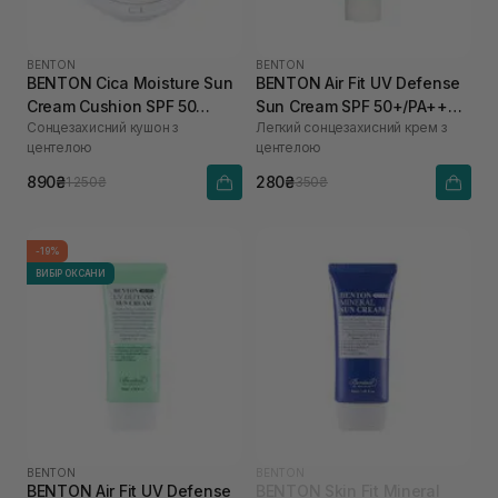
BENTON
BENTON
BENTON Cica Moisture Sun
BENTON Air Fit UV Defense
Cream Cushion SPF 50
Sun Cream SPF 50+/PA++++
Сонцезахисний кушон з
Легкий сонцезахисний крем з
PA++++ 15 г
12 мл
центелою
центелою
890₴
280₴
1 250₴
350₴
-19%
ВИБІР ОКСАНИ
BENTON
BENTON
BENTON Air Fit UV Defense
BENTON Skin Fit Mineral