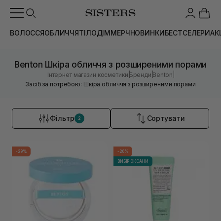
ВОЛОССЯ
ОБЛИЧЧЯ
ТІЛО
ДІМ
МЕРЧ
НОВИНКИ
БЕСТСЕЛЕРИ
АК
Benton Шкіра обличчя з розширеними порами
|
|
|
Інтернет магазин косметики
Бренди
Benton
Засіб за потребою: Шкіра обличчя з розширеними порами
Фільтр
Сортувати
2
-29%
-20%
ВИБІР ОКСАНИ