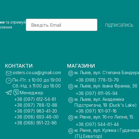
Email
ини
та отримуй
підписатись
влення
КОНТАКТИ
МАГАЗИНИ
sisters.co.ua@gmail.com
м. Львів, вул. Степана Бандер
Пн.-Пт. з 10:00 до 19:00
+38 (098) 778-13-79
Сб.-Нд. з 11:00 до 18:00
м. Львів, вул. Івана Франка, 36
Менеджер
+38 (097) 611-95-94
+38 (097) 612-54-81
м. Львів, вул. Академіка
+38 (097) 788-12-88
Підстригача, 1В (Duck's Lake)
+38 (097) 983-41-20
+38 (097) 101-97-16
+38 (068) 693-46-00
м. Рівне, вул. 16-го Липня, 15
+38 (068) 951-22-86
+38 (097) 544-61-44
м. Рівне, вул. Кулика і Гудачека
(ТЦ Екватор)