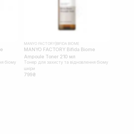
MANYO FACTORY
|
BIFIDA BIOME
me
MANYO FACTORY Bifida Biome
Ampoule Toner 210 мл
ня біому
Тонер для захисту та відновлення біому
шкіри
799₴