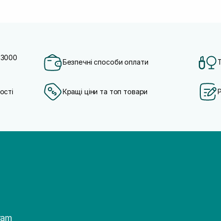
 3000
Безпечні способи оплати
ості
Кращі ціни та топ товари
ram