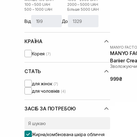
100 – 500 UAH
2000 – 5000 UAH
500 – 1000 UAH
Більше 5000 UAH
Від
До
КРАЇНА
MANYO FACTO
MANYO FAC
Корея
(7)
Bariier Cre
Зволожуючий
СТАТЬ
999₴
для жінок
(7)
для чоловіків
(4)
ЗАСІБ ЗА ПОТРЕБОЮ
Жирна/комбінована шкіра обличчя