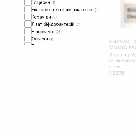
Гліцерин
(1)
Екстракт центелли азіатської
(1)
Кераміди
(5)
Лізат біфідобактерій
(7)
Ніацинамід
(2)
Олія сої
(1)
MANYO FACTO
Пантенол
(3)
MANYO FAC
Пептиди
(1)
Sleeping M
Нічна маска 
Пребіотики
(1)
шкіри
Пробіотики
(3)
1 329₴