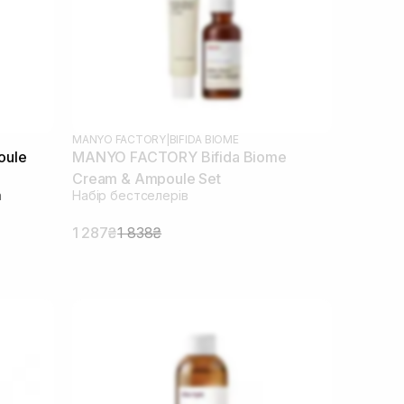
MANYO FACTORY
|
BIFIDA BIOME
oule
MANYO FACTORY Bifida Biome
Cream & Ampoule Set
а
Набір бестселерів
1 287₴
1 838₴