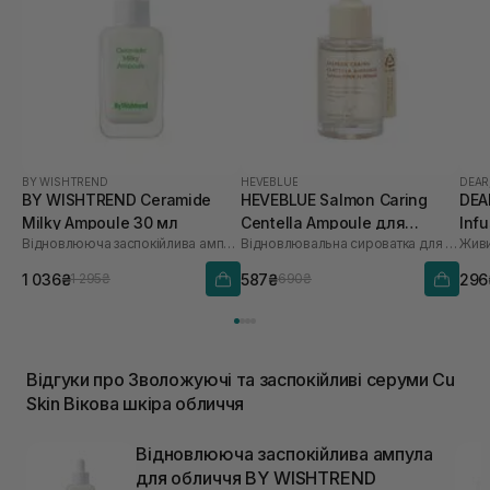
BY WISHTREND
HEVEBLUE
DEAR
BY WISHTREND Ceramide
HEVEBLUE Salmon Caring
DEA
Milky Ampoule 30 мл
Centella Ampoule для
Inf
Відновлююча заспокійлива ампула для обличчя
Відновлювальна сироватка для обличчя
Живи
зволоження та зміцнення
бар'єру 30 мл
1 036₴
587₴
296
1 295₴
690₴
Відгуки про Зволожуючі та заспокійливі серуми Cu
Skin Вікова шкіра обличчя
Відновлююча заспокійлива ампула
для обличчя BY WISHTREND