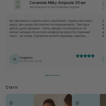
Ceramide Milky Ampoule 30 мл
Зволожуючі та заспокійливі серуми
Ця сироватка є одною з моїх улюблених. Чудово зволожує
Ду
шкіру, при цьому абсолютно не перевантажує. Текстура
шк
дійсно дуже приємна - легка, швидко поглинається, не
зм
липне і залишає після себе комфортне відчуття. Окремий
шв
плюс - це склад. Сироватка містить кераміди, сквалан,
Ви
пантенол, центелу, пептиди. Вони класно відновлюють
ви
захисний бар’єр шкіри, заспокоюють шкіру і утримують
кл
вологу. Шкода, що цю версію знімають з виробництва, але
пр
вже чекаю на оновлену формулу, по опису вона теж мала
ві
би підійти моїй шкірі🥹
ва
Андріяна
А
04.08.2026, 20:30
Статті