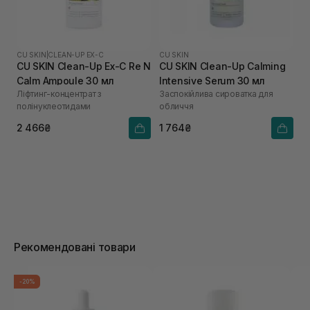
CU SKIN
|
CLEAN-UP EX-C
CU SKIN
CU SKIN Clean-Up Ex-C Re N
CU SKIN Clean-Up Calming
Calm Ampoule 30 мл
Intensive Serum 30 мл
Ліфтинг-концентрат з
Заспокійлива сироватка для
полінуклеотидами
обличчя
2 466₴
1 764₴
Рекомендовані товари
-20%