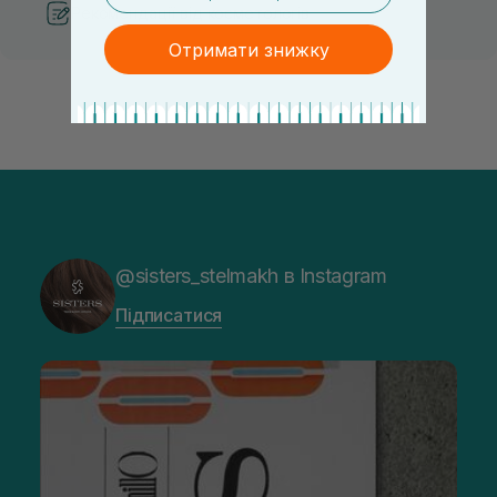
Рекомендації від косметологів
Отримати знижку
@sisters_stelmakh в Instagram
Підписатися