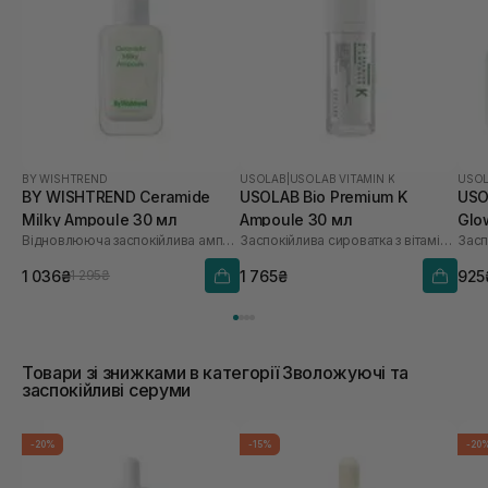
BY WISHTREND
USOLAB
|
USOLAB VITAMIN K
USO
BY WISHTREND Ceramide
USOLAB Bio Premium K
USO
Milky Ampoule 30 мл
Ampoule 30 мл
Glo
Відновлююча заспокійлива ампула для обличчя
Заспокійлива сироватка з вітаміном K
1 036₴
1 765₴
925
1 295₴
Товари зі знижками в категорії Зволожуючі та
заспокійливі серуми
-20%
-15%
-20