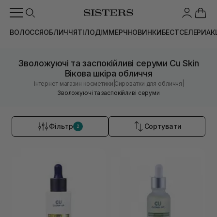
ВОЛОССЯ
ОБЛИЧЧЯ
ТІЛО
ДІМ
МЕРЧ
НОВИНКИ
БЕСТСЕЛЕРИ
АК
Зволожуючі та заспокійливі серуми Cu Skin
Вікова шкіра обличчя
|
|
Інтернет магазин косметики
Сироватки для обличчя
Зволожуючі та заспокійливі серуми
Фільтр
Сортувати
2