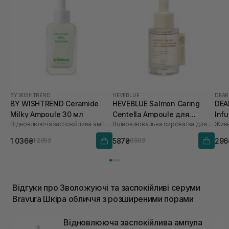
BY WISHTREND
HEVEBLUE
DEAR
BY WISHTREND Ceramide
HEVEBLUE Salmon Caring
DEA
Milky Ampoule 30 мл
Centella Ampoule для
Inf
Відновлююча заспокійлива ампула для обличчя
Відновлювальна сироватка для обличчя
Живи
зволоження та зміцнення
бар'єру 30 мл
1 036₴
587₴
296
1 295₴
690₴
Відгуки про Зволожуючі та заспокійливі серуми
Bravura Шкіра обличчя з розширеними порами
Відновлююча заспокійлива ампула