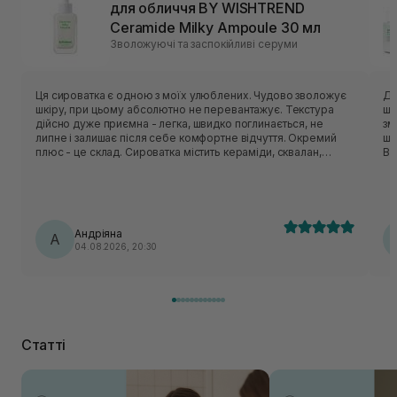
для обличчя BY WISHTREND
Ceramide Milky Ampoule 30 мл
Зволожуючі та заспокійливі серуми
Ця сироватка є одною з моїх улюблених. Чудово зволожує
Ду
шкіру, при цьому абсолютно не перевантажує. Текстура
шк
дійсно дуже приємна - легка, швидко поглинається, не
зм
липне і залишає після себе комфортне відчуття. Окремий
шв
плюс - це склад. Сироватка містить кераміди, сквалан,
Ви
пантенол, центелу, пептиди. Вони класно відновлюють
ви
захисний бар’єр шкіри, заспокоюють шкіру і утримують
кл
вологу. Шкода, що цю версію знімають з виробництва, але
пр
вже чекаю на оновлену формулу, по опису вона теж мала
ві
би підійти моїй шкірі🥹
ва
Андріяна
А
04.08.2026, 20:30
Статті