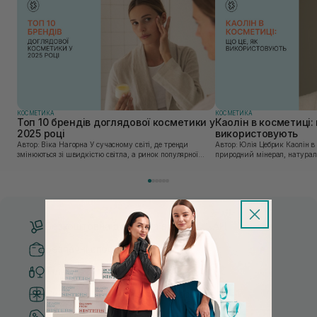
КОСМЕТИКА
КОСМЕТИКА
Топ 10 брендів доглядової косметики у
Каолін в косметиці: 
2025 році
використовують
Автор: Віка Нагорна У сучасному світі, де тренди
Автор: Юлія Цебрик Каолін в косметології – це
змінюються зі швидкістю світла, а ринок популярної
природний мінерал, натураль
косметики переповнений новими пропозиціями, вибір
безліч переваг для шкіри обл
засобу для себе стає справжнім викликом. 2025 р...
завдяки великій кількості ко
Безкоштовна доставка від 3000 UAH
Безпечні способи оплати
Тільки оригінальна косметика
Система бонусів та лояльності
Кращі ціни та топ товари