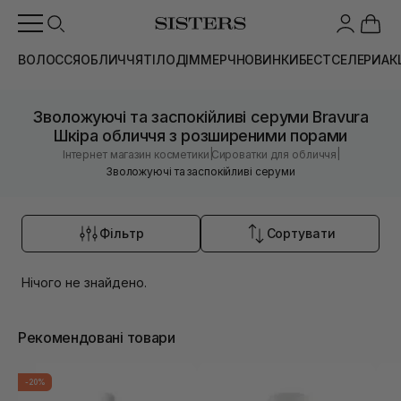
ВОЛОССЯ
ОБЛИЧЧЯ
ТІЛО
ДІМ
МЕРЧ
НОВИНКИ
БЕСТСЕЛЕРИ
АК
Зволожуючі та заспокійливі серуми Bravura
Шкіра обличчя з розширеними порами
|
|
Інтернет магазин косметики
Сироватки для обличчя
Зволожуючі та заспокійливі серуми
Фільтр
Сортувати
Нічого не знайдено.
Рекомендовані товари
-20%