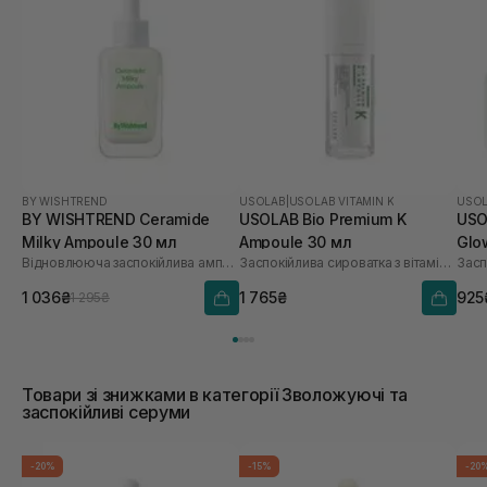
BY WISHTREND
USOLAB
|
USOLAB VITAMIN K
USO
BY WISHTREND Ceramide
USOLAB Bio Premium K
USO
Milky Ampoule 30 мл
Ampoule 30 мл
Glo
Відновлююча заспокійлива ампула для обличчя
Заспокійлива сироватка з вітаміном K
1 036₴
1 765₴
925
1 295₴
Товари зі знижками в категорії Зволожуючі та
заспокійливі серуми
-20%
-15%
-20