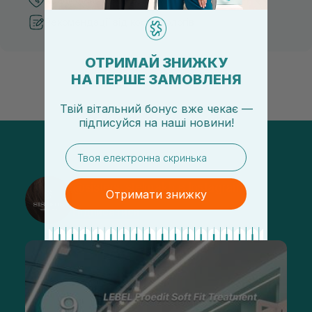
Рекомендації від косметологів
ОТРИМАЙ ЗНИЖКУ
НА ПЕРШЕ ЗАМОВЛЕНЯ
Твій вітальний бонус вже чекає —
підписуйся
на
наші новини!
email
@sisters_stelmakh в Instagram
Отримати знижку
Підписатися