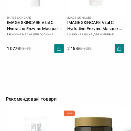
IMAGE SKINCARE
IMAGE SKINCARE
IMAGE SKINCARE Vital C
IMAGE SKINCARE Vital C
Hydrating Enzyme Masque 28
Hydrating Enzyme Masque 57
Ензимна маска для обличчя
Ензимна маска для обличчя
г
г
1 077₴
2 154₴
1 346₴
2 692₴
Рекомендовані товари
-35%