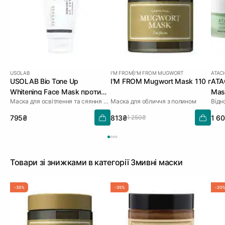
USOLAB
I'M FROM
|
I'M FROM MUGWORT
ATAC
USOLAB Bio Tone Up
I'M FROM Mugwort Mask 110 г
ATAC
Whitening Face Mask проти
Mas
Маска для освітлення та сяяння шкіри обличчя
Маска для обличчя з полином
Відн
тьмяності та нерівного тону
50 мл
795₴
813₴
1 6
1 250₴
Товари зі знижками в категорії Змивні маски
-35%
-35%
-20