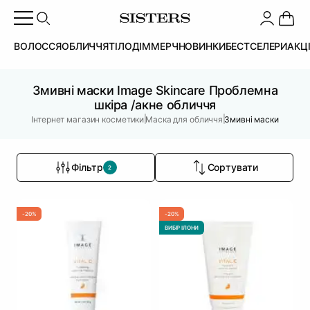
ВОЛОССЯ
ОБЛИЧЧЯ
ТІЛО
ДІМ
МЕРЧ
НОВИНКИ
БЕСТСЕЛЕРИ
АКЦ
Змивні маски Image Skincare Проблемна
шкіра /акне обличчя
|
|
Інтернет магазин косметики
Маска для обличчя
Змивні маски
Фільтр
Сортувати
2
-20%
-20%
ВИБІР ІЛОНИ