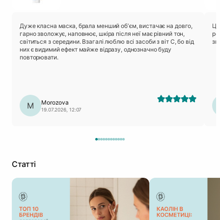
Дуже класна маска, брала менший обʼєм, вистачає на довго,
Це
гарно зволожує, наповнює, шкіра після неї має рівний тон,
ре
світиться з середини. Взагалі люблю всі засоби з віт С, бо від
зв
них є видимий ефект майже відразу, однозначно буду
повторювати.
Morozova
M
19.07.2026, 12:07
Статті