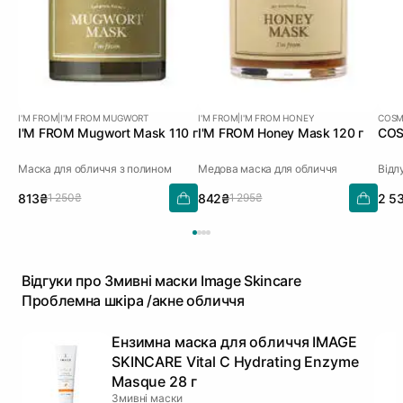
I'M FROM
|
I'M FROM MUGWORT
I'M FROM
|
I'M FROM HONEY
COSM
I'M FROM Mugwort Mask 110 г
I'M FROM Honey Mask 120 г
COS
Маска для обличчя з полином
Медова маска для обличчя
813₴
842₴
2 5
1 250₴
1 295₴
Відгуки про Змивні маски Image Skincare
Проблемна шкіра /акне обличчя
Ензимна маска для обличчя IMAGE
SKINCARE Vital C Hydrating Enzyme
Masque 28 г
Змивні маски