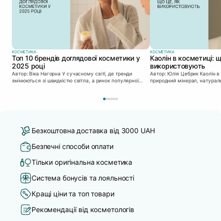
КОСМЕТИКА
КОСМЕТИКА
Топ 10 брендів доглядової косметики у
Каолін в косметиці: щ
2025 році
використовують
Автор: Віка Нагорна У сучасному світі, де тренди
Автор: Юлія Цебрик Каолін в косметології – це
змінюються зі швидкістю світла, а ринок популярної
природний мінерал, натураль
косметики переповнений новими пропозиціями, вибір
безліч переваг для шкіри обл
засобу для себе стає справжнім викликом. 2025 р...
завдяки великій кількості кор
Безкоштовна доставка від 3000 UAH
Безпечні способи оплати
Тільки оригінальна косметика
Система бонусів та лояльності
Кращі ціни та топ товари
Рекомендації від косметологів