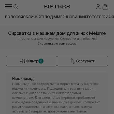
ВОЛОССЯ
ОБЛИЧЧЯ
ТІЛО
ДІМ
МЕРЧ
НОВИНКИ
БЕСТСЕЛЕРИ
АК
Сироватка з ніацинамідом для жінок Melume
|
|
Інтернет магазин косметики
Сироватки для обличчя
Сироватка з ніацинамідом
Фільтр
Сортувати
2
Ніацинамід
Ніацинамід – це водорозчинна форма вітаміну B3, також
відома як нікотинамід. Підходить для всіх типів шкіри,
оскільки є універсальним та багатозадачним
компонентом. Для схильної до жирності, проблемної
шкіри вдале поєднання ніацинаміду з цинком. Компонент
регулює вироблення шкірного сала, а також знижує
активність бактерій, які провокують акне. Знімає