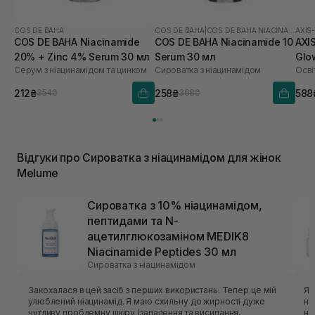
COS DE BAHA
COS DE BAHA
|
COS DE BAHA NIACINAMIDE
AXIS
COS DE BAHA Niacinamide
COS DE BAHA Niacinamide 10
AXIS
20% + Zinc 4% Serum 30 мл
Serum 30 мл
Glo
Серум з ніацинамідом та цинком
Сироватка з ніацинамідом
212₴
258₴
588
354₴
368₴
Відгуки про Сироватка з ніацинамідом для жінок
Melume
Сироватка з 10% ніацинамідом,
пептидами та N-
ацетилглюкозаміном MEDIK8
Niacinamide Peptides 30 мл
Сироватка з ніацинамідом
Закохалася в цей засіб з перших використань. Тепер це мій
Я 
улюблений ніацинамід. Я маю схильну до жирності дуже
нь
чутливу проблемну шкіру (запалення та висипання,
не