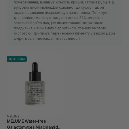
почервоніння, зменшує кількість прищів, загоює рубці від
вугрової висипки.\n\nДля схильної до сухості шкіри
вдале поєднання ніацинаміду з пантенолом. Понижує
трансепідермальну втрату вологи на 24%, зміцнює
захисний барʼєр.\n\nДля пігментованої шкіри вдале
поєднання ніацинаміду з арбутином, транексамовою
кислотою. Пригнічує перенесення пігменту у верхні шари
шкіри, має антиоксидантні властивості.
ВИБІР ІЛОНИ
MELUME
MELUME Water-free
Galactomyces Niacinamide