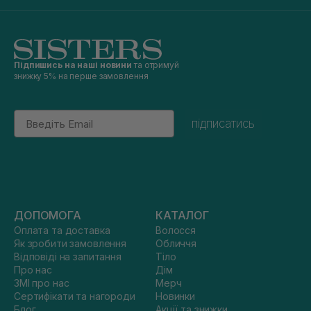
Підпишись на наші новини
та отримуй
знижку 5% на перше замовлення
Email
підписатись
ДОПОМОГА
КАТАЛОГ
Оплата та доставка
Волосся
Як зробити замовлення
Обличчя
Відповіді на запитання
Тіло
Про нас
Дім
ЗМІ про нас
Мерч
Сертифікати та нагороди
Новинки
Блог
Акції та знижки