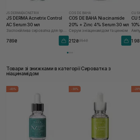
JS DERMA
|
ACNETRIX
COS DE BAHA
CU S
JS DERMA Acnetrix Control
COS DE BAHA Niacinamide
CU S
AC Serum 30 мл
20% + Zinc 4% Serum 30 мл
10%
Заспокійлива сироватка для проблемної шкіри
Серум з ніацинамідом та цинком
мл
789₴
212₴
1 9
354₴
Товари зі знижками в категорії Сироватка з
ніацинамідом
-40%
-30%
-20