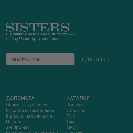
Підпишись на наші новини
та отримуй
знижку 5% на перше замовлення
Email
підписатись
ДОПОМОГА
КАТАЛОГ
Оплата та доставка
Волосся
Як зробити замовлення
Обличчя
Відповіді на запитання
Тіло
Про нас
Дім
ЗМІ про нас
Мерч
Сертифікати та нагороди
Новинки