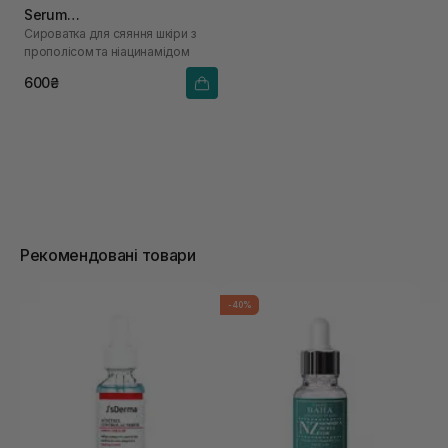
Serum
Сироватка для сяяння шкіри з
Propolis+Niacinamide 30 мл
прополісом та ніацинамідом
600₴
Рекомендовані товари
-40%