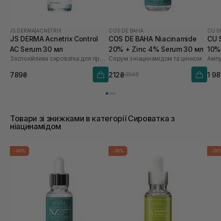
JS DERMA
|
ACNETRIX
COS DE BAHA
CU S
JS DERMA Acnetrix Control
COS DE BAHA Niacinamide
CU S
AC Serum 30 мл
20% + Zinc 4% Serum 30 мл
10%
Заспокійлива сироватка для проблемної шкіри
Серум з ніацинамідом та цинком
мл
789₴
212₴
1 9
354₴
Товари зі знижками в категорії Сироватка з
ніацинамідом
-40%
-30%
-20