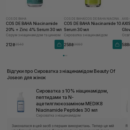
COS DE BAHA
COS DE BAHA
|
COS DE BAHA NIACINAMIDE
AXIS
COS DE BAHA Niacinamide
COS DE BAHA Niacinamide 10
AXIS
20% + Zinc 4% Serum 30 мл
Serum 30 мл
Glo
Серум з ніацинамідом та цинком
Сироватка з ніацинамідом
212₴
258₴
588
354₴
368₴
Відгуки про Сироватка з ніацинамідом Beauty Of
Joseon для жінок
Сироватка з 10% ніацинамідом,
пептидами та N-
ацетилглюкозаміном MEDIK8
Niacinamide Peptides 30 мл
Сироватка з ніацинамідом
Закохалася в цей засіб з перших використань. Тепер це мій
Я 