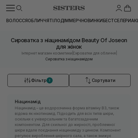
ВОЛОССЯ
ОБЛИЧЧЯ
ТІЛО
ДІМ
МЕРЧ
НОВИНКИ
БЕСТСЕЛЕРИ
АК
Сироватка з ніацинамідом Beauty Of Joseon
для жінок
|
|
Інтернет магазин косметики
Сироватки для обличчя
Сироватка з ніацинамідом
Фільтр
Сортувати
2
Ніацинамід
Ніацинамід – це водорозчинна форма вітаміну B3, також
відома як нікотинамід. Підходить для всіх типів шкіри,
оскільки є універсальним та багатозадачним
компонентом. Для схильної до жирності, проблемної
шкіри вдале поєднання ніацинаміду з цинком. Компонент
регулює вироблення шкірного сала, а також знижує