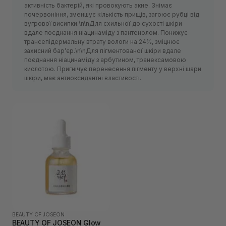
активність бактерій, які провокують акне. Знімає
почервоніння, зменшує кількість прищів, загоює рубці від
вугрової висипки.\n\nДля схильної до сухості шкіри
вдале поєднання ніацинаміду з пантенолом. Понижує
трансепідермальну втрату вологи на 24%, зміцнює
захисний барʼєр.\n\nДля пігментованої шкіри вдале
поєднання ніацинаміду з арбутином, транексамовою
кислотою. Пригнічує перенесення пігменту у верхні шари
шкіри, має антиоксидантні властивості.
BEAUTY OF JOSEON
BEAUTY OF JOSEON Glow