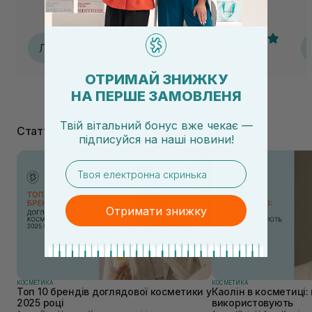
оч
ус
Людмила
Л
06.08.2026, 23:32
ОТРИМАЙ ЗНИЖКУ
НА ПЕРШЕ ЗАМОВЛЕНЯ
Твій вітальний бонус вже чекає —
Статті
підписуйся
на
наші новини!
email
Отримати знижку
КОСМЕТИКА
КОСМЕТИКА
Топ 10 брендів доглядової косметики у
Каолін в косметиці: 
2025 році
використовують