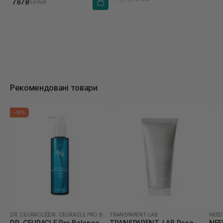
787₴
1 210₴
Рекомендовані товари
-35%
DR. CEURACLE
|
DR. CEURACLE PRO BALANCE
TRANSPARENT-LAB
NEED
DR. CEURACLE Pro Balance
TRANSPARENT-LAB Rose
NEE