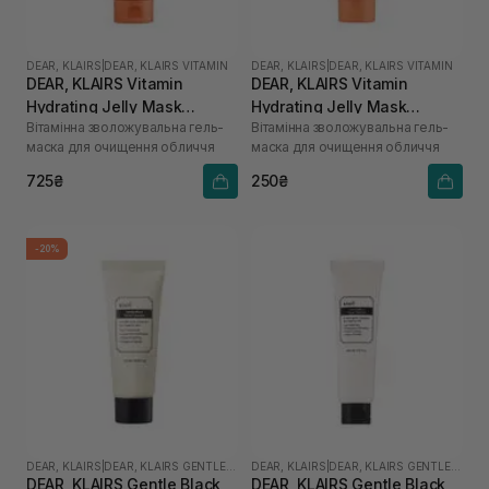
DEAR, KLAIRS
|
DEAR, KLAIRS VITAMIN
DEAR, KLAIRS
|
DEAR, KLAIRS VITAMIN
DEAR, KLAIRS Vitamin
DEAR, KLAIRS Vitamin
Hydrating Jelly Mask
Hydrating Jelly Mask
Вітамінна зволожувальна гель-
Вітамінна зволожувальна гель-
Cleanser 150 мл
Cleanser 20 мл
маска для очищення обличчя
маска для очищення обличчя
725₴
250₴
-20%
DEAR, KLAIRS
|
DEAR, KLAIRS GENTLE BLACK
DEAR, KLAIRS
|
DEAR, KLAIRS GENTLE BLACK
DEAR, KLAIRS Gentle Black
DEAR, KLAIRS Gentle Black