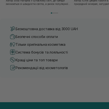
Автор: Віка Нагорна У сучасному світі, де тренди
Автор: Юлія Цебрик Каолін в косметології – це
змінюються зі швидкістю світла, а ринок популярної
природний мінерал, натураль
косметики переповнений новими пропозиціями, вибір
безліч переваг для шкіри обл
засобу для себе стає справжнім викликом. 2025 р...
завдяки великій кількості ко
Безкоштовна доставка від 3000 UAH
Безпечні способи оплати
Тільки оригінальна косметика
Система бонусів та лояльності
Кращі ціни та топ товари
Рекомендації від косметологів