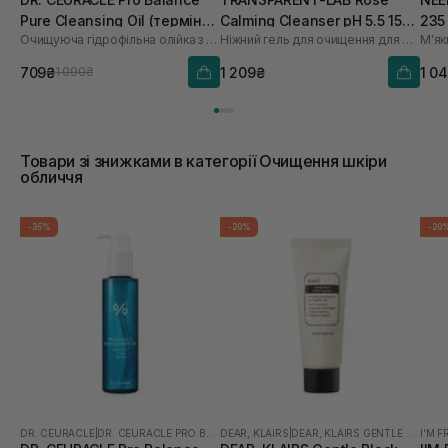
Pure Cleansing Oil (термін
Calming Cleanser pH 5.5 150
235
Очищуюча гідрофільна олійка з пробіотиками
Ніжний гель для очищення для обличчя
М'як
до 01.27р.) 155 мл
мл
709₴
1 209₴
1 0
1 090₴
Товари зі знижками в категорії Очищення шкіри
обличчя
-35%
-20%
-20
DR. CEURACLE
|
DR. CEURACLE PRO BALANCE
DEAR, KLAIRS
|
DEAR, KLAIRS GENTLE BLACK
I'M 