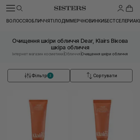
ВОЛОССЯ
ОБЛИЧЧЯ
ТІЛО
ДІМ
МЕРЧ
НОВИНКИ
БЕСТСЕЛЕРИ
АК
Очищення шкіри обличчя Dear, Klairs Вікова
шкіра обличчя
|
|
Інтернет магазин косметики
Обличчя
Очищення шкіри обличчя
Фільтр
Сортувати
2