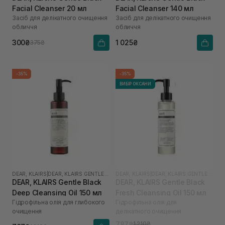
Facial Cleanser 20 мл
Facial Cleanser 140 мл
Засіб для делікатного очищення
Засіб для делікатного очищення
обличчя
обличчя
300₴
1 025₴
375₴
-35%
-35%
ВИБІР ОКСАНИ
DEAR, KLAIRS
|
DEAR, KLAIRS GENTLE BLACK
DEAR, KLAIRS
|
DEAR, KLAIRS GENTLE BLACK
DEAR, KLAIRS Gentle Black
DEAR, KLAIRS Gentle Black
Deep Cleansing Oil 150 мл
Fresh Cleansing Oil 150 мл
Гідрофільна олія для глибокого
Гідрофільна олія для
очищення
делікатного очищення
787₴
1 210₴