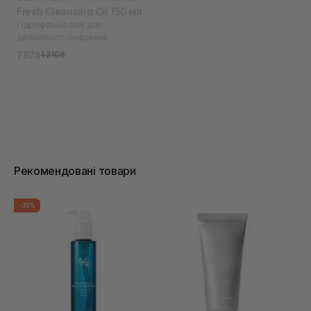
Fresh Cleansing Oil 150 мл
Гідрофільна олія для
делікатного очищення
787₴
1 210₴
Рекомендовані товари
-35%