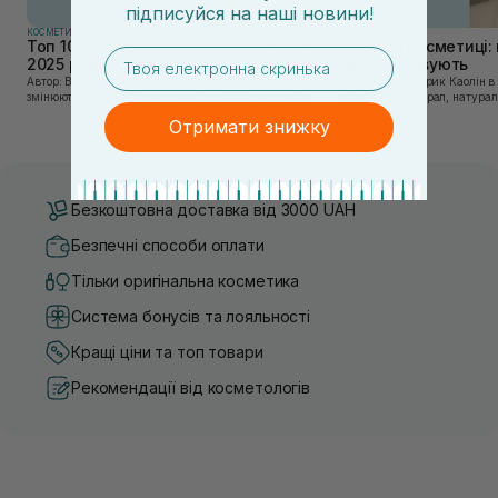
підписуйся
на
наші новини!
КОСМЕТИКА
КОСМЕТИКА
Топ 10 брендів доглядової косметики у
Каолін в косметиці: 
email
2025 році
використовують
Автор: Віка Нагорна У сучасному світі, де тренди
Автор: Юлія Цебрик Каолін в косметології – це
змінюються зі швидкістю світла, а ринок популярної
природний мінерал, натураль
косметики переповнений новими пропозиціями, вибір
безліч переваг для шкіри обл
Отримати знижку
засобу для себе стає справжнім викликом. 2025 р...
завдяки великій кількості ко
Безкоштовна доставка від 3000 UAH
Безпечні способи оплати
Тільки оригінальна косметика
Система бонусів та лояльності
Кращі ціни та топ товари
Рекомендації від косметологів