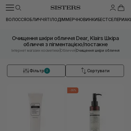
ВОЛОССЯ
ОБЛИЧЧЯ
ТІЛО
ДІМ
МЕРЧ
НОВИНКИ
БЕСТСЕЛЕРИ
АК
Очищення шкіри обличчя Dear, Klairs Шкіра
обличчя з пігментацією/постакне
|
|
Інтернет магазин косметики
Обличчя
Очищення шкіри обличчя
Фільтр
Сортувати
2
-35%