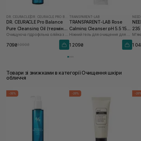
DR. CEURACLE
|
DR. CEURACLE PRO BALANCE
TRANSPARENT-LAB
NEED
DR. CEURACLE Pro Balance
TRANSPARENT-LAB Rose
NEE
Pure Cleansing Oil (термін
Calming Cleanser pH 5.5 150
235
Очищуюча гідрофільна олійка з пробіотиками
Ніжний гель для очищення для обличчя
М'як
до 01.27р.) 155 мл
мл
709₴
1 209₴
1 0
1 090₴
Товари зі знижками в категорії Очищення шкіри
обличчя
-35%
-20%
-20