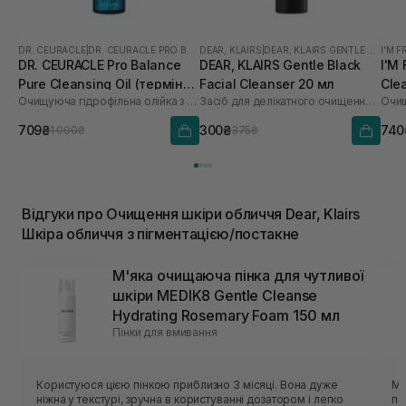
DR. CEURACLE
|
DR. CEURACLE PRO BALANCE
DEAR, KLAIRS
|
DEAR, KLAIRS GENTLE BLACK
I'M 
DR. CEURACLE Pro Balance
DEAR, KLAIRS Gentle Black
I'M
Pure Cleansing Oil (термін
Facial Cleanser 20 мл
Cle
Очищуюча гідрофільна олійка з пробіотиками
Засіб для делікатного очищення обличчя
Очищ
до 01.27р.) 155 мл
709₴
300₴
740
1 090₴
375₴
Відгуки про Очищення шкіри обличчя Dear, Klairs
Шкіра обличчя з пігментацією/постакне
М'яка очищаюча пінка для чутливої ​​
шкіри MEDIK8 Gentle Cleanse
Hydrating Rosemary Foam 150 мл
Пінки для вмивання
Користуюся цією пінкою приблизно 3 місяці. Вона дуже
Мʼ
ніжна у текстурі, зручна в користуванні дозатором і легко
по