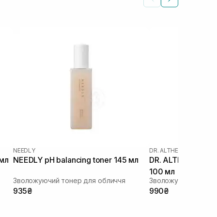
NEEDLY
DR. ALTHEA
|
DR. ALTHEA
 мл
NEEDLY pH balancing toner 145 мл
DR. ALTHEA 345 Re
100 мл
Зволожуючий тонер для обличчя
935₴
990₴