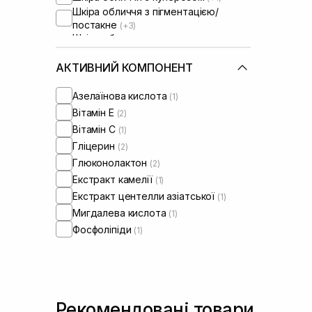
Шкіра обличчя з пігментацією/
постакне
(+3)
Шкіра обличчя з розширеними
порами
Шкіра обличчя з порушеним
АКТИВНИЙ КОМПОНЕНТ
барʼєром
(+1)
Шкіра обличчя з порушеним
Азелаїнова кислота
(1)
мікробіомом
(+1)
Вітамін Е
(2)
Вітамін C
(1)
Гліцерин
(2)
Глюконолактон
(2)
Екстракт камелії
(1)
Екстракт центелли азіатської
(1)
Мигдалева кислота
(1)
Фосфоліпіди
(1)
Рекомендовані товари