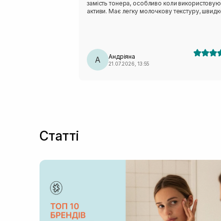
замість тонера, особливо коли використовую
активи. Має легку молочкову текстуру, швидк
вбирається і не залишає липкості. Аромат тро
незвичний - нагадує суміш трав:)
Андріяна
А
21.07.2026, 13:55
Статті