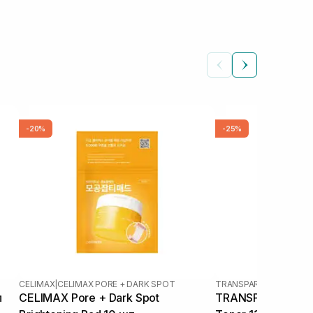
-20%
-25%
CELIMAX
|
CELIMAX PORE + DARK SPOT
TRANSPARENT-LAB
л
CELIMAX Pore + Dark Spot
TRANSPARENT-LAB