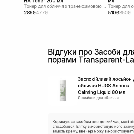
HA Toner 200 мл
мл
Тонер для обличчя з транексамовою кислотою
286₴
477₴
510₴
850₴
Відгуки про Засоби дл
порами Transparent-L
Заспокійливий лосьйон 
обличчя HUGS Annona
Calming Liquid 80 мл
Лосьйони для обличчя
Користуюся засобом вже деякий час, мені ві
сподобався. Влітку використовую його зранк
замість крему, ввечері можу використовуват