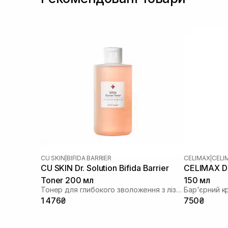
CU SKIN
|
BIFIDA BARRIER
CELIMAX
|
CELI
CU SKIN Dr. Solution Bifida Barrier
CELIMAX Du
Toner 200 мл
150 мл
Тонер для глибокого зволоження з лізатом біфідобактерій 85%
Бар'єрний к
1 476₴
750₴