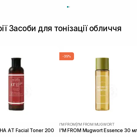
ії Засоби для тонізації обличчя
-35%
I'M FROM
|
I'M FROM MUGWORT
A AT Facial Toner 200
I'M FROM Mugwort Essence 30 м