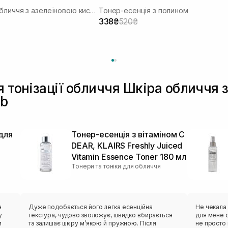
Тонер для обличчя з азелеїновою кислотою
Тонер-есенція з полином
338₴
520₴
я тонізації обличчя Шкіра обличчя
ab
для
Тонер-есенція з вітаміном C
DEAR, KLAIRS Freshly Juiced
Vitamin Essence Toner 180 мл
Тонери та тоніки для обличчя
н
Дуже подобається його легка есенційна
Не чекала 
у
текстура, чудово зволожує, швидко вбирається
для мене о
и
та залишає шкіру м’якою й пружною. Після
не просто 