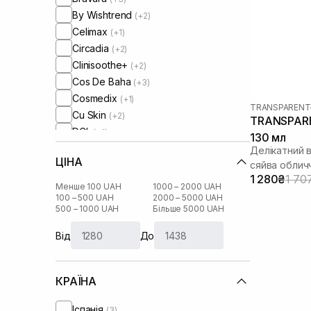
By Wishtrend
(+2)
Celimax
(+1)
Circadia
(+2)
Clinisoothe+
(+2)
Cos De Baha
(+3)
Cosmedix
(+1)
TRANSPARENT
Cu Skin
(+2)
TRANSPAREN
DCL
(+1)
130 мл
Dear, Klairs
(+6)
Делікатний 
ЦІНА
Dr. Althea
сяйва облич
(+1)
1 280₴
1 70
Dr. Ceuracle
(+4)
Менше 100 UAH
1000 – 2000 UAH
Geek and Gorgeous
100 – 500 UAH
2000 – 5000 UAH
(+1)
500 – 1000 UAH
Більше 5000 UAH
I'm From
(+6)
IS Clinical
(+1)
Від
До
Instytutum
(+5)
Lalarecipe
(+3)
КРАЇНА
Manyo Factory
(+9)
Medik8
(+5)
Іспанія
(3)