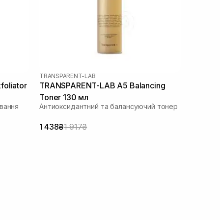
TRANSPARENT-LAB
oliator
TRANSPARENT-LAB A5 Balancing
Toner 130 мл
ування
Антиоксидантний та балансуючий тонер
1 438₴
1 917₴