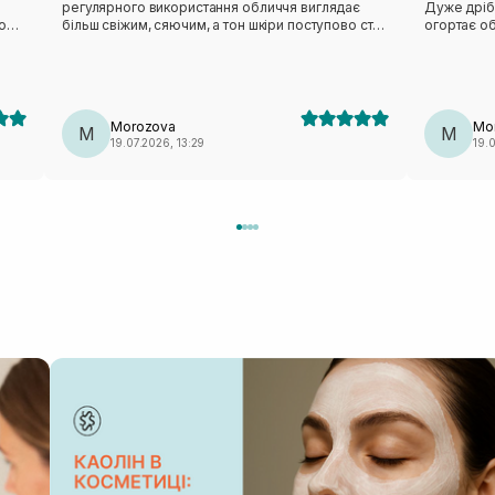
регулярного використання обличчя виглядає
Дуже дріб
о
більш свіжим, сяючим, а тон шкіри поступово стає
огортає о
хи
рівнішим.
відчуття с
виглядає 
природне 
подобаєть
після вмив
Morozova
Mo
M
освіжити о
M
19.07.2026, 13:29
19.