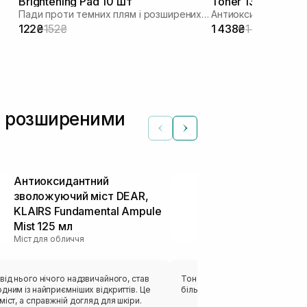
Brightening Pad 10 шт
Toner 130 мл
Пади проти темних плям і розширених пор
122₴
152₴
1 438₴
1 917₴
 з розширеними
Антиоксидантний
Освіжаючий 
зволожуючий міст DEAR,
нормальної і
KLAIRS Fundamental Ampule
Skin Freshen
Тонери та тонік
Mist 125 мл
Міст для обличчя
від нього нічого надзвичайного, став
Тонер просто базовий чекала 
дним із найприємніших відкриттів. Це
більшого, чи буду його повтор
міст, а справжній догляд для шкіри.