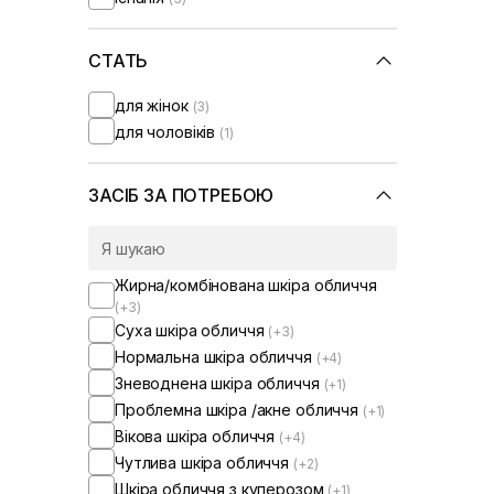
Needly
(+5)
Question and Answer
(+1)
Transparent-Lab
СТАТЬ
Usolab
(+2)
для жінок
(3)
для чоловіків
(1)
ЗАСІБ ЗА ПОТРЕБОЮ
Жирна/комбінована шкіра обличчя
(+3)
Суха шкіра обличчя
(+3)
Нормальна шкіра обличчя
(+4)
Зневоднена шкіра обличчя
(+1)
Проблемна шкіра /акне обличчя
(+1)
Вікова шкіра обличчя
(+4)
Чутлива шкіра обличчя
(+2)
Шкіра обличчя з куперозом
(+1)