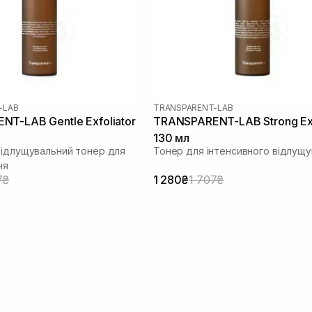
-LAB
TRANSPARENT-LAB
T-LAB Gentle Exfoliator
TRANSPARENT-LAB Strong Exf
130 мл
відлущувальний тонер для
Тонер для інтенсивного відлущ
чя
7₴
1 280₴
1 707₴