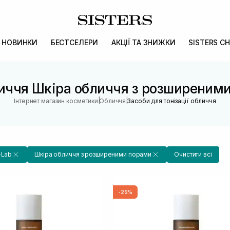
НОВИНКИ
БЕСТСЕЛЕРИ
АКЦІЇ ТА ЗНИЖКИ
SISTERS CH
личчя Шкіра обличчя з розширеним
|
|
Інтернет магазин косметики
Обличчя
Засоби для тонізації обличчя
-Lab
Шкіра обличчя з розширеними порами
Очистити всі
-25%