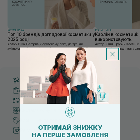
КОСМЕТИКА
КОСМЕТИКА
Топ 10 брендів доглядової косметики у
Каолін в косметиці: 
2025 році
використовують
Автор: Віка Нагорна У сучасному світі, де тренди
Автор: Юлія Цебрик Каолін в косметології – це
змінюються зі швидкістю світла, а ринок популярної
природний мінерал, натураль
косметики переповнений новими пропозиціями, вибір
безліч переваг для шкіри обл
засобу для себе стає справжнім викликом. 2025 р...
завдяки великій кількості ко
Безкоштовна доставка від 3000 UAH
Безпечні способи оплати
Тільки оригінальна косметика
Система бонусів та лояльності
Кращі ціни та топ товари
ОТРИМАЙ ЗНИЖКУ
Рекомендації від косметологів
НА ПЕРШЕ ЗАМОВЛЕНЯ