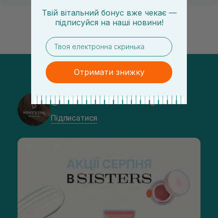
Твій вітальний бонус вже чекає —
підписуйся
на
наші новини!
email
Отримати знижку
@sisters_stelmakh в Instagram
Підписатися