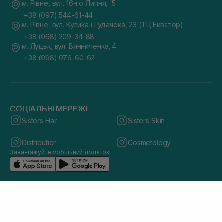
м. Рівне, вул. 16-го Липня, 15
+38 (097) 544-61-44
м. Рівне, вул. Кулика і Гудачека, 23 (ТЦ Екватор)
+38 (068) 209-34-88
м. Луцьк, вул. Винниченка, 4
+38 (098) 076-60-62
СОЦІАЛЬНІ МЕРЕЖІ
Sisters Hair
Sisters Skin
Distribution
Cosmetology
Завантажуйте мобільний додаток
© 2026 sisters.co.ua. Всі права захищено