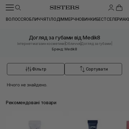
ВОЛОССЯ
ОБЛИЧЧЯ
ТІЛО
ДІМ
МЕРЧ
НОВИНКИ
БЕСТСЕЛЕРИ
АК
Догляд за губами від Medik8
|
|
|
Інтернет магазин косметики
Обличчя
Догляд за губами
Бренд: Medik8
Фільтр
Сортувати
Нічого не знайдено.
Рекомендовані товари