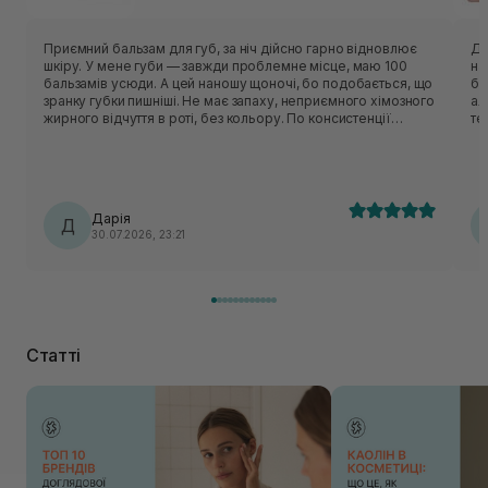
Приємний бальзам для губ, за ніч дійсно гарно відновлює
Ду
шкіру. У мене губи — завжди проблемне місце, маю 100
на
бальзамів усюди. А цей наношу щоночі, бо подобається, що
бу
зранку губки пишніші. Не має запаху, неприємного хімозного
ал
жирного відчуття в роті, без кольору. По консистенції
те
нагадує вазелін. Від температури тіла трохи мʼякне, але не
по
розтікається. Єдиний мінус — пакування, доводиться лізти
- 
туди руками. Тому не завжди зручно протягом дня його
набират
використовувати. Погоджуюся з попереднім відгуком, що
до
взимку цей бальзам має бути зіркою)) Баночка прям зовсім
зв
Дарія
не маленька, а розхід у нього мінімальний. Тому вистачить
Д
від
30.07.2026, 23:21
надовго. Плюс інколи наношу його на лікті та коліна,
особливо якщо багато зачерпнула засобу для губ.
Статті