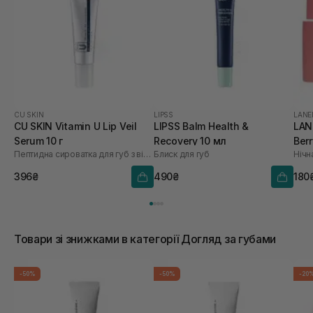
CU SKIN
LIPSS
LANE
CU SKIN Vitamin U Lip Veil
LIPSS Balm Health &
LAN
Serum 10 г
Recovery 10 мл
Berr
Пептидна сироватка для губ з вітаміном U та волюфіліном
Блиск для губ
Нічн
396₴
490₴
180
Товари зі знижками в категорії Догляд за губами
-50%
-50%
-20