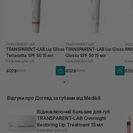
TRANSPARENT-LAB
TRANSPARENT-LAB
ANIL
TRANSPARENT-LAB Lip Gloss
TRANSPARENT-LAB Lip Gloss
ANI
Terracotta SPF 50 15 мл
Glossy SPF 50 15 мл
Бальзам для губ
Бальзам для губ
Баль
402₴
402₴
620
804₴
804₴
Відгуки про Догляд за губами від Medik8
Відновлюючий бальзам для губ
TRANSPARENT-LAB Overnight
Restoring Lip Treatment 15 мл
Бальзами для губ