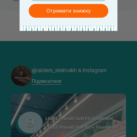
Отримати знижку
@sisters_stelmakh в Instagram
Підписатися