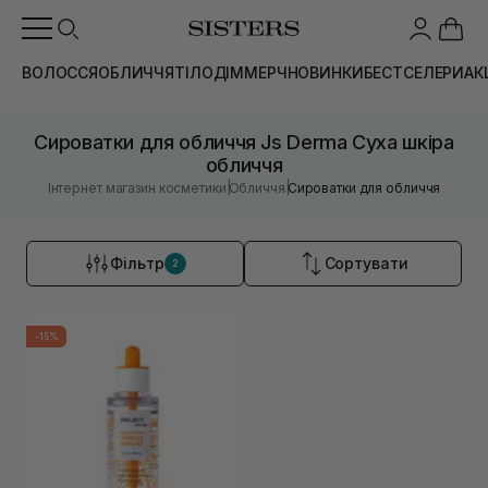
ВОЛОССЯ
ОБЛИЧЧЯ
ТІЛО
ДІМ
МЕРЧ
НОВИНКИ
БЕСТСЕЛЕРИ
АК
Сироватки для обличчя Js Derma Суха шкіра
обличчя
|
|
Інтернет магазин косметики
Обличчя
Сироватки для обличчя
Фільтр
Сортувати
2
-15%