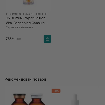
JS DERMA
|
JS DERMA PROJECT EDITION
JS DERMA Project Edition
Vita-Brighening Capsule
Сироватка вітамінна
Ampoule 50 мл
756₴
889₴
Рекомендовані товари
-20%