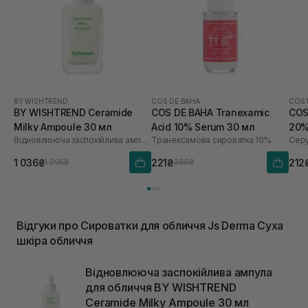
BY WISHTREND
COS DE BAHA
COS 
BY WISHTREND Ceramide
COS DE BAHA Tranexamic
COS
Milky Ampoule 30 мл
Acid 10% Serum 30 мл
20%
Відновлююча заспокійлива ампула для обличчя
Транексамова сироватка 10%
Серу
1 036₴
221₴
212
1 295₴
369₴
Відгуки про Сироватки для обличчя Js Derma Суха
шкіра обличчя
Відновлююча заспокійлива ампула
для обличчя BY WISHTREND
Ceramide Milky Ampoule 30 мл