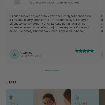
Зволожуючі та заспокійливі серуми
Ця сироватка є одною з моїх улюблених. Чудово зволожує
Це
шкіру, при цьому абсолютно не перевантажує. Текстура
пру
дійсно дуже приємна - легка, швидко поглинається, не
зн
липне і залишає після себе комфортне відчуття. Окремий
ба
плюс - це склад. Сироватка містить кераміди, сквалан,
по
пантенол, центелу, пептиди. Вони класно відновлюють
оч
захисний бар’єр шкіри, заспокоюють шкіру і утримують
вологу. Шкода, що цю версію знімають з виробництва, але
вже чекаю на оновлену формулу, по опису вона теж мала
би підійти моїй шкірі🥹
Андріяна
А
04.08.2026, 20:30
Статті