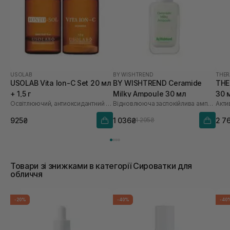
USOLAB
BY WISHTREND
THER
USOLAB Vita Ion-C Set 20 мл
BY WISHTREND Ceramide
THE
+ 1,5 г
Milky Ampoule 30 мл
30 
Освітлюючий, антиоксидантний та омолоджуючий набір
Відновлююча заспокійлива ампула для обличчя
925₴
1 036₴
2 7
1 295₴
Товари зі знижками в категорії Сироватки для
обличчя
-20%
-40%
-40