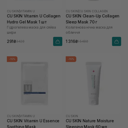
CU SKIN
|
VITAMIN U
CU SKIN
|
CU SKIN COLLAGEN
CU SKIN Vitamin U Collagen
CU SKIN Сlean-Up Collagen
Hydro Gel Mask 1 шт
Sleep Mask 70 г
Гідрогелева маска для сяйва
Колагенова нічна маска для
шкіри
обличчя
291₴
1 316₴
342₴
1 548₴
-15%
-15%
CU SKIN
|
VITAMIN U
CU SKIN
CU SKIN Vitamin U Essence
CU SKIN Nature Moisture
Soothing Mask
Sleeping Mask 60 мл