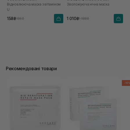
Відновлююча маска з вітаміном
Зволожуюча нічна маска
U
158₴
1 010₴
186₴
1 188₴
Рекомендовані товари
-15