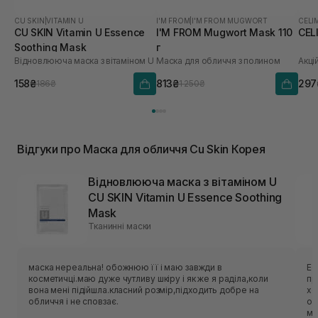
CU SKIN
|
VITAMIN U
I'M FROM
|
I'M FROM MUGWORT
CELI
CU SKIN Vitamin U Essence
I'M FROM Mugwort Mask 110
CEL
Soothing Mask
г
Відновлююча маска з вітаміном U
Маска для обличчя з полином
Акці
158₴
813₴
297
186₴
1 250₴
Відгуки про Маска для обличчя Cu Skin Корея
Відновлююча маска з вітаміном U
CU SKIN Vitamin U Essence Soothing
Mask
Тканинні маски
маска нереальна! обожнюю її і маю завжди в
Ес
косметичці.маю дуже чутливу шкіру і як же я раділа,коли
приємн
вона мені підійшла.класний розмір,підходить добре на
хо
обличчя і не сповзає.
об
ме