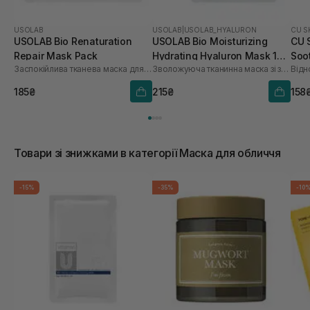
USOLAB
USOLAB
|
USOLAB_HYALURON
CU S
USOLAB Bio Renaturation
USOLAB Bio Moisturizing
CU 
Repair Mask Pack
Hydrating Hyaluron Mask 1
Soo
Заспокійлива тканева маска для обличчя
Зволожуюча тканинна маска зі заспокійливою та антивіковою дією
Відн
шт
185₴
215₴
158
Товари зі знижками в категорії Маска для обличчя
-15%
-35%
-10