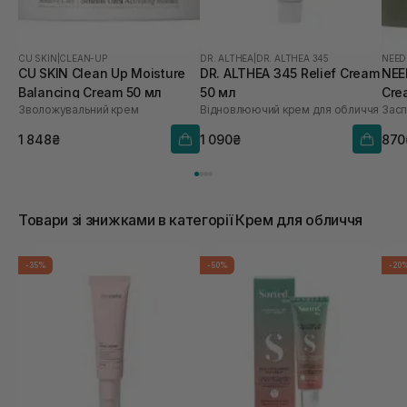
CU SKIN
|
CLEAN-UP
DR. ALTHEA
|
DR. ALTHEA 345
NEED
CU SKIN Clean Up Moisture
DR. ALTHEA 345 Relief Cream
NEE
Balancing Cream 50 мл
50 мл
Cre
Зволожувальний крем
Відновлюючий крем для обличчя
Засп
1 848₴
1 090₴
870
Товари зі знижками в категорії Крем для обличчя
-35%
-50%
-20