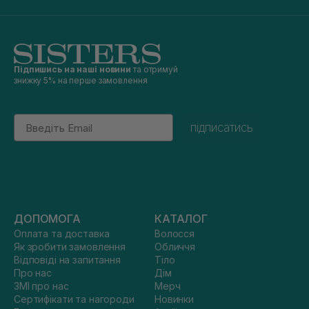
Підпишись на наші новини
та отримуй
знижку 5% на перше замовлення
Email
підписатись
ДОПОМОГА
КАТАЛОГ
Оплата та доставка
Волосся
Як зробити замовлення
Обличчя
Відповіді на запитання
Тіло
Про нас
Дім
ЗМІ про нас
Мерч
Сертифікати та нагороди
Новинки