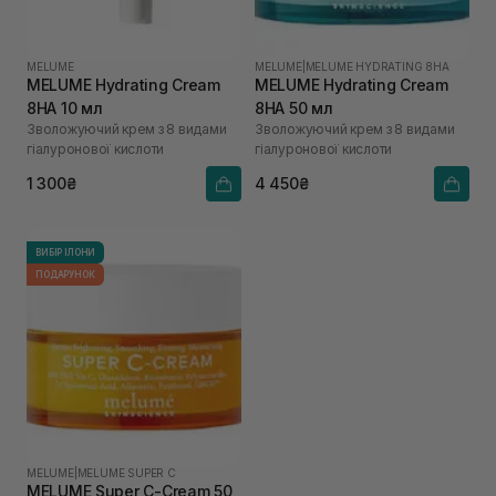
MELUME
MELUME
|
MELUME HYDRATING 8HA
MELUME Hydrating Cream
MELUME Hydrating Cream
8HA 10 мл
8HA 50 мл
Зволожуючий крем з 8 видами
Зволожуючий крем з 8 видами
гіалуронової кислоти
гіалуронової кислоти
1 300₴
4 450₴
ВИБІР ІЛОНИ
ПОДАРУНОК
MELUME
|
MELUME SUPER C
MELUME Super C-Cream 50