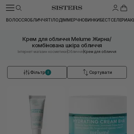
ВОЛОССЯ
ОБЛИЧЧЯ
ТІЛО
ДІМ
МЕРЧ
НОВИНКИ
БЕСТСЕЛЕРИ
АК
Крем для обличчя Melume Жирна/
комбінована шкіра обличчя
|
|
Інтернет магазин косметики
Обличчя
Крем для обличчя
Фільтр
Сортувати
2