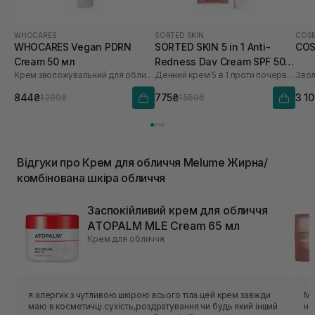
WHOCARES
SORTED SKIN
COSM
WHOCARES Vegan PDRN
SORTED SKIN 5 in 1 Anti-
COS
Cream 50 мл
Redness Day Cream SPF 50
Крем зволожувальний для обличчя із веганськими полінуклеотидами
Денний крем 5 в 1 проти почервоніння
30 мл
844₴
775₴
3 1
1 299₴
1 550₴
Відгуки про Крем для обличчя Melume Жирна/
комбінована шкіра обличчя
Заспокійливий крем для обличчя
ATOPALM MLE Cream 65 мл
Крем для обличчя
я алергик з чутливою шкірою всього тіла.цей крем завжди
Ма
маю в косметичці.сухість,роздратування чи будь який інший
на