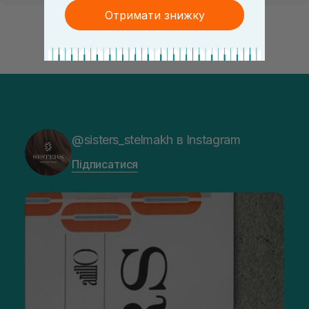
Отримати знижку
@sisters_stelmakh в Instagram
Підписатися