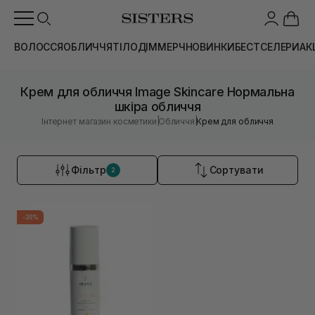
ВОЛОССЯ
ОБЛИЧЧЯ
ТІЛО
ДІМ
МЕРЧ
НОВИНКИ
БЕСТСЕЛЕРИ
АК
Крем для обличчя Image Skincare Нормальна
шкіра обличчя
|
|
Інтернет магазин косметики
Обличчя
Крем для обличчя
Фільтр
Сортувати
2
-20%