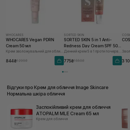
WHOCARES
SORTED SKIN
COSM
WHOCARES Vegan PDRN
SORTED SKIN 5 in 1 Anti-
COS
Cream 50 мл
Redness Day Cream SPF 50
Крем зволожувальний для обличчя із веганськими полінуклеотидами
Денний крем 5 в 1 проти почервоніння
30 мл
844₴
775₴
3 1
1 299₴
1 550₴
Відгуки про Крем для обличчя Image Skincare
Нормальна шкіра обличчя
Заспокійливий крем для обличчя
ATOPALM MLE Cream 65 мл
Крем для обличчя