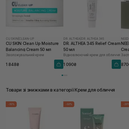
CU SKIN
|
CLEAN-UP
DR. ALTHEA
|
DR. ALTHEA 345
NEED
CU SKIN Clean Up Moisture
DR. ALTHEA 345 Relief Cream
NEE
Balancing Cream 50 мл
50 мл
Cre
Зволожувальний крем
Відновлюючий крем для обличчя
Засп
1 848₴
1 090₴
870
Товари зі знижками в категорії Крем для обличчя
-35%
-50%
-20