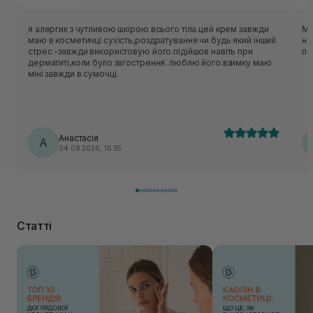
я алергик з чутливою шкірою всього тіла.цей крем завжди
Ма
маю в косметичці.сухість,роздратування чи будь який інший
на
стрес -завжди використовую його.підійшов навіть при
по
дерматиті,коли було загострення. люблю його.взимку маю
міні завжди в сумочці.
Анастасія
А
04.08.2026, 16:55
Статті