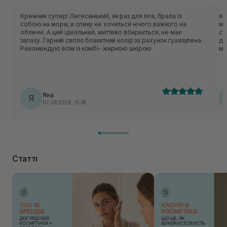
Кремчик супер! Легесенький, як раз для літа, брала із
я 
собою на море, в спеку не хочеться нічого важкого на
ма
обличчі. А цей ідеальний, миттево вбирається, не має
ст
запаху. Гарний світло блакитний колір за рахунок гуаязулена.
де
Рекомендую всім із комбі- жирною шкірою
мі
Яна
Я
07.08.2026, 15:18
Статті