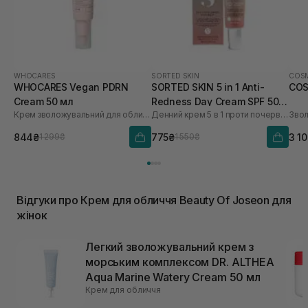
WHOCARES
SORTED SKIN
COSM
WHOCARES Vegan PDRN
SORTED SKIN 5 in 1 Anti-
COS
Cream 50 мл
Redness Day Cream SPF 50
Крем зволожувальний для обличчя із веганськими полінуклеотидами
Денний крем 5 в 1 проти почервоніння
30 мл
844₴
775₴
3 1
1 299₴
1 550₴
Відгуки про Крем для обличчя Beauty Of Joseon для
жінок
Легкий зволожувальний крем з
морським комплексом DR. ALTHEA
Aqua Marine Watery Cream 50 мл
Крем для обличчя