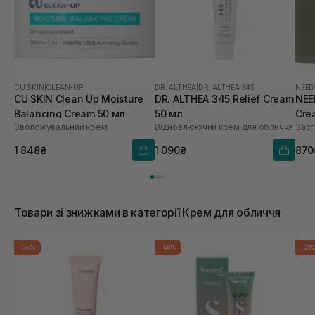
CU SKIN
|
CLEAN-UP
DR. ALTHEA
|
DR. ALTHEA 345
NEED
CU SKIN Clean Up Moisture
DR. ALTHEA 345 Relief Cream
NEE
Balancing Cream 50 мл
50 мл
Cre
Зволожувальний крем
Відновлюючий крем для обличчя
Засп
1 848₴
1 090₴
870
Товари зі знижками в категорії Крем для обличчя
-35%
-50%
-20