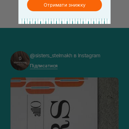
Отримати знижку
@sisters_stelmakh в Instagram
Підписатися