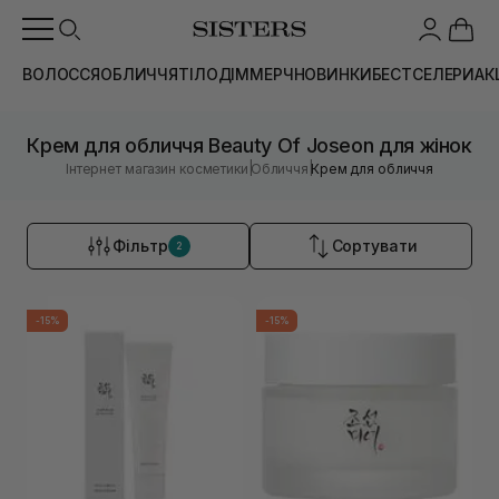
ВОЛОССЯ
ОБЛИЧЧЯ
ТІЛО
ДІМ
МЕРЧ
НОВИНКИ
БЕСТСЕЛЕРИ
АК
Крем для обличчя Beauty Of Joseon для жінок
|
|
Інтернет магазин косметики
Обличчя
Крем для обличчя
Фільтр
Сортувати
2
-15%
-15%