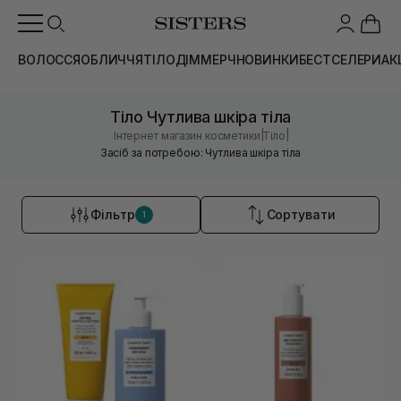
ВОЛОССЯ
ОБЛИЧЧЯ
ТІЛО
ДІМ
МЕРЧ
НОВИНКИ
БЕСТСЕЛЕРИ
АК
Тіло Чутлива шкіра тіла
|
|
Інтернет магазин косметики
Тіло
Засіб за потребою: Чутлива шкіра тіла
Фільтр
Сортувати
1