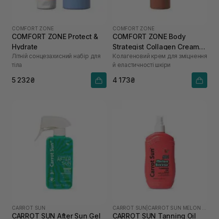
COMFORT ZONE
COMFORT ZONE
COMFORT ZONE Protect &
COMFORT ZONE Body
Hydrate
Strategist Collagen Cream
Літній сонцезахисний набір для
Колагеновий крем для зміцнення
250 мл
тіла
й еластичності шкіри
5 232₴
4 173₴
CARROT SUN
CARROT SUN
|
CARROT SUN MELON BREEZE
CARROT SUN After Sun Gel
CARROT SUN Tanning Oil