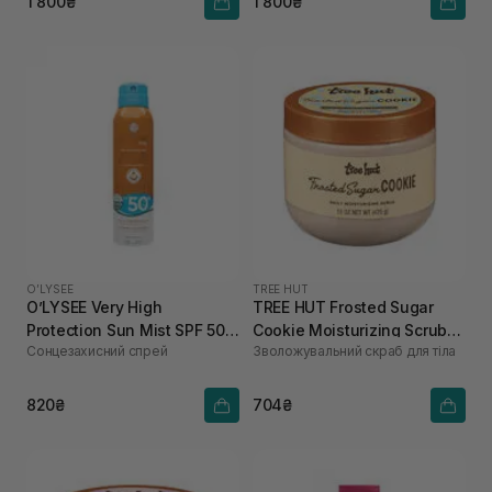
1 800₴
1 800₴
O’LYSEE
TREE HUT
O’LYSEE Very High
TREE HUT Frosted Sugar
Protection Sun Mist SPF 50+
Cookie Moisturizing Scrub
Cонцезахисний спрей
Зволожувальний скраб для тіла
150 мл
425 г
820₴
704₴