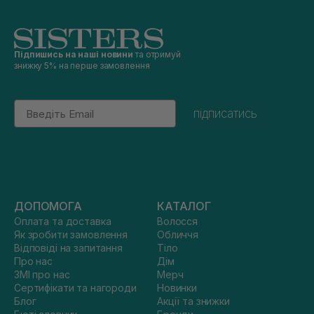
Підпишись на наші новини
та отримуй
знижку 5% на перше замовлення
Email
підписатись
ДОПОМОГА
КАТАЛОГ
Оплата та доставка
Волосся
Як зробити замовлення
Обличчя
Відповіді на запитання
Тіло
Про нас
Дім
ЗМІ про нас
Мерч
Сертифікати та нагороди
Новинки
Блог
Акції та знижки