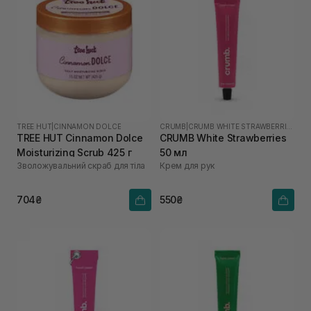
TREE HUT
|
CINNAMON DOLCE
CRUMB
|
CRUMB WHITE STRAWBERRIES
TREE HUT Cinnamon Dolce
CRUMB White Strawberries
Moisturizing Scrub 425 г
50 мл
Зволожувальний скраб для тіла
Крем для рук
704₴
550₴