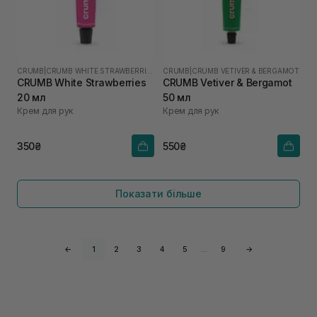
CRUMB
|
CRUMB WHITE STRAWBERRIES
CRUMB
|
CRUMB VETIVER & BERGAMOT
CRUMB White Strawberries
CRUMB Vetiver & Bergamot
20 мл
50 мл
Крем для рук
Крем для рук
350₴
550₴
Показати більше
←
1
2
3
4
5
…
9
→