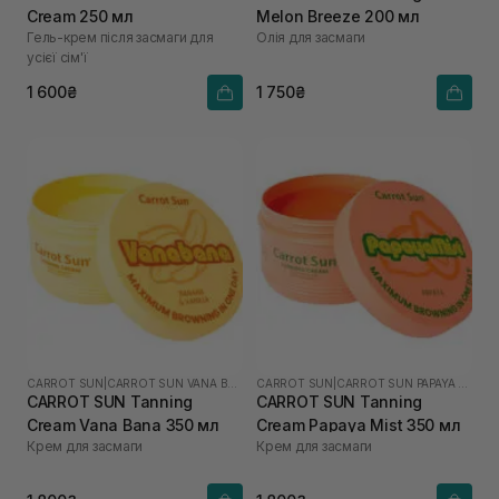
Cream 250 мл
Melon Breeze 200 мл
Гель-крем після засмаги для
Олія для засмаги
усієї сім'ї
1 600₴
1 750₴
CARROT SUN
|
CARROT SUN VANA BANA
CARROT SUN
|
CARROT SUN PAPAYA MIST
CARROT SUN Tanning
CARROT SUN Tanning
Cream Vana Bana 350 мл
Cream Papaya Mist 350 мл
Крем для засмаги
Крем для засмаги