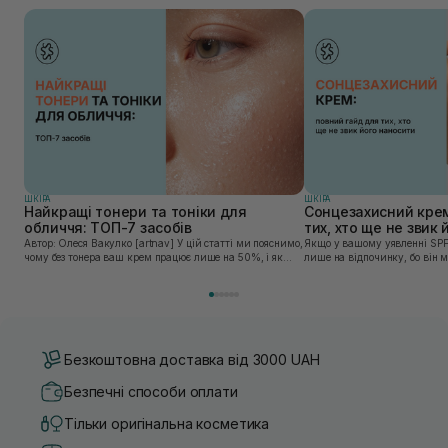
ШКIРА
ШКIРА
Найкращі тонери та тоніки для
Сонцезахисний крем
обличчя: ТОП-7 засобів
тих, хто ще не звик
Автор: Олеся Вакулко [artnav] У цій статті ми пояснимо,
Якщо у вашому уявленні SPF
чому без тонера ваш крем працює лише на 50%, і як
лише на відпочинку, бо він 
знайти засіб під потреби саме вашої шкіри. Хибною є
шкірі, може бути вибагливи
думка, що тонізація — це зайвий е...
чи скочується під макіяжем і
Безкоштовна доставка від 3000 UAH
Безпечні способи оплати
Тільки оригінальна косметика