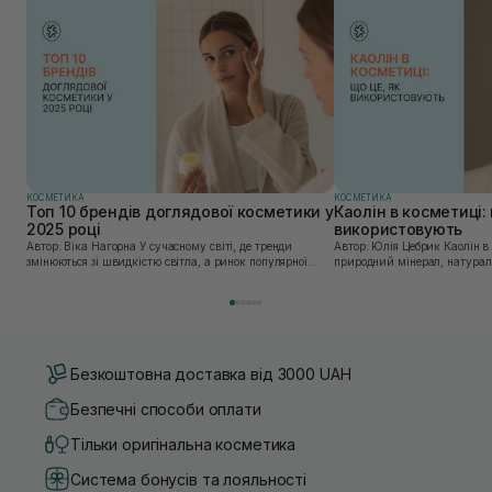
КОСМЕТИКА
КОСМЕТИКА
Топ 10 брендів доглядової косметики у
Каолін в косметиці: 
2025 році
використовують
Автор: Віка Нагорна У сучасному світі, де тренди
Автор: Юлія Цебрик Каолін в косметології – це
змінюються зі швидкістю світла, а ринок популярної
природний мінерал, натураль
косметики переповнений новими пропозиціями, вибір
безліч переваг для шкіри обл
засобу для себе стає справжнім викликом. 2025 р...
завдяки великій кількості ко
Безкоштовна доставка від 3000 UAH
Безпечні способи оплати
Тільки оригінальна косметика
Система бонусів та лояльності