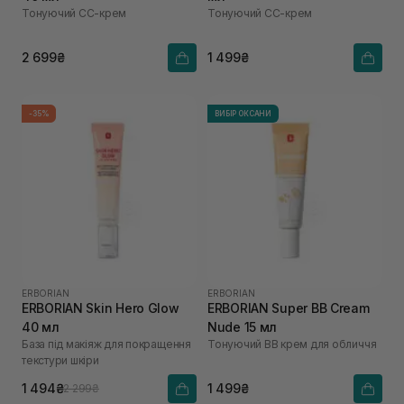
Тонуючий СС-крем
Тонуючий СС-крем
2 699₴
1 499₴
-35%
ВИБІР ОКСАНИ
ERBORIAN
ERBORIAN
ERBORIAN Skin Hero Glow
ERBORIAN Super ВВ Cream
40 мл
Nude 15 мл
База під макіяж для покращення
Тонуючий BB крем для обличчя
текстури шкіри
1 494₴
1 499₴
2 299₴