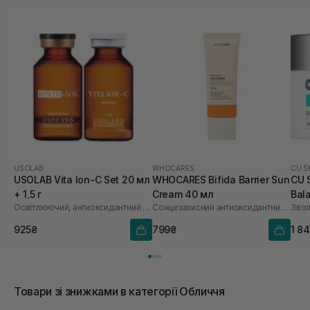
USOLAB
WHOCARES
CU S
USOLAB Vita Ion-C Set 20 мл
WHOCARES Bifida Barrier Sun
CU 
+ 1,5 г
Cream 40 мл
Bal
Освітлюючий, антиоксидантний та омолоджуючий набір
Сонцезахисний антиоксидантний крем
Звол
925₴
799₴
1 8
Товари зі знижками в категорії Обличчя