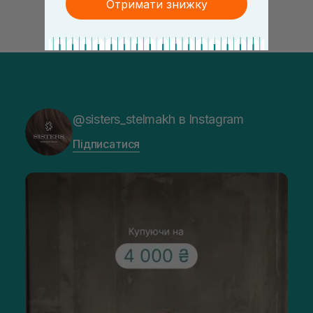
Отримати знижку
@sisters_stelmakh в Instagram
Підписатися