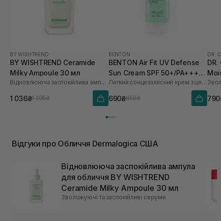
BY WISHTREND
BENTON
DR. 
BY WISHTREND Ceramide
BENTON Air Fit UV Defense
DR.
Milky Ampoule 30 мл
Sun Cream SPF 50+/PA++++
Moi
Відновлююча заспокійлива ампула для обличчя
Легкий сонцезахисний крем з центелою
50 мл
мл
1 036₴
690₴
790
1 295₴
850₴
Відгуки про Обличчя Dermalogica США
Відновлююча заспокійлива ампула
для обличчя BY WISHTREND
Ceramide Milky Ampoule 30 мл
Зволожуючі та заспокійливі серуми