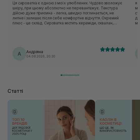
Ця сироватка є одною з моїх улюблених. Чудово зволожує
я 
шкіру, при цьому абсолютно не перевантажує. Текстура
ма
дійсно дуже приємна - легка, швидко поглинається, не
ст
липне і залишає після себе комфортне відчуття. Окремий
де
плюс - це склад. Сироватка містить кераміди, сквалан,
мі
пантенол, центелу, пептиди. Вони класно відновлюють
захисний бар’єр шкіри, заспокоюють шкіру і утримують
вологу. Шкода, що цю версію знімають з виробництва, але
вже чекаю на оновлену формулу, по опису вона теж мала
би підійти моїй шкірі🥹
Андріяна
А
04.08.2026, 20:30
Статті