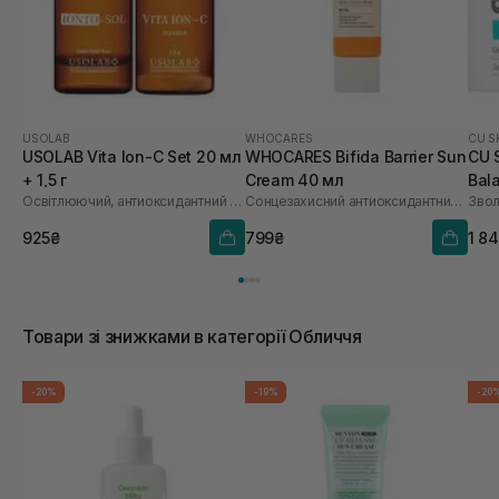
USOLAB
WHOCARES
CU S
USOLAB Vita Ion-C Set 20 мл
WHOCARES Bifida Barrier Sun
CU 
+ 1,5 г
Cream 40 мл
Bal
Освітлюючий, антиоксидантний та омолоджуючий набір
Сонцезахисний антиоксидантний крем
Звол
925₴
799₴
1 8
Товари зі знижками в категорії Обличчя
-20%
-19%
-20