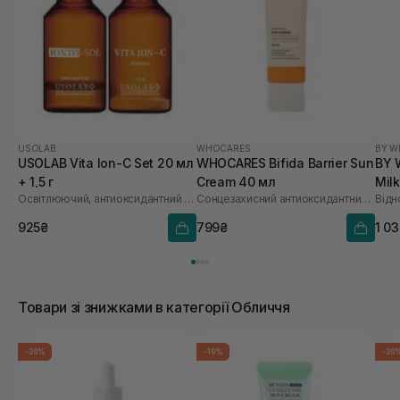
USOLAB
WHOCARES
BY W
USOLAB Vita Ion-C Set 20 мл
WHOCARES Bifida Barrier Sun
BY 
+ 1,5 г
Cream 40 мл
Mil
Освітлюючий, антиоксидантний та омолоджуючий набір
Сонцезахисний антиоксидантний крем
925₴
799₴
1 0
Товари зі знижками в категорії Обличчя
-20%
-19%
-20