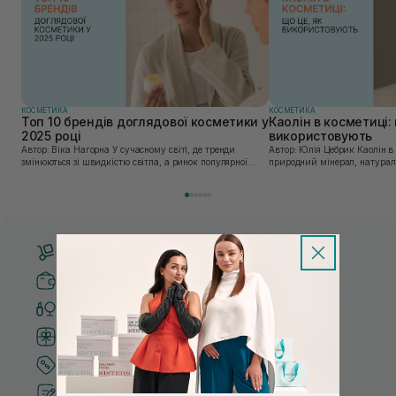
КОСМЕТИКА
КОСМЕТИКА
Топ 10 брендів доглядової косметики у
Каолін в косметиці: 
2025 році
використовують
Автор: Віка Нагорна У сучасному світі, де тренди
Автор: Юлія Цебрик Каолін в косметології – це
змінюються зі швидкістю світла, а ринок популярної
природний мінерал, натураль
косметики переповнений новими пропозиціями, вибір
безліч переваг для шкіри обл
засобу для себе стає справжнім викликом. 2025 р...
завдяки великій кількості ко
Безкоштовна доставка від 3000 UAH
Безпечні способи оплати
Тільки оригінальна косметика
Система бонусів та лояльності
Кращі ціни та топ товари
Рекомендації від косметологів