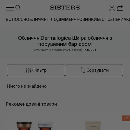
ВОЛОССЯ
ОБЛИЧЧЯ
ТІЛО
ДІМ
МЕРЧ
НОВИНКИ
БЕСТСЕЛЕРИ
АК
Обличчя Dermalogica Шкіра обличчя з
порушеним барʼєром
|
Інтернет магазин косметики
Обличчя
Фільтр
Сортувати
Нічого не знайдено.
Рекомендовані товари
-20