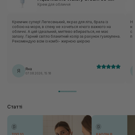
Крем для обличчя
Кремчик супер! Легесенький, як раз для літа, брала із
Не
собою на море, в спеку не хочеться нічого важкого на
не
обличчі. А цей ідеальний, миттево вбирається, не має
ся
запаху. Гарний світло блакитний колір за рахунок гуаязулена.
по
Рекомендую всім із комбі- жирною шкірою
Яна
Я
07.08.2026, 15:18
Статті