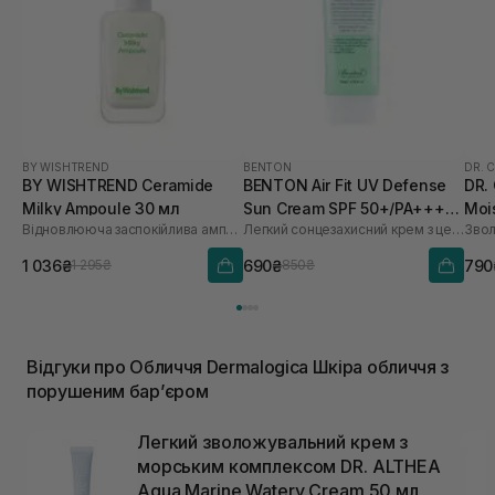
BY WISHTREND
BENTON
DR. 
BY WISHTREND Ceramide
BENTON Air Fit UV Defense
DR.
Milky Ampoule 30 мл
Sun Cream SPF 50+/PA++++
Moi
Відновлююча заспокійлива ампула для обличчя
Легкий сонцезахисний крем з центелою
50 мл
мл
1 036₴
690₴
790
1 295₴
850₴
Відгуки про Обличчя Dermalogica Шкіра обличчя з
порушеним барʼєром
Легкий зволожувальний крем з
морським комплексом DR. ALTHEA
Aqua Marine Watery Cream 50 мл