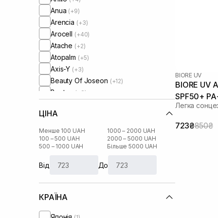
Anua
(+9)
Arencia
(+3)
Arocell
(+40)
Atache
(+2)
Atopalm
(+5)
Axis-Y
(+3)
BIORE UV
Beauty Of Joseon
(+12)
BIORE UV A
Benton
(+8)
SPF50+ PA
Biodance
(+6)
Легка сонце
ЦІНА
Biore UV
723₴
850₴
Braderm
(+6)
Менше 100 UAH
1000 – 2000 UAH
Bravura
100 – 500 UAH
2000 – 5000 UAH
(+7)
500 – 1000 UAH
Більше 5000 UAH
By Wishtrend
(+28)
Carrot Sun
(+1)
Від
До
Celimax
(+24)
Centellian24
(+5)
КРАЇНА
Circadia
(+20)
Clinisoothe+
(+2)
Японія
(1)