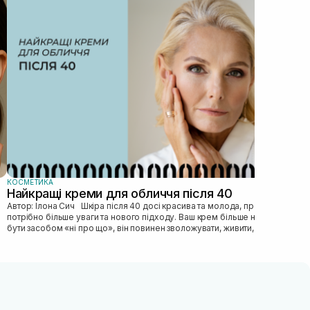
Як
Автор: Ілона Сич
зас
прав
пі...
КОСМЕТИКА
Найкращі креми для обличчя після 40
Автор: Ілона Сич Шкіра після 40 досі красива та молода, просто їй
потрібно більше уваги та нового підходу. Ваш крем більше не може
бути засобом «ні про що», він повинен зволожувати, живити, покр...