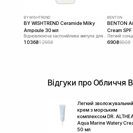
Real Barrier
(+14)
Rejuran
(+15)
Revitalash
(+9)
BY WISHTREND
BENTON
BY WISHTREND Ceramide Milky
BENTON Air
Rosy Drop
(+7)
Ampoule 30 мл
Cream SPF
Round Lab
(+35)
Відновлююча заспокійлива ампула для обличчя
Легкий сонц
SISTERS
(+7)
1 036₴
1 295₴
690₴
850₴
Sachi Skin
(+12)
Skin&Lab
(+1)
Skin1004
(+31)
Sorted Skin
(+4)
St.Moriz
(+2)
Theramid
Відгуки про Обличчя B
(+16)
Transparent-Lab
(+41)
Tree Hut
(+1)
UIQ
(+25)
Легкий зволожувальни
Unico
(+36)
крем з морським
Usolab
комплексом DR. ALTHE
(+48)
Aqua Marine Watery Cr
VT Cosmetics
(+8)
50 мл
WhoCares
(+9)