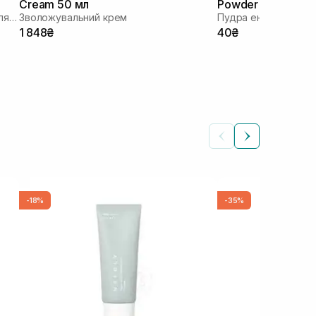
Cream 50 мл
Powder Wash 1 г
Відновлююча заспокійлива ампула для обличчя
Зволожувальний крем
1 848₴
40₴
-18%
-35%