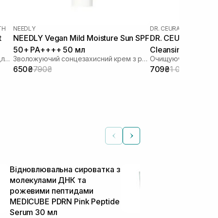
TH
NEEDLY
DR. CEURACLE
|
DR. CEU
t
NEEDLY Vegan Mild Moisture Sun SPF
DR. CEURACLE Pro
50+ PA++++ 50 мл
Cleansing Oil (тер
Зволожуючий сонцезахисний крем для обличчя з гіалуроновою кислотою
Зволожуючий сонцезахисний крем з рослинним скваланом
мл
650₴
790₴
709₴
1 090₴
Відновлювальна сироватка з
Зволожуюч
молекулами ДНК та
сонцезахисн
рожевими пептидами
рослинним с
MEDICUBE PDRN Pink Peptide
NEEDLY Vegan
Serum 30 мл
Sun SPF 50+