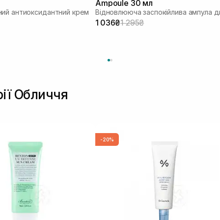
Ampoule 30 мл
ий антиоксидантний крем
1 036₴
1 295₴
рії Обличчя
-20%