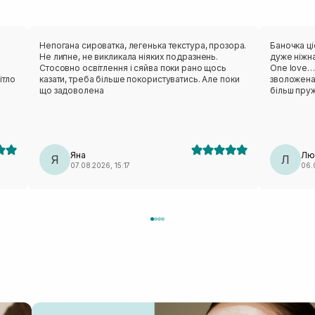
Непогана сироватка, легенька текстура, прозора.
Баночка ц
Не липне, не викликала ніяких подразнень.
дуже ніжна
Стосовно освітлення і сяйва поки рано щось
One love… 
ітло
казати, треба більше покористуватись. Але поки
зволожена
що задоволена
більш пру
помітними,
днів корис
не помітил
сировотку
сировотка 
Яна
Лю
Я
Л
07.08.2026, 15:17
06.