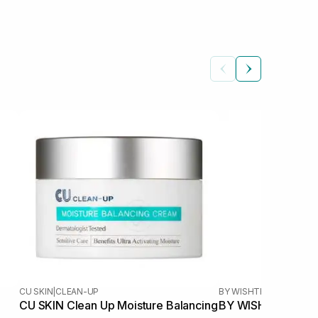
CU SKIN
|
CLEAN-UP
BY WISHTREND
|
GREEN 
CU SKIN Clean Up Moisture Balancing
BY WISHTREND Gr