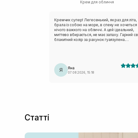
Крем для обличчя
Кремчик супер! Легесенький, як раз для літа,
брала із собою на море, в спеку не хочеться
нічого важкого на обличчі. А цей ідеальний,
миттево вбирається, не має запаху. Гарний св
блакитний колір за рахунок гуаязулена.
Рекомендую всім із комбі- жирною шкірою
Яна
Я
07.08.2026, 15:18
Статті