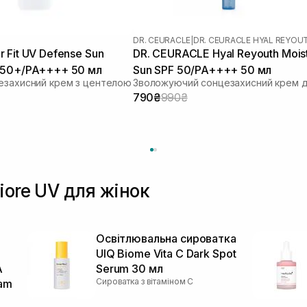
DR. CEURACLE
|
DR. CEURACLE HYAL REYOU
 Fit UV Defense Sun
DR. CEURACLE Hyal Reyouth Mois
 50+/PA++++ 50 мл
Sun SPF 50/PA++++ 50 мл
езахисний крем з центелою
790₴
990₴
iore UV для жінок
й
Освітлювальна сироватка
UIQ Biome Vita C Dark Spot
A
Serum 30 мл
Сироватка з вітаміном С
eam