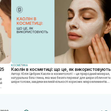
КОСМЕТИКА
25
Каолін в косметиці: що це, як використовують
Автор: Юлія Цебрик Каолін в косметології – це природний мінерал,
натуральна біла глина, яка має безліч переваг для шкіри обличчя та
шкіри голови, завдяки великій кількості корисних мікроелементів....
ий