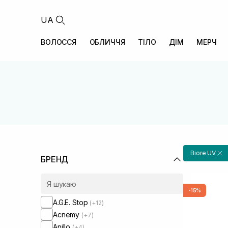
UA
ВОЛОССЯ
ОБЛИЧЧЯ
ТІЛО
ДІМ
МЕРЧ
Biore UV
БРЕНД
-15%
A.G.E. Stop
(+12)
Acnemy
(+7)
Anillo
(+4)