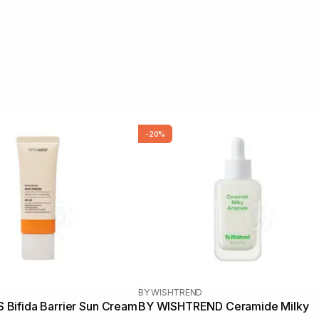
-20%
BY WISHTREND
ifida Barrier Sun Cream
BY WISHTREND Ceramide Milky