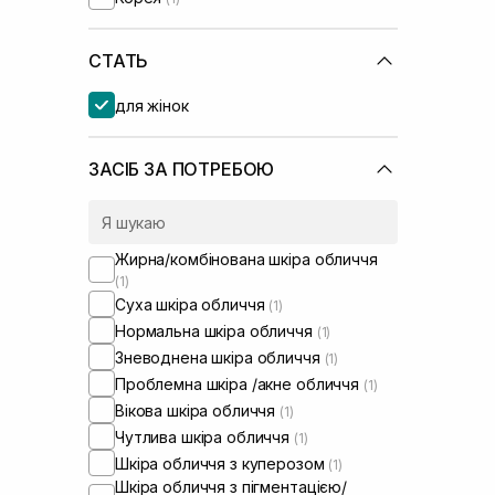
Usolab
СТАТЬ
для жінок
ЗАСІБ ЗА ПОТРЕБОЮ
Жирна/комбінована шкіра обличчя
(1)
Суха шкіра обличчя
(1)
Нормальна шкіра обличчя
(1)
Зневоднена шкіра обличчя
(1)
Проблемна шкіра /акне обличчя
(1)
Вікова шкіра обличчя
(1)
Чутлива шкіра обличчя
(1)
Шкіра обличчя з куперозом
(1)
Шкіра обличчя з пігментацією/