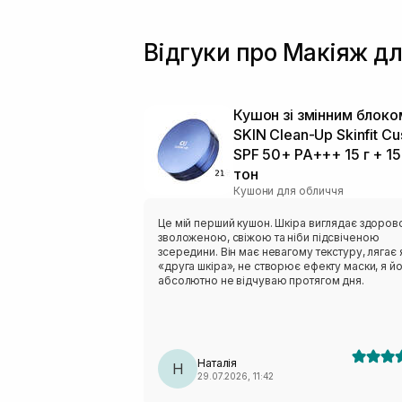
Відгуки про Макіяж дл
Кушон зі змінним блок
SKIN Clean-Up Skinfit Cu
SPF 50+ PA+++ 15 г + 15 
тон
Кушони для обличчя
Це мій перший кушон. Шкіра виглядає здоров
зволоженою, свіжою та ніби підсвіченою
зсередини. Він має невагому текстуру, лягає 
«друга шкіра», не створює ефекту маски, я й
абсолютно не відчуваю протягом дня.
Наталія
Н
29.07.2026, 11:42