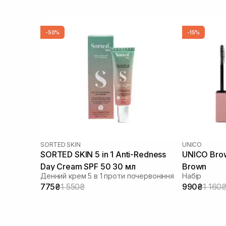
-50%
-15%
SORTED SKIN
UNICO
SORTED SKIN 5 in 1 Anti-Redness
UNICO Brow
Day Cream SPF 50 30 мл
Brown
Денний крем 5 в 1 проти почервоніння
Набір
775₴
1 550₴
990₴
1 160