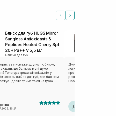
Блиск для губ HUGS Mirror
Туш для збі
Sungloss Antioxidants &
вій HEIMISH 
Peptides Heated Cherry Spf
Stop Mascara
20+ Pa++ V 5,5 мл
г
Блиски для губ
Туш
ористуватись вже другим тюбиком,
Дуже зручна туш. Має пухнаст
сказати, що бальзам мені дуже
легко профарбовувати вії. Шви
:) Текстура трохи щільніша, ніж у
протягом дня взагалі не осипа
блисків чи олійок для губ, але бальзам
розтирається, навіть якщо пот
ожує і довше тримається на губах.
Процес змивання дуже легкий 
вий фініш і має дуже приємний аромат
20-30 секунд часу і від туші не
 Для мене це один із найвдаліших
сліду.
для губ
дріяна
Діана
Д
7.2026, 16:27
30.06.2026, 17:53