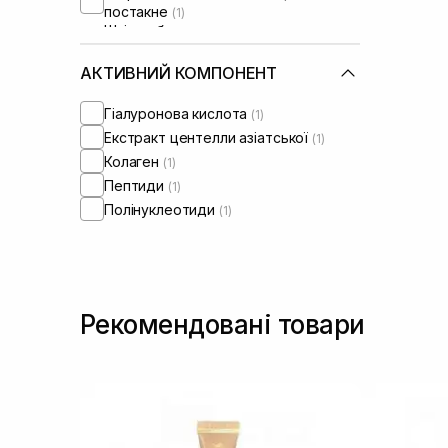
постакне
(1)
Шкіра обличчя з розширеними
порами
(1)
АКТИВНИЙ КОМПОНЕНТ
Гіалуронова кислота
(1)
Екстракт центелли азіатської
(1)
Колаген
(1)
Пептиди
(1)
Полінуклеотиди
(1)
Рекомендовані товари