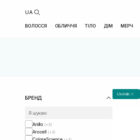
UA
ВОЛОССЯ
ОБЛИЧЧЯ
ТІЛО
ДІМ
МЕРЧ
Usolab
БРЕНД
Anillo
(+3)
Arocell
(+3)
ColoreScience
(+3)