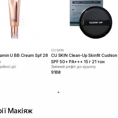
CU SKIN
tamin U BB Cream Spf 28
CU SKIN Clean-Up Skinfit Cushion
л
SPF 50+ PA+++ 15 г 21 тон
ійної дії
Змінний рефіл до кушону
918₴
рії Макіяж