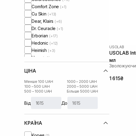
Comfort Zone
(+1)
Cu Skin
(+13)
Dear, Klairs
(+6)
Dr. Ceuracle
(+1)
Erborian
(+17)
Hedonic
(+12)
USOLAB
Heimish
(+3)
USOLAB Int
Hugs
(+3)
мл
Instytutum
(+1)
Зволожуючи
ЦІНА
Lipss
(+20)
1 615₴
Perricone MD
(+1)
Менше 100 UAH
1000 – 2000 UAH
Purito
100 – 500 UAH
2000 – 5000 UAH
(+4)
500 – 1000 UAH
Більше 5000 UAH
ROB
(+12)
Rejuran
(+2)
Від
До
Revitalash
(+6)
Sorted Skin
(+2)
КРАЇНА
Transparent-Lab
(+7)
Unico
(+36)
Корея
(1)