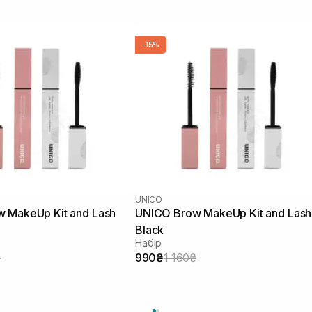
-15%
UNICO
 MakeUp Kit and Lash
UNICO Brow MakeUp Kit and Lash
Black
Набір
₴
990₴
1 160₴