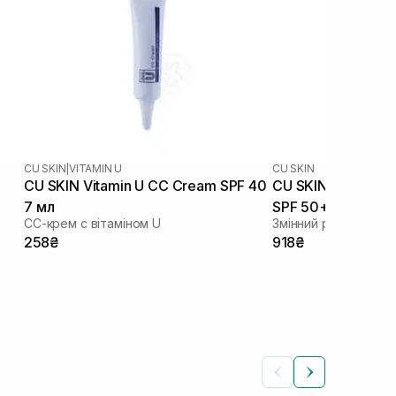
CU SKIN
|
VITAMIN U
CU SKIN
CU SKIN Vitamin U CC Cream SPF 40
CU SKIN Clean-Up 
7 мл
SPF 50+ PA+++ 15
СС-крем с вітаміном U
Змінний рефіл до к
258₴
918₴