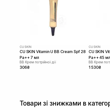
CU SKIN
CU SKIN
CU SKIN Vitamin U BB Cream Spf 28
CU SKIN Vi
Pa++ 7 мл
Pa++ 45 м
BB Крем потрійної дії
BB Крем потр
306₴
1 530₴
Товари зі знижками в катего