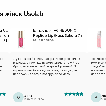
я жінок Usolab
ом CU
Блиск для губ HEDONIC
shion
Peptide Lip Gloss Sakura 7 г
Блиски для губ
г 21
ою,
Дуже класний блиск. Насправді колір зовсім не
Починаю к
відповідає тому, що на фото. Дівчата не бійтеся
тому можу 
як
брати, кого лякав такий яскравий рожевий. Я
сподобався
ого
отримала цей блиск від магазину з нагоди дня
звичайних 
народження сайту в подарунок до мого
добре звол
основного замовлення. Він легкий, зовсім не має
Дає краси
відчуття чи то маски, чи то масла/олії на губах.
вишеньки
Відсувається холодком і легесеньким
бальзамів 
пощипуванням. А колір прозорий з ніжно-
рожевим «димком». Я дуже-дуже задоволена ☺️
Olena
Ан
дякую, Sisters, це так приємно отримувати такі
O
А
22.07.2026, 18:14
17.0
круті подарунки 🎁❤️